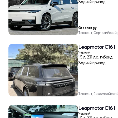
Задний привод
Greenergy
Ташкент, Сергелийский
Leapmotor C16 I
Черный
1.5 л, 231 л.с., гибрид
Задний привод
Ташкент, Яккасарайски
Leapmotor C16 I
Черный