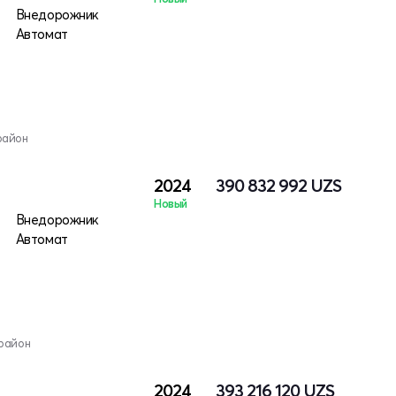
тро
Внедорожник
Автомат
район
2024
390 832 992
UZS
Новый
тро
Внедорожник
Автомат
район
2024
393 216 120
UZS