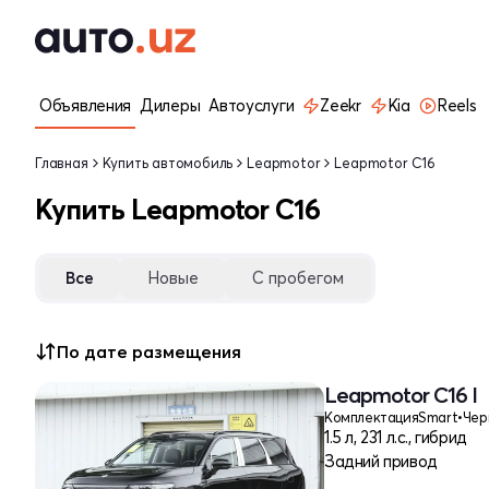
Объявления
Дилеры
Автоуслуги
Zeekr
Kia
Reels
Главная
Купить автомобиль
Leapmotor
Leapmotor C16
Купить Leapmotor C16
Все
Новые
С пробегом
По дате размещения
Leapmotor C16 I
Комплектация
Smart
•
Чер
1.5 л, 231 л.с., гибрид
Задний привод