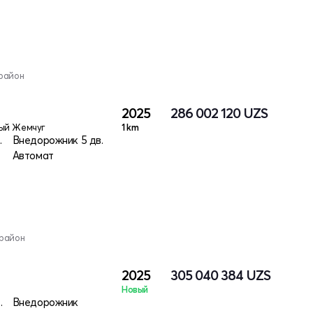
район
2025
286 002 120
UZS
ый Жемчуг
1 km
электро
Внедорожник 5 дв.
Автомат
 район
2025
305 040 384
UZS
Новый
, электро
Внедорожник