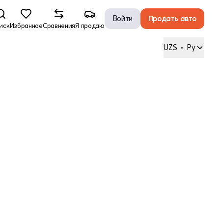
Войти
Продать авто
иск
Избранное
Сравнения
Я продаю
UZS
•
Ру