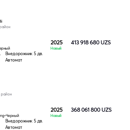
li
 район
2025
413 918 680
UZS
ерный
Новый
электро
Внедорожник 5 дв.
Автомат
 район
2025
368 061 800
UZS
ing
•
Черный
Новый
Внедорожник 5 дв.
Автомат