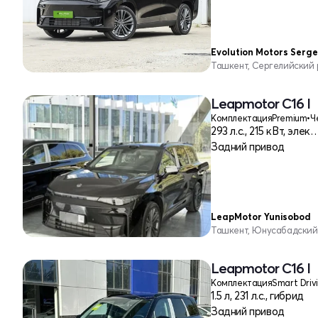
Evolution Motors Serge
Ташкент, Сергелийский
Leapmotor C16 I
Комплектация
Premium
•
Ч
293 л.с., 215 кВт, 
Задний привод
LeapMotor Yunisobod
Ташкент, Юнусабадский
Leapmotor C16 I
Комплектация
Smart Driv
1.5 л, 231 л.с., гибрид
Задний привод