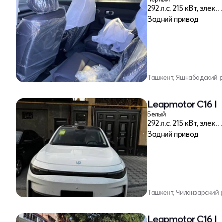
292 л.c. 215 кВт, элек
Задний привод
Ташкент, Яшнабадский 
Leapmotor C16 I
Белый
292 л.c. 215 кВт, элек
Задний привод
Ташкент, Чиланзарский 
Leapmotor C16 I