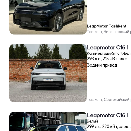
LeapMotor Tashkent
Ташкент, Чиланзарский 
Leapmotor C16 I
Комплектация
Smart
•
Бел
293 л.с., 215 кВт, 
Задний привод
Ташкент, Сергелийский
Leapmotor C16 I
Белый
299 л.c. 220 кВт