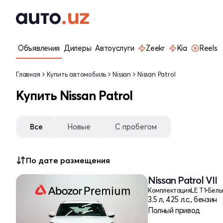
Объявления
Дилеры
Автоуслуги
Zeekr
Kia
Reels
Главная
Купить автомобиль
Nissan
Nissan Patrol
Купить Nissan Patrol
Все
Новые
С пробегом
По дате размещения
Nissan Patrol VII
Комплектация
LE T1
•
Бел
3.5 л, 425 л.с., бензин
Полный привод