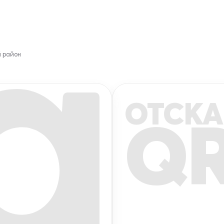
й район
ОТСКА
Q