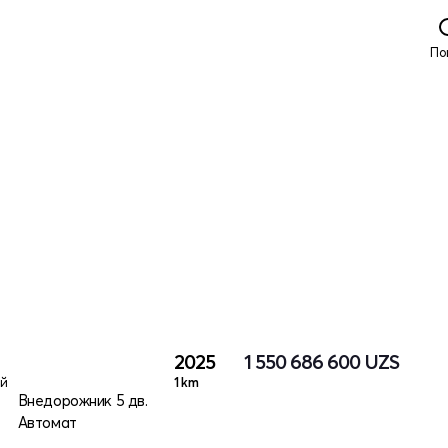
По
2025
1 550 686 600
UZS
ый
1 km
Внедорожник 5 дв.
Автомат