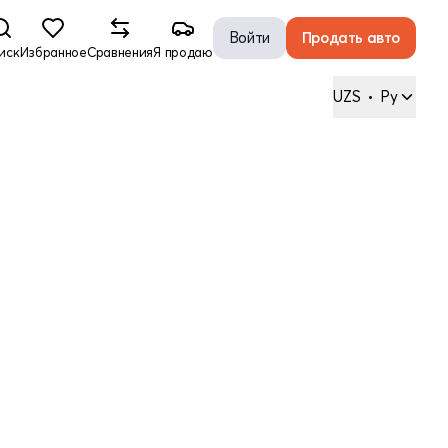
Войти
Продать авто
иск
Избранное
Сравнения
Я продаю
UZS
•
Ру