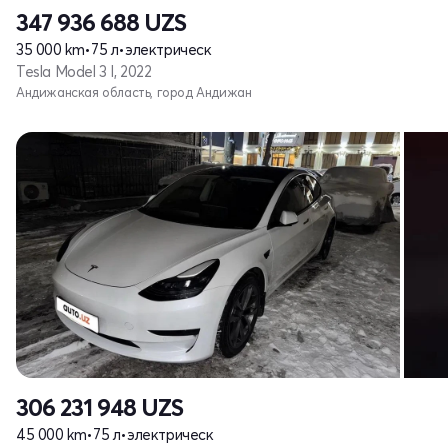
347 936 688
UZS
35 000 km
•
75 л
•
электрическ
Tesla Model 3 I, 2022
Андижанская область, город Андижан
306 231 948
UZS
45 000 km
•
75 л
•
электрическ