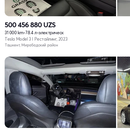
500 456 880
UZS
31 000 km
•
78.4 л
•
электрическ
Tesla Model 3 I Рестайлинг, 2023
Ташкент, Мирабадский район