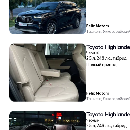
Felix Motors
Ташкент, Яккасарайски
Toyota Highlander
Черный
2.5 л, 248 л.с., гибрид
Полный привод
Felix Motors
Ташкент, Яккасарайски
Toyota Highlander
Черный
2.5 л, 248 л.с., гибрид