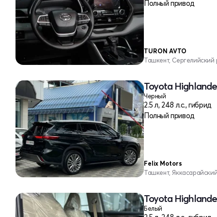
Полный привод
TURON AVTO
Ташкент, Сергелийский
Toyota Highlander
Черный
2.5 л, 248 л.с., гибрид
Полный привод
Felix Motors
Ташкент, Яккасарайски
Toyota Highlander
Белый