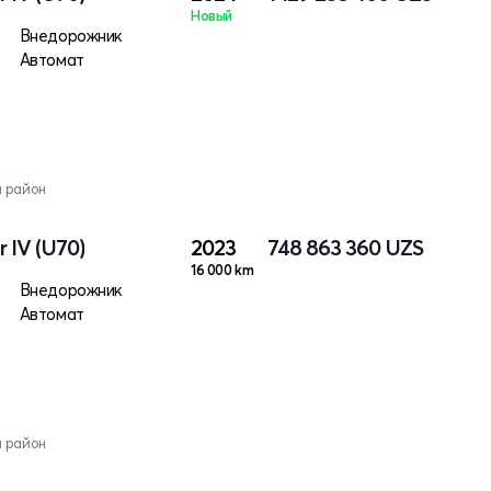
Новый
Внедорожник
Автомат
й район
 IV (U70)
2023
748 863 360
UZS
16 000 km
Внедорожник
Автомат
й район