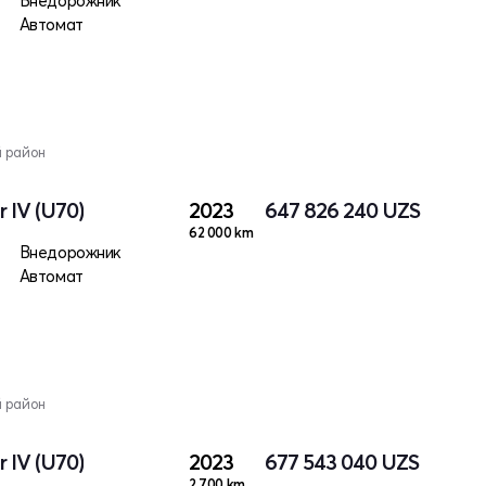
Внедорожник
Автомат
й район
 IV (U70)
2023
647 826 240
UZS
62 000 km
Внедорожник
Автомат
й район
 IV (U70)
2023
677 543 040
UZS
2 700 km