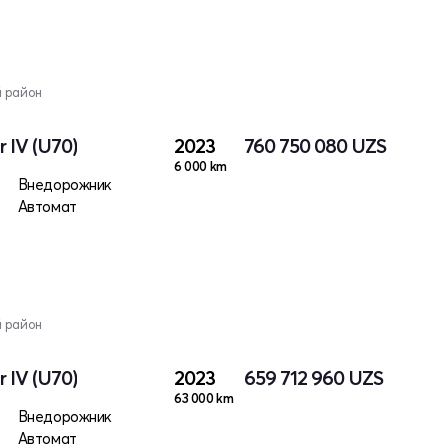
й район
 IV (U70)
2023
760 750 080
UZS
6 000 km
Внедорожник
Автомат
й район
 IV (U70)
2023
659 712 960
UZS
63 000 km
Внедорожник
Автомат