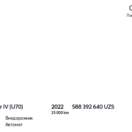
По
 IV (U70)
2022
588 392 640
UZS
25 000 km
Внедорожник
Автомат