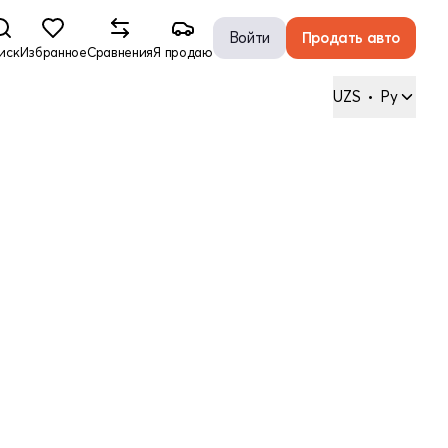
Войти
Продать авто
иск
Избранное
Сравнения
Я продаю
UZS
•
Ру