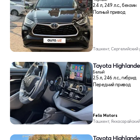
2.4 л, 249 л.с., бензин
Полный привод
Ташкент, Сергелийский
Toyota Highlander
Белый
2.5 л, 246 л.с., гибрид
Передний привод
Felix Motors
Ташкент, Яккасарайски
Toyota Highlander