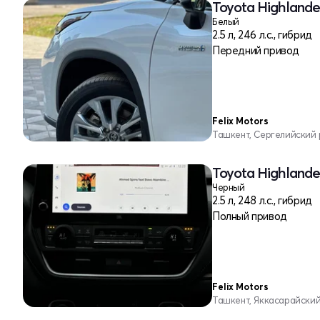
Toyota Highlander
Белый
2.5 л, 246 л.с., гибрид
Передний привод
Felix Motors
Ташкент, Сергелийский
Toyota Highlander
Черный
2.5 л, 248 л.с., гибрид
Полный привод
Felix Motors
Ташкент, Яккасарайски