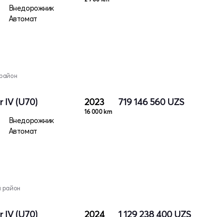
Внедорожник
Автомат
 район
 IV (U70)
2023
719 146 560
UZS
16 000 km
Внедорожник
Автомат
й район
 IV (U70)
2024
1 129 238 400
UZS