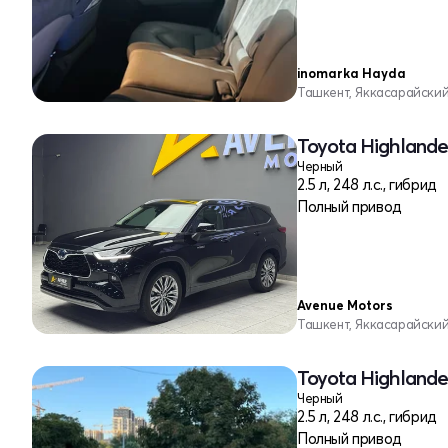
inomarka Hayda
Ташкент, Яккасарайски
Toyota Highlander
Черный
2.5 л, 248 л.с., гибрид
Полный привод
Avenue Motors
Ташкент, Яккасарайски
Toyota Highlander
Черный
2.5 л, 248 л.с., гибрид
Полный привод