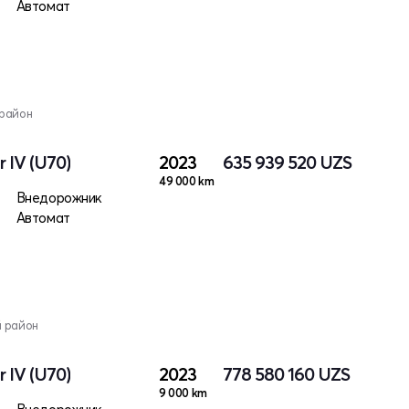
Автомат
 район
 IV (U70)
2023
635 939 520
UZS
49 000 km
Внедорожник
Автомат
й район
 IV (U70)
2023
778 580 160
UZS
9 000 km