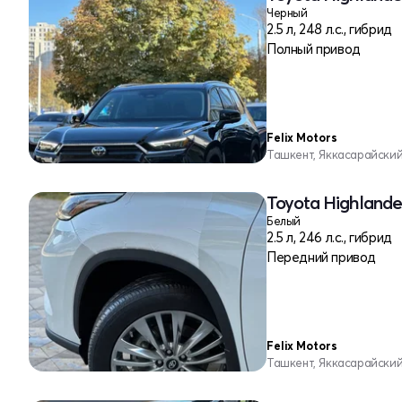
Черный
2.5 л, 248 л.с., гибрид
Полный привод
Felix Motors
Ташкент, Яккасарайски
Toyota Highlander
Белый
2.5 л, 246 л.с., гибрид
Передний привод
Felix Motors
Ташкент, Яккасарайски