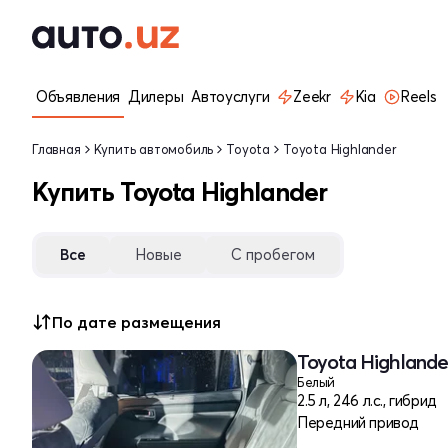
Объявления
Дилеры
Автоуслуги
Zeekr
Kia
Reels
Главная
Купить автомобиль
Toyota
Toyota Highlander
Купить Toyota Highlander
Все
Новые
С пробегом
По дате размещения
Toyota Highlander
Белый
2.5 л, 246 л.с., гибрид
Передний привод