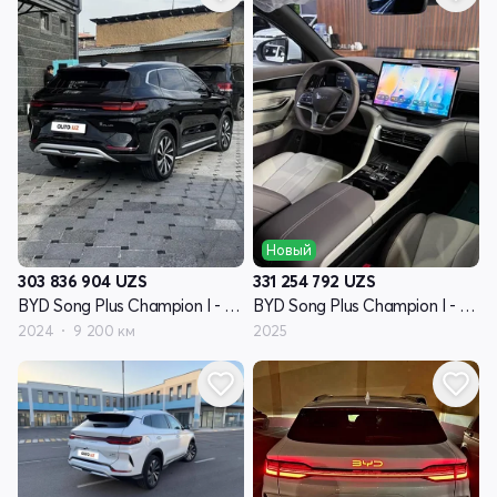
Новый
303 836 904
UZS
331 254 792
UZS
BYD Song Plus Champion I - поколение
BYD Song Plus Champion I - поколение
2024
9 200 км
2025