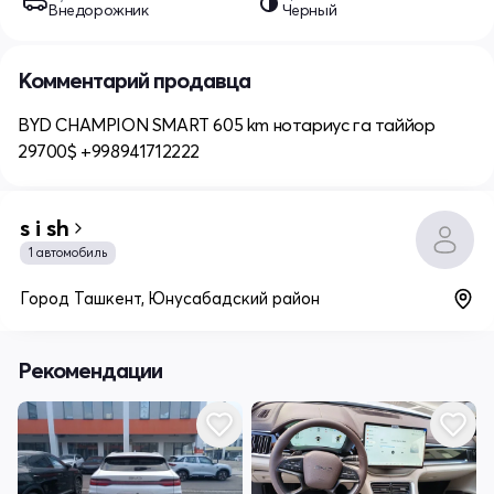
Внедорожник
Черный
Комментарий продавца
BYD CHAMPION SMART 605 km нотариус га таййор
29700$ +998941712222
s i sh
1 автомобиль
Город Ташкент, Юнусабадский район
Рекомендации