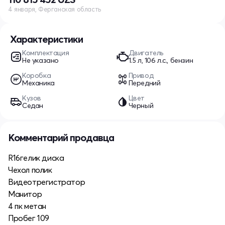
4 января, Ферганская область
Характеристики
Комплектация
Двигатель
Не указано
1.5 л, 106 л.с., бензин
Коробка
Привод
Механика
Передний
Кузов
Цвет
Седан
Черный
Комментарий продавца
R16гелик диска
Чехол полик
Видеотрегистратор
Манитор
4 пк метан
Пробег 109