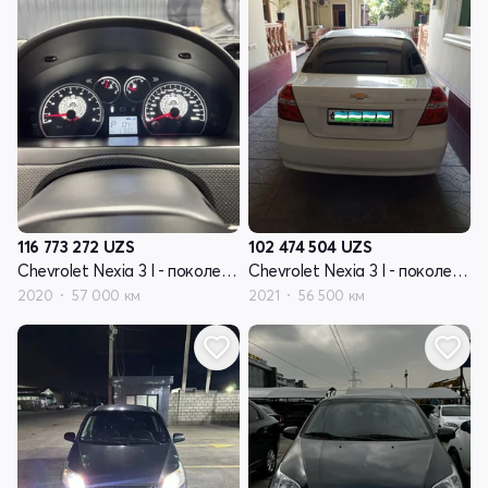
116 773 272
UZS
102 474 504
UZS
Chevrolet Nexia 3 I - поколение
Chevrolet Nexia 3 I - поколение
2020
57 000 км
2021
56 500 км