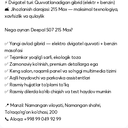
⚡ Dvigatel turi: Quvvatlanadigan gibrid (elektr + benzin)
🛋 Jihozlanish darajasi: 215 Max — maksimal texnologiya,
xavfsizlik va qulaylik
Nega aynan Deepal S07 215 Max?
✅ Yangi avlod gibrid — elektro dvigatel quvvati + benzin
masofasi
✅ Tejamkor yoqilg‘i sarfi, ekologik toza
✅ Zamonaviy ko‘rinish, premium detallarga ega
✅ Keng salon, raqamli panel va so‘nggi multimedia tizimi
✅ Aqlli haydovchi va parkovka assistentlari
✅ Rasmiy hujjatlar to‘plami to‘liq
✅ Rasmiy dilerda ko‘rib chiqish va test haydov mumkin
📍 Manzil: Namangan viloyati, Namangan shahri,
To'raqo'rg'on ko'chasi, 200
📞 Aloqa: +998 99 049 92 99