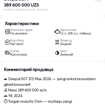
389 600 000 UZS
8 июня, Наманганская область
Характеристики
Комплектация
Двигатель
Не указано
1.5 л, 238 л.с., гибрид
Коробка
Привод
Автомат
Задний
Кузов
Цвет
Кроссовер
Зеленый
Комментарий продавца
🚙 Deepal S07 215 Max 2024 — yangi avlod innovatsion
gibrid krossoveri!
💰 Narxi: 389 600 000 so‘m
🚗 Yili: 2024
⏱ Yurgan masofa: 0 km — mutlaqo yangi