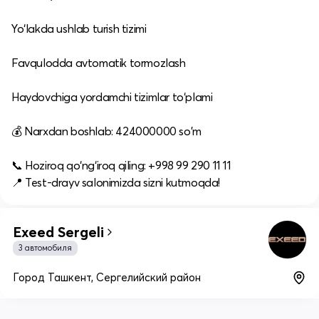
Yo‘lakda ushlab turish tizimi
Favqulodda avtomatik tormozlash
Haydovchiga yordamchi tizimlar to‘plami
💰 Narxdan boshlab: 424000000 so'm
📞 Hoziroq qo‘ng‘iroq qiling: +998 99 290 11 11
📍 Test-drayv salonimizda sizni kutmoqda!
Exeed Sergeli
3 автомобиля
Город Ташкент, Сергелийский район