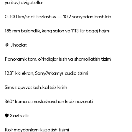
yurituv) dvigatellar
0–100 km/soat tezlashuv — 10,2 soniyadan boshlab
185 mm balandlik, keng salon va 1113 litr bagaj hajmi
💎 Jihozlar:
Panoramik tom, o‘rindiqlar isish va shamollatish tizimi
12.3″ ikki ekran, Sony/Arkamys audio tizimi
Simsiz quvvatlash, kalitsiz kirish
360° kamera, moslashuvchan kruiz nazorati
🛡 Xavfsizlik:
Ko‘r maydonlarni kuzatish tizimi