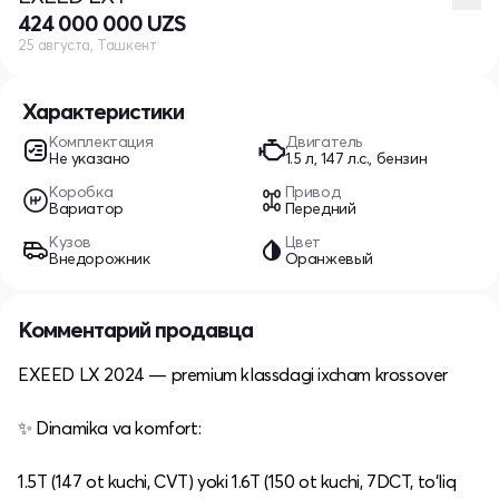
424 000 000 UZS
25 августа, Ташкент
Характеристики
Комплектация
Двигатель
Не указано
1.5 л, 147 л.с., бензин
Коробка
Привод
Вариатор
Передний
Кузов
Цвет
Внедорожник
Оранжевый
Комментарий продавца
EXEED LX 2024 — premium klassdagi ixcham krossover
✨ Dinamika va komfort:
1.5T (147 ot kuchi, CVT) yoki 1.6T (150 ot kuchi, 7DCT, to‘liq