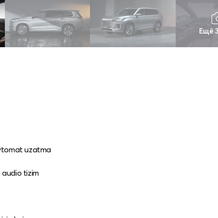
Ещё 
n avtomat uzatma
audio tizim