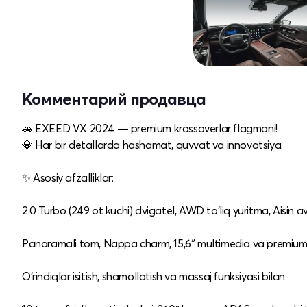
Комментарий продавца
🚗 EXEED VX 2024 — premium krossoverlar flagmani!
💎 Har bir detallarda hashamat, quvvat va innovatsiya.
✨ Asosiy afzalliklar:
2.0 Turbo (249 ot kuchi) dvigatel, AWD to‘liq yuritma, Aisi
Panoramali tom, Nappa charm, 15,6″ multimedia va premium 
O‘rindiqlar isitish, shamollatish va massaj funksiyasi bilan