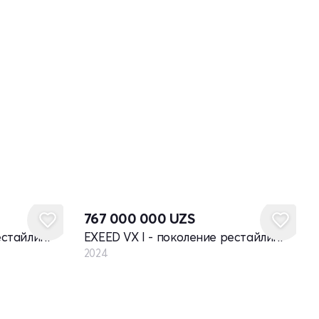
Новый
767 000 000
UZS
естайлинг
EXEED VX I - поколение рестайлинг
2024