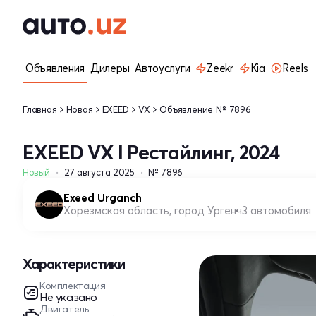
Объявления
Дилеры
Автоуслуги
Zeekr
Kia
Reels
Главная
Новая
EXEED
VX
Объявление № 7896
EXEED VX I Рестайлинг, 2024
Новый
27 августа 2025
№ 7896
Exeed Urganch
Хорезмская область, город Ургенч
3 автомобиля
Характеристики
Комплектация
Не указано
Двигатель