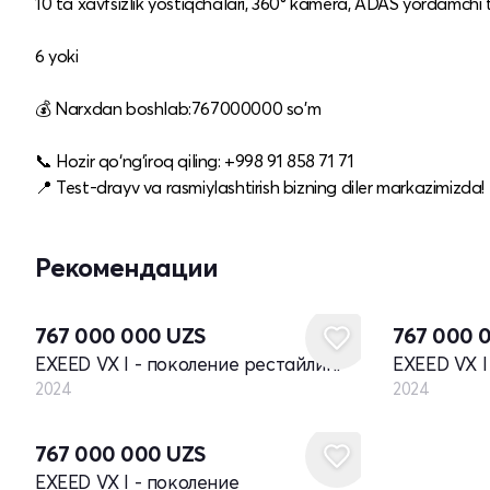
10 ta xavfsizlik yostiqchalari, 360° kamera, ADAS yordamchi t
6 yoki
💰 Narxdan boshlab:767000000 so'm
📞 Hozir qo‘ng‘iroq qiling: +998 91 858 71 71
📍 Test-drayv va rasmiylashtirish bizning diler markazimizda!
Рекомендации
Новый
Новый
767 000 000
UZS
767 000 
EXEED VX I - поколение рестайлинг
EXEED VX I
2024
2024
Новый
767 000 000
UZS
EXEED VX I - поколение