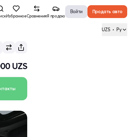
Войти
Продать авто
иск
Избранное
Сравнения
Я продаю
UZS
•
Ру
000 UZS
нтакты