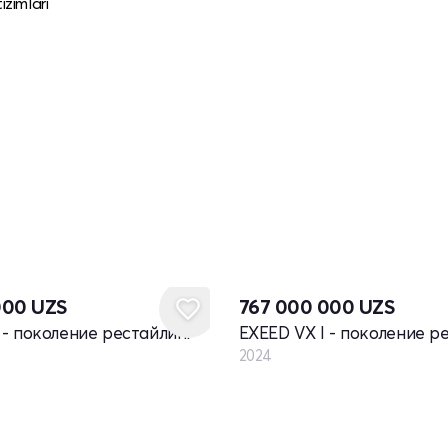
izimlari
Новый
000
UZS
767 000 000
UZS
 - поколение рестайлинг
EXEED VX I - поколение р
2024