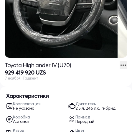
Toyota Highlander IV (U70)
929 419 920 UZS
7 ноября, Ташкент
Характеристики
Комплектация
Двигатель
Не указано
2.5 л, 246 л.с., гибрид
Коробка
Привод
Автомат
Передний
Кузов
Цвет