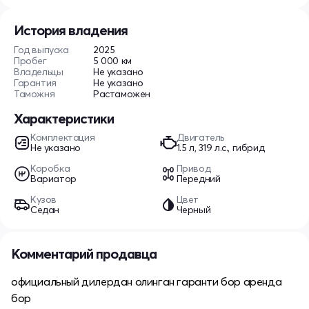
История владения
Год выпуска
2025
Пробег
5 000 км
Владельцы
Не указано
Гарантия
Не указано
Таможня
Растаможен
Характеристики
Комплектация
Двигатель
Не указано
1.5 л, 319 л.с., гибрид
Коробка
Привод
Вариатор
Передний
Кузов
Цвет
Седан
Черный
Комментарий продавца
официальный дилердан олинган гаранти бор аренда
бор