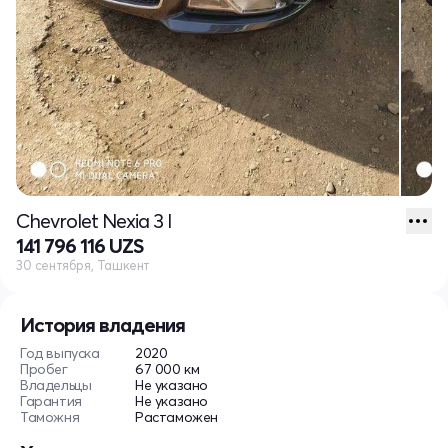
Chevrolet Nexia 3 I
141 796 116 UZS
30 сентября, Ташкент
История владения
Год выпуска
2020
Пробег
67 000 км
Владельцы
Не указано
Гарантия
Не указано
Таможня
Растаможен