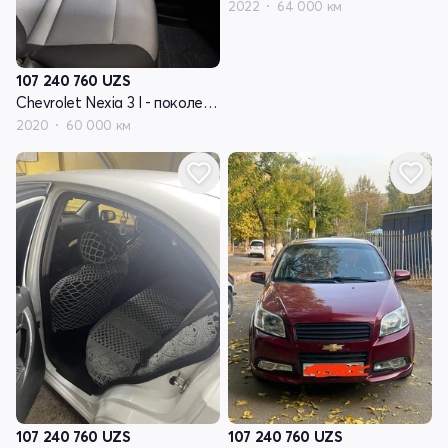
2022
64 000 км
107 240 760
UZS
Chevrolet Nexia 3 I - поколение
2020
60 000 км
107 240 760
UZS
107 240 760
UZS