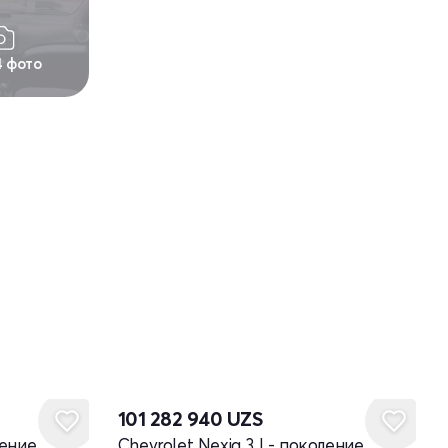
4 фото
101 282 940
UZS
ление
Chevrolet Nexia 3 I - поколение