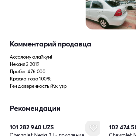
Комментарий продавца
Ассалому алайкум!
Нексия 3 2019
Пробег 476 000
Краска тоза 100%
Ген доверенность йўқ узр.
Рекомендации
101 282 940
UZS
102 474 
Chevrolet Nexia 3 I - поколение
Chevrolet N