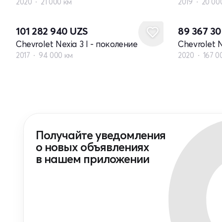
2020
21 000 км
2019
20 00
101 282 940
UZS
89 367 3
Chevrolet Nexia 3 I - поколение
Chevrolet N
2017
94 000 км
2020
167 0
Получайте уведомления
о новых объявлениях
в нашем приложении