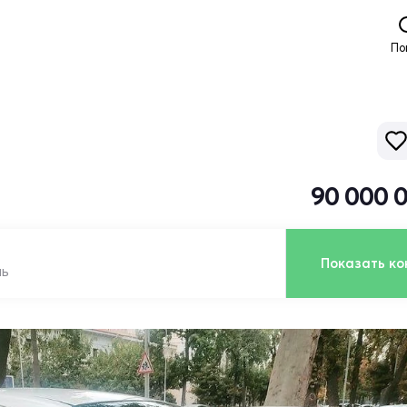
По
90 000 
Показать ко
ль