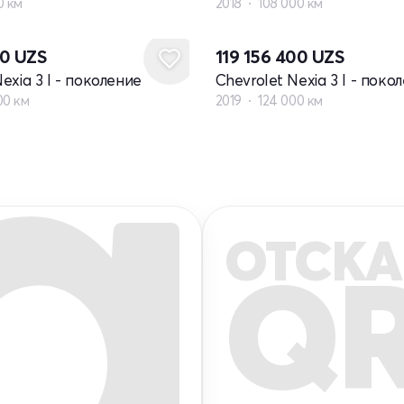
0 км
2018
108 000 км
00
UZS
119 156 400
UZS
exia 3 I - поколение
Chevrolet Nexia 3 I - поко
00 км
2019
124 000 км
ОТСКА
Q