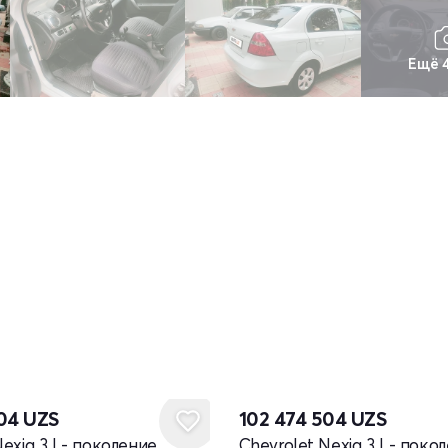
Ещё 
504
UZS
102 474 504
UZS
exia 3 I - поколение
Chevrolet Nexia 3 I - поко