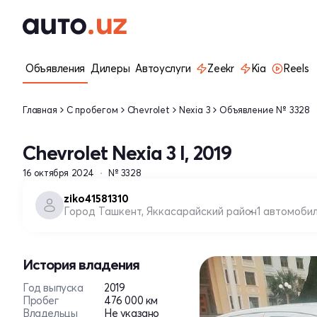
Объявления
Дилеры
Автоуслуги
Zeekr
Kia
Reels
Главная
С пробегом
Chevrolet
Nexia 3
Объявление № 3328
Chevrolet Nexia 3 I, 2019
16 октября 2024
№ 3328
ziko41581310
Город Ташкент, Яккасарайский район
1 автомоби
История владения
Год выпуска
2019
Пробег
476 000 км
Владельцы
Не указано