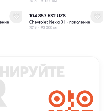
2018
81 000 км
104 857 632
UZS
ление
Chevrolet Nexia 3 I - поколение
2019
93 000 км
НИРУЙТЕ
R