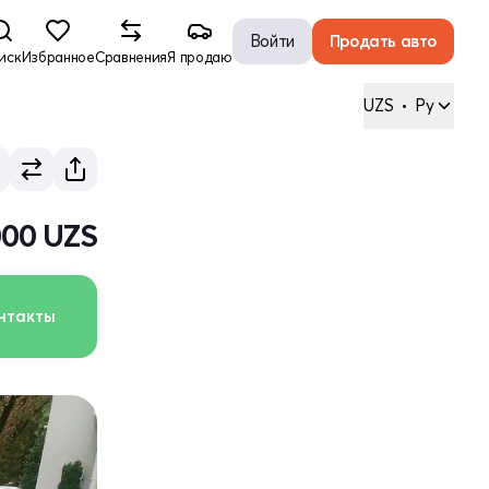
Войти
Продать авто
иск
Избранное
Сравнения
Я продаю
UZS
•
Ру
000 UZS
нтакты