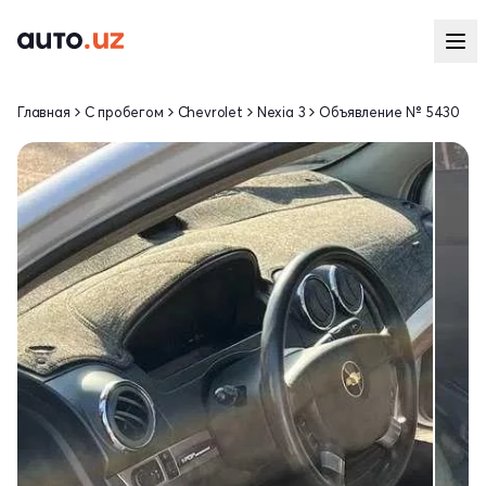
Главная
С пробегом
Chevrolet
Nexia 3
Объявление № 5430