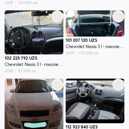
2018
123 000 км
101 037 120
UZS
Chevrolet Nexia 3 I - поколение
2019
173 000 км
102 225 792
UZS
Chevrolet Nexia 3 I - поколение
2018
92 000 км
112 923 840
UZS