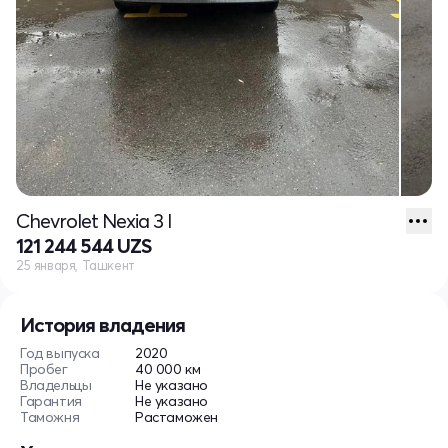
Chevrolet Nexia 3 I
121 244 544 UZS
25 января, Ташкент
История владения
Год выпуска
2020
Пробег
40 000 км
Владельцы
Не указано
Гарантия
Не указано
Таможня
Растаможен