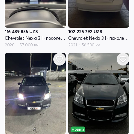
116 489 856
UZS
102 225 792
UZS
Chevrolet Nexia 3 I - поколение
Chevrolet Nexia 3 I - поколение
2020
57 000 км
2021
56 500 км
Новый