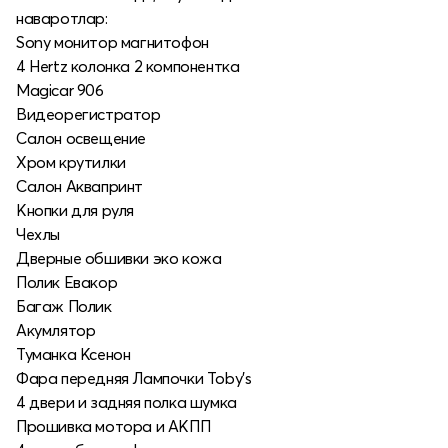
наваротлар:
Sony монитор магнитофон
4 Hertz колонка 2 компонентка
Magicar 906
Видеорегистратор
Салон освещение
Хром крутилки
Салон Аквапринт
Кнопки для руля
Чехлы
Дверные обшивки эко кожа
Полик Евакор
Багаж Полик
Акумлятор
Туманка Ксенон
Фара передняя Лампочки Toby’s
4 двери и задняя полка шумка
Прошивка мотора и АКПП