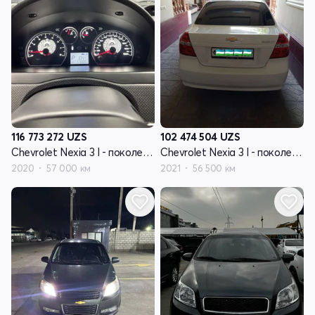
116 773 272
UZS
102 474 504
UZS
Chevrolet Nexia 3 I - поколение
Chevrolet Nexia 3 I - поколение
2020
57 000 км
2021
56 500 км