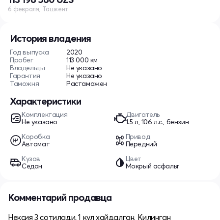
6 февраля, Ташкент
История владения
Год выпуска
2020
Пробег
113 000 км
Владельцы
Не указано
Гарантия
Не указано
Таможня
Растаможен
Характеристики
Комплектация
Двигатель
Не указано
1.5 л, 106 л.с., бензин
Коробка
Привод
Автомат
Передний
Кузов
Цвет
Седан
Мокрый асфальт
Комментарий продавца
Нексия 3 сотилади, 1 кул хайдалган. Килинган