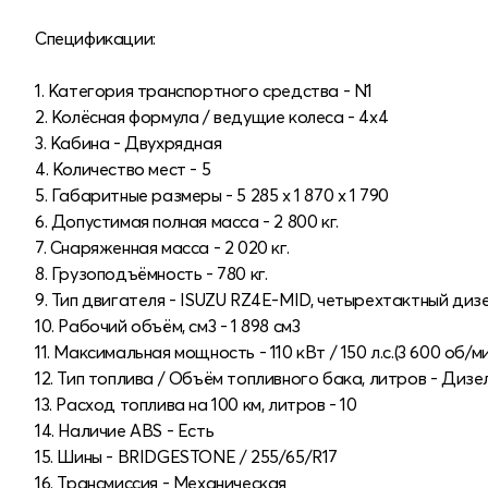
Спецификации:
1. Категория транспортного средства - N1
2. Колёсная формула / ведущие колеса - 4x4
3. Кабина - Двухрядная
4. Количество мест - 5
5. Габаритные размеры - 5 285 х 1 870 х 1 790
6. Допустимая полная масса - 2 800 кг.
7. Снаряженная масса - 2 020 кг.
8. Грузоподъёмность - 780 кг.
9. Тип двигателя - ISUZU RZ4E-MID, четырехтактный диз
10. Рабочий объём, см3 - 1 898 см3
11. Максимальная мощность - 110 кВт / 150 л.с.(3 600 об/м
12. Тип топлива / Объём топливного бака, литров - Дизел
13. Расход топлива на 100 км, литров - 10
14. Наличие ABS - Есть
15. Шины - BRIDGESTONE / 255/65/R17
16. Трансмиссия - Механическая