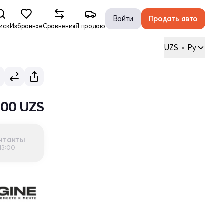
Войти
Продать авто
иск
Избранное
Сравнения
Я продаю
UZS
•
Ру
000 UZS
нтакты
13:00