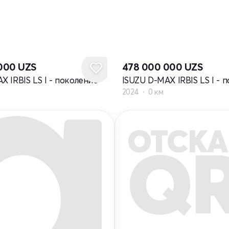
 000
UZS
478 000 000
UZS
X IRBIS LS I - поколение
ISUZU D-MAX IRBIS LS I - 
2024
0 км
ОТСКА
Q