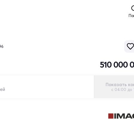
По
96
510 000 
Показать ко
лей
с 04:00 до 