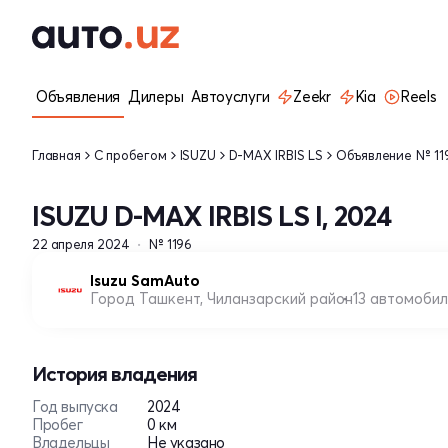
Объявления
Дилеры
Автоуслуги
Zeekr
Kia
Reels
Главная
С пробегом
ISUZU
D-MAX IRBIS LS
Объявление № 11
ISUZU D-MAX IRBIS LS I, 2024
22 апреля 2024
№ 1196
Isuzu SamAuto
Город Ташкент, Чиланзарский район
13 автомоби
История владения
Год выпуска
2024
Пробег
0 км
Владельцы
Не указано