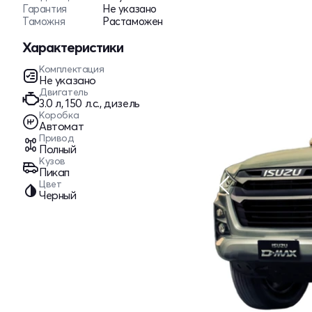
Гарантия
Не указано
Таможня
Растаможен
Характеристики
Комплектация
Не указано
Двигатель
3.0 л, 150 л.с., дизель
Коробка
Автомат
Привод
Полный
Кузов
Пикап
Цвет
Черный