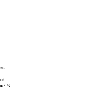
ель
ин)
ь / 76