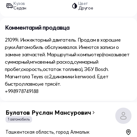
Кузов
Цвет
Седан
Другое
Комментарий продавца
21099i. Инжекторный двигатель. Продам в хорошие
руки.Автомобиль обслуживался. Имеются записи о
замене запчастей. Маршрутный компьютер(показывает
суммарный,мгновенный расход,суммарный
пробег,скорость,остаток топлива), ЭБУ Bosch.
Магнитола Teyes cc2,динамики kenwood. Едет
быстро,плавно,не трясёт.
+998978749188
Булатов Руслан Мансурович
1 автомобиль
Ташкентская область, город Алмалык