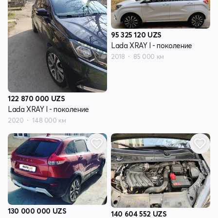
95 325 120
UZS
Lada XRAY I - поколение
2018
85 000 км
122 870 000
UZS
Lada XRAY I - поколение
2020
148 000 км
130 000 000
UZS
140 604 552
UZS