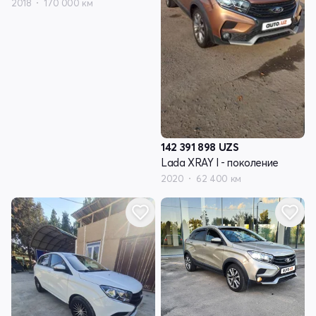
2018
170 000 км
142 391 898
UZS
Lada XRAY I - поколение
2020
62 400 км