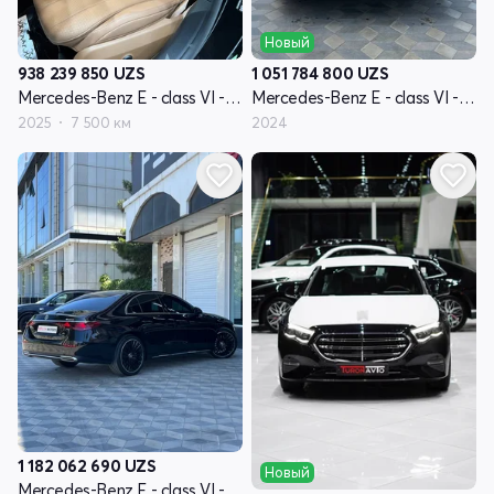
Новый
938 239 850
UZS
1 051 784 800
UZS
Mercedes-Benz E - class VI - поколение (W214, S214)
Mercedes-Benz E - class VI - поколение (W214, S214)
2025
7 500 км
2024
1 182 062 690
UZS
Новый
Mercedes-Benz E - class VI - поколение (W214, S214)