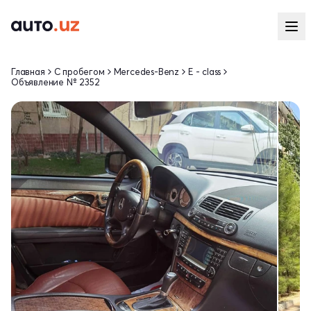
Главная
С пробегом
Mercedes-Benz
E - class
Объявление № 2352