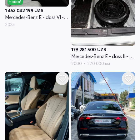
Новый
1 453 042 199
UZS
Mercedes-Benz E - class VI - поколение (W214, S214)
2025
179 281 500
UZS
Mercedes-Benz E - class II - поколение W210 рестайлинг
2000
270 000 км