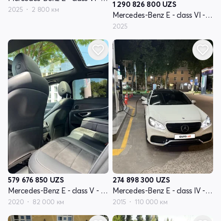
1 290 826 800
UZS
2025
2 800 км
Mercedes-Benz E - class VI - поколение (W214, S214)
2025
579 676 850
UZS
274 898 300
UZS
Mercedes-Benz E - class V - поколение W213
Mercedes-Benz E - class IV - поколение W212 рестайлинг
2020
82 000 км
2015
110 000 км