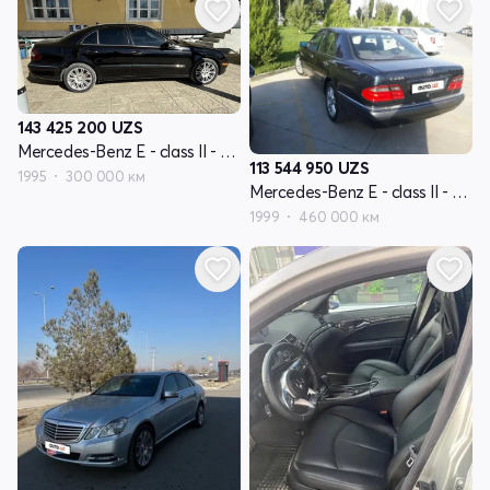
143 425 200
UZS
Mercedes-Benz E - class II - поколение W210
113 544 950
UZS
1995
300 000 км
Mercedes-Benz E - class II - поколение W210
1999
460 000 км