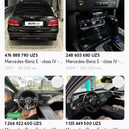
476 888 790
UZS
248 603 680
UZS
Mercedes-Benz E - class IV - поколение W212
Mercedes-Benz E - class IV - поколение W212
2010
85 000 км
2009
260 000 км
Новый
1 266 922 600
UZS
1 135 449 500
UZS