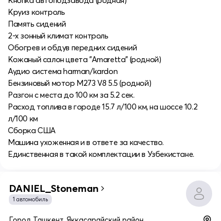
Круиз контроль
Память сидений
2-х зонный климат контроль
Обогрев и обдув передних сидений
Кожаный салон цвета "Amaretta" (родной)
Аудио система harman/kardon
Бензиновый мотор M273 V8 5.5 (родной)
Разгон с места до 100 км за 5.2 сек.
Расход топлива в городе 15.7 л/100 км, на шоссе 10.2
л/100 км
Сборка США
Машина ухоженная и в ответе за качество.
Единственная в такой комплектации в Узбекистане.
DANIEL_Stoneman
1 автомобиль
Город Ташкент, Яккасарайский район