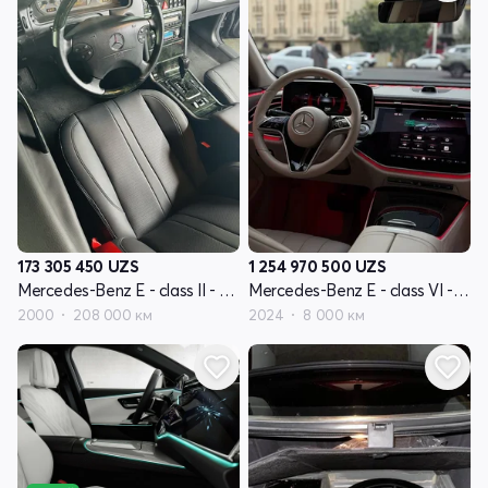
173 305 450
UZS
1 254 970 500
UZS
Mercedes-Benz E - class II - поколение W210 рестайлинг
Mercedes-Benz E - class VI - поколение (W214, S214)
2000
208 000 км
2024
8 000 км