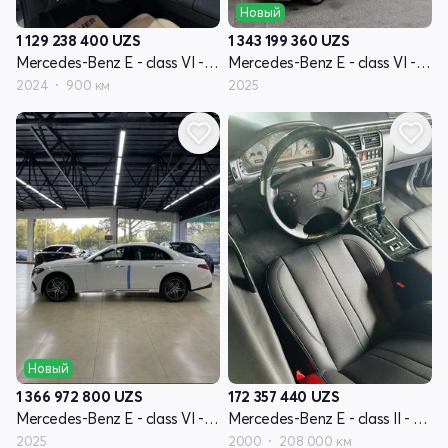
Новый
1 129 238 400
UZS
1 343 199 360
UZS
Mercedes-Benz E - class VI - поколение (W214, S214)
Mercedes-Benz E - class VI - поколение (W214, S214)
2024
900 км
2025
Новый
1 366 972 800
UZS
172 357 440
UZS
Mercedes-Benz E - class VI - поколение (W214, S214)
Mercedes-Benz E - class II - поколение W210 рестайлинг
2025
2000
208 000 км