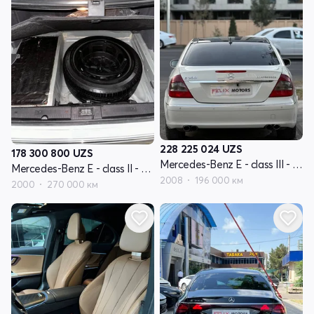
228 225 024
UZS
178 300 800
UZS
Mercedes-Benz E - class III - поколение W211 рестайлинг
Mercedes-Benz E - class II - поколение W210 рестайлинг
2008
196 000 км
2000
270 000 км