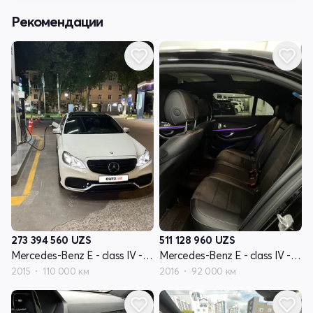
Рекомендации
273 394 560
UZS
511 128 960
UZS
Mercedes-Benz E - class IV - поколение W212 рестайлинг
Mercedes-Benz E - class IV - поколение W212 рестайлинг
2015
110 000 км
2016
92 000 км