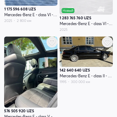
1 175 596 608
UZS
Новый
Mercedes-Benz E - class VI - поколение (W214, S214)
1 283 765 760
UZS
2025
2 800 км
Mercedes-Benz E - class VI - поколение (W214, S214)
2025
142 640 640
UZS
Mercedes-Benz E - class II - поколение W210
1995
300 000 км
576 505 920
UZS
Mercedes-Benz E - class V - поколение W213