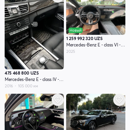
Новый
1 259 992 320
UZS
Mercedes-Benz E - class VI - поколение (W214, S214)
2025
475 468 800
UZS
Mercedes-Benz E - class IV - поколение W212 рестайлинг
2016
105 000 км