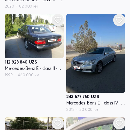
2020
82 000 км
112 923 840
UZS
Mercedes-Benz E - class II - поколение W210
1999
460 000 км
243 677 760
UZS
Mercedes-Benz E - class IV - поколение W212
2012
30 000 км