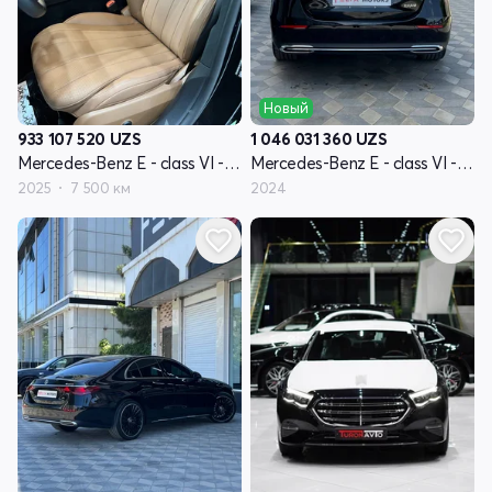
Новый
933 107 520
UZS
1 046 031 360
UZS
Mercedes-Benz E - class VI - поколение (W214, S214)
Mercedes-Benz E - class VI - поколение (W214, S214)
2025
7 500 км
2024