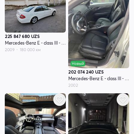
225 847 680
UZS
Mercedes-Benz E - class III - поколение W211 рестайлинг
2009
180 000 км
Новый
202 074 240
UZS
Mercedes-Benz E - class III - поколение W211
2002