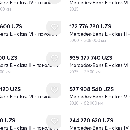
Mercedes-Benz E - class IV - поколение W212
000 км
2025
8 600
UZS
172 776 780
UZS
Mercedes-Benz E - class VI - поколение (W214, S214)
2000
208 000 км
600
UZS
935 377 740
UZS
Mercedes-Benz E - class II - поколение W210 рестайлинг
00 км
2025
7 500 км
 120
UZS
577 908 540
UZS
Mercedes-Benz E - class VI - поколение (W214, S214)
2020
82 000 км
80
UZS
244 270 620
UZS
Mercedes-Benz E - class II - поколение W210