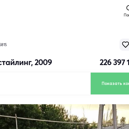
По
5815
естайлинг, 2009
226 397 
Показать ко