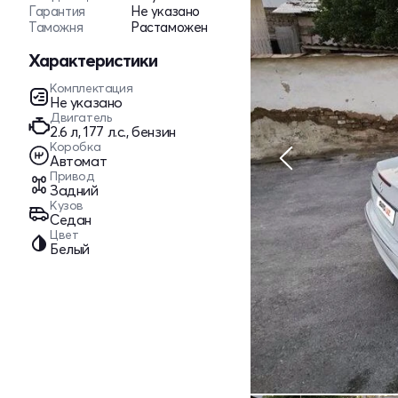
Гарантия
Не указано
Таможня
Растаможен
Характеристики
Комплектация
Не указано
Двигатель
2.6 л, 177 л.с., бензин
Коробка
Автомат
Привод
Задний
Кузов
Седан
Цвет
Белый