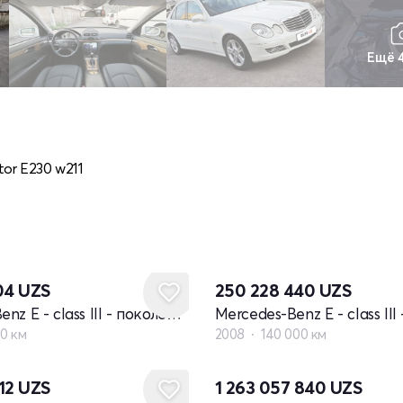
Ещё 
tor E230 w211
104
UZS
250 228 440
UZS
Mercedes-Benz E - class III - поколение W211 рестайлинг
80 км
2008
140 000 км
Новый
312
UZS
1 263 057 840
UZS