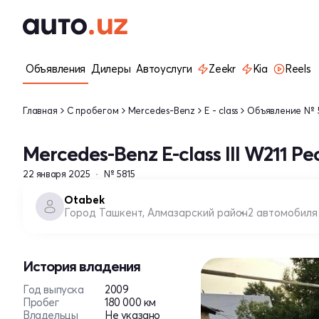
Объявления
Дилеры
Автоуслуги
Zeekr
Kia
Reels
Главная
С пробегом
Mercedes-Benz
E - class
Объявление № 
Mercedes-Benz E-class III W211 Р
22 января 2025
№ 5815
Otabek
Город Ташкент, Алмазарский район
2 автомобиля
История владения
Год выпуска
2009
Пробег
180 000 км
Владельцы
Не указано