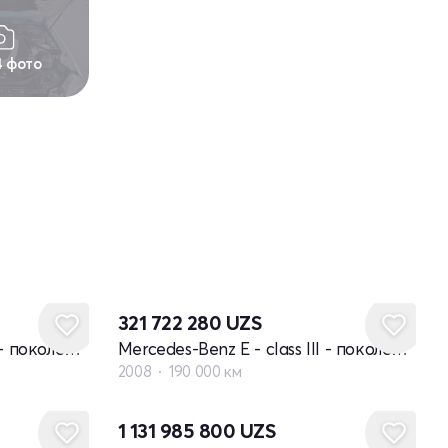
4 фото
321 722 280
UZS
Mercedes-Benz E - class III - поколение W211 рестайлинг
Mercedes-Benz E - class III - поколение W211 рестайлинг
2008
190 000 км
1 131 985 800
UZS