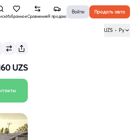
Войти
Продать авто
иск
Избранное
Сравнения
Я продаю
UZS
•
Ру
160 UZS
нтакты