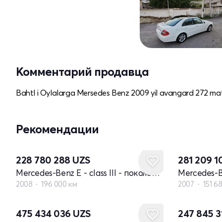
Комментарий продавца
Bahtl i Oylalarga Mersedes Benz 2009 yil avangard 272 ma
Рекомендации
228 780 288
UZS
281 209 
Mercedes-Benz E - class III - поколение W211 рестайлинг
2008
196 000 км
2007
151 6
475 434 036
UZS
247 845 