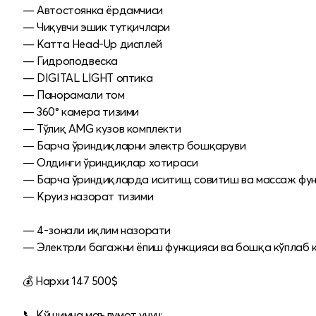
— Автостоянка ёрдамчиси
— Чиқувчи эшик тутқичлари
— Катта Head-Up дисплей
— Гидроподвеска
— DIGITAL LIGHT оптика
— Панорамали том
— 360° камера тизими
— Тўлиқ AMG кузов комплекти
— Барча ўриндиқларни электр бошқаруви
— Олдинги ўриндиқлар хотираси
— Барча ўриндиқларда иситиш, совитиш ва массаж фу
— Круиз назорат тизими
— 4-зонали иқлим назорати
— Электрли багажни ёпиш функцияси ва бошқа кўплаб 
💰 Нархи: 147 500$
📞 Қўшимча маълумот учун: