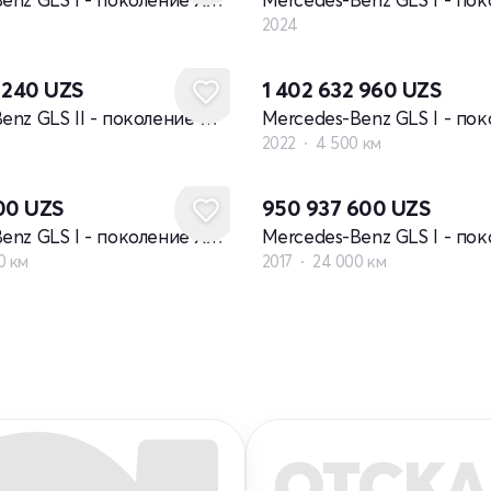
2024
2 240
UZS
1 402 632 960
UZS
Mercedes-Benz GLS II - поколение рестайлинг
2022
4 500 км
200
UZS
950 937 600
UZS
Mercedes-Benz GLS I - поколение X166
0 км
2017
24 000 км
ОТСКА