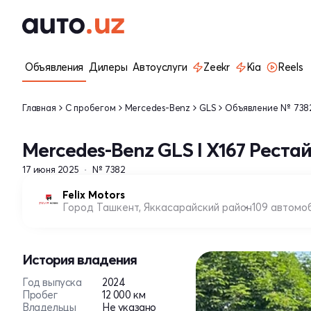
Объявления
Дилеры
Автоуслуги
Zeekr
Kia
Reels
Главная
С пробегом
Mercedes-Benz
GLS
Объявление № 738
Mercedes-Benz GLS I X167 Рестай
17 июня 2025
№ 7382
Felix Motors
Город Ташкент, Яккасарайский район
109 автомо
История владения
Год выпуска
2024
Пробег
12 000 км
Владельцы
Не указано