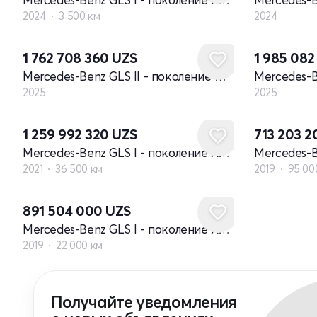
2024
3 500 км
2024
Новый
Новый
1 762 708 360
UZS
1 985 08
Mercedes-Benz GLS II - поколение рестайлинг
2025
2025
1 259 992 320
UZS
713 203 
Mercedes-Benz GLS I - поколение X167
2021
36 500 км
2019
95 00
891 504 000
UZS
Mercedes-Benz GLS I - поколение X167
2019
22 000 км
Получайте уведомления