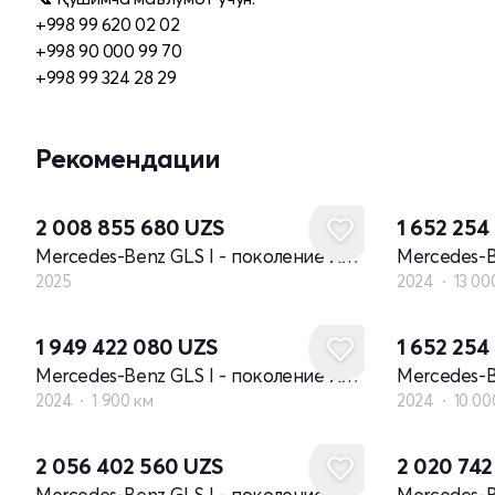
+998 99 620 02 02
+998 90 000 99 70
+998 99 324 28 29
Рекомендации
Новый
2 008 855 680
UZS
1 652 25
Mercedes-Benz GLS I - поколение X167 рестайлинг
2025
2024
13 00
1 949 422 080
UZS
1 652 25
Mercedes-Benz GLS I - поколение X167 рестайлинг
2024
1 900 км
2024
10 00
Новый
2 056 402 560
UZS
2 020 74
Mercedes-Benz GLS I - поколение X167 рестайлинг