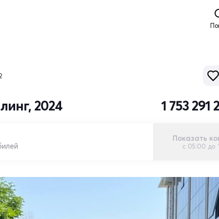
По
2
линг, 2024
1 753 291
Показать ко
билей
с 05:00 до 