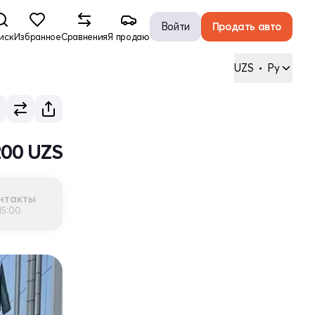
Войти
Продать авто
иск
Избранное
Сравнения
Я продаю
UZS
•
Ру
 200 UZS
нтакты
15:00