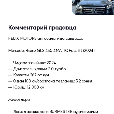
Комментарий продавца
FELIX MOTORS автосалонида савдода:
Mercedes-Benz GLS 450 4MATIC Facelift (2024)
— Чиқарилган йили: 2024
— Двигатель ҳажми: 3.0 турбо
— Қуввати: 367 от куч
— 0 дан 100 км/соатгача тезланиш: 5.2 сония
— Юриш: 12 000 км
Жиҳозлари:
— Люкс даражадаги BURMESTER аудиотизими