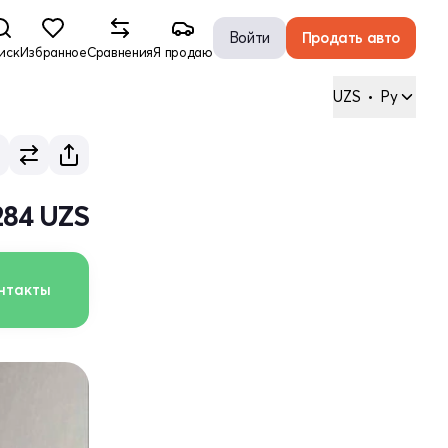
Войти
Продать авто
иск
Избранное
Сравнения
Я продаю
UZS
•
Ру
284 UZS
нтакты