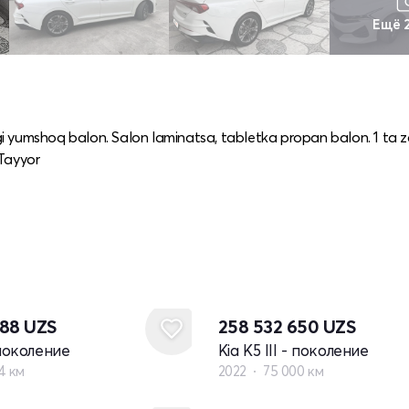
Ещё 
angi yumshoq balon. Salon laminatsa, tabletka propan balon. 1 ta
 Tayyor
888
UZS
258 532 650
UZS
- поколение
Kia K5 III - поколение
4 км
2022
75 000 км