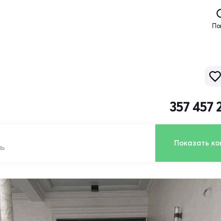
По
357 457 
Показать ко
ль