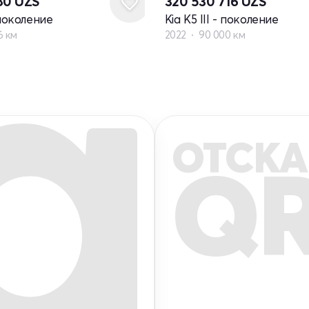
580
UZS
320 530 716
UZS
- поколение
Kia K5 III - поколение
6 км
2022
90 000 км
ОТСКА
Q