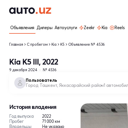
Объявления
Дилеры
Автоуслуги
Zeekr
Kia
Reels
Главная
С пробегом
Kia
K5
Объявление № 4536
Kia K5 III, 2022
9 декабря 2024
№ 4536
Пользователь
Город Ташкент, Яккасарайский район
1 автомоби
История владения
Год выпуска
2022
Пробег
71 000 км
Владельцы
Не указано