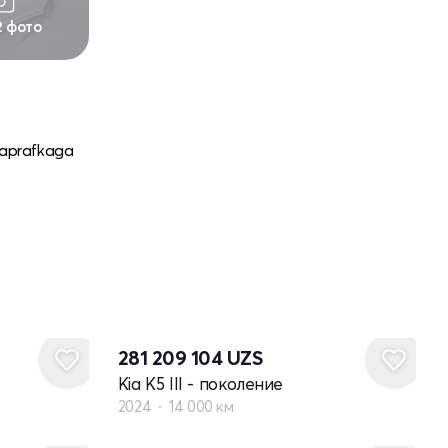
2 фото
 zaprafkaga
281 209 104
UZS
Kia K5 III - поколение
2024
14 000 км