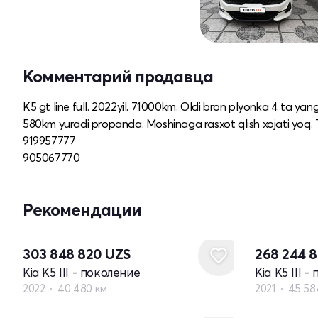
Комментарий продавца
K5 gt line full. 2022yil. 71000km. Oldi bron plyonka 4 ta y
580km yuradi propanda. Moshinaga rasxot qlish xojati yoq.
919957777
905067770
Рекомендации
303 848 820
UZS
268 244 
Kia K5 III - поколение
Kia K5 III 
2022
40 480 км
2021
45 58