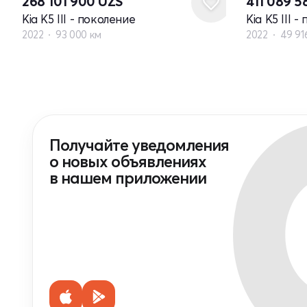
268 101 900
UZS
411 089 
Kia K5 III - поколение
Kia K5 III 
2022
93 000 км
2022
49 91
Получайте уведомления
о новых объявлениях
в нашем приложении