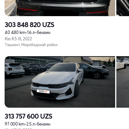
303 848 820
UZS
40 480 km
•
1.6 л
•
бензин
Kia K5 III, 2022
Ташкент, Мирабадский район
313 757 600
UZS
97 000 km
•
2.5 л
•
бензин