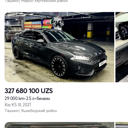
Ташкент, Мирзо-Улугбекский район
327 680 100
UZS
29 000 km
•
2.5 л
•
бензин
Kia K5 III, 2021
Ташкент, Яшнабадский район