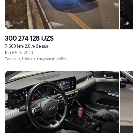
300 274 128
UZS
9 500 km
•
2.0 л
•
бензин
Kia K5 III, 2023
Ташкент, Шайхантахурский район