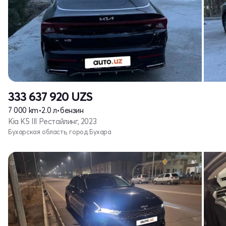
333 637 920
UZS
7 000 km
•
2.0 л
•
бензин
Kia K5 III Рестайлинг, 2023
Бухарская область, город Бухара