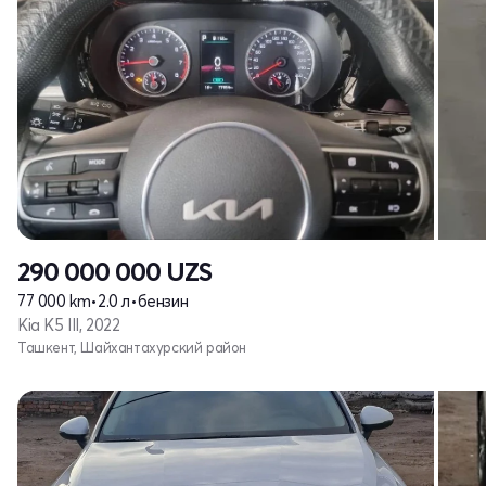
290 000 000
UZS
77 000 km
•
2.0 л
•
бензин
Kia K5 III, 2022
Ташкент, Шайхантахурский район