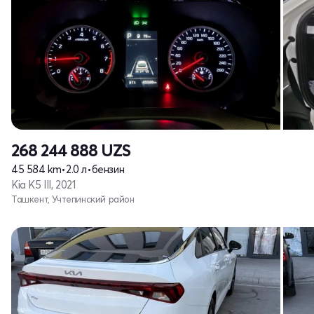
268 244 888
UZS
45 584 km
•
2.0 л
•
бензин
Kia K5 III, 2021
Ташкент, Учтепинский район