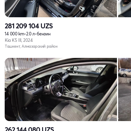
281 209 104
UZS
14 000 km
•
2.0 л
•
бензин
Kia K5 III, 2024
Ташкент, Алмазарский район
262 144 080
UZS