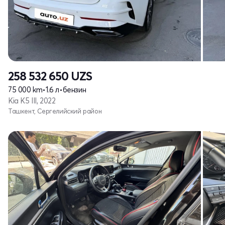
258 532 650
UZS
75 000 km
•
1.6 л
•
бензин
Kia K5 III, 2022
Ташкент, Сергелийский район