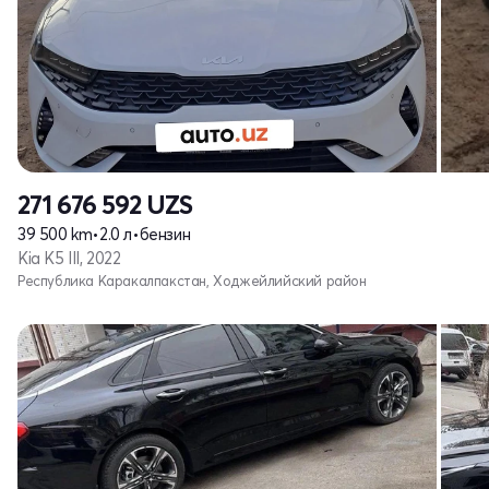
271 676 592
UZS
39 500 km
•
2.0 л
•
бензин
Kia K5 III, 2022
Республика Каракалпакстан, Ходжейлийский район