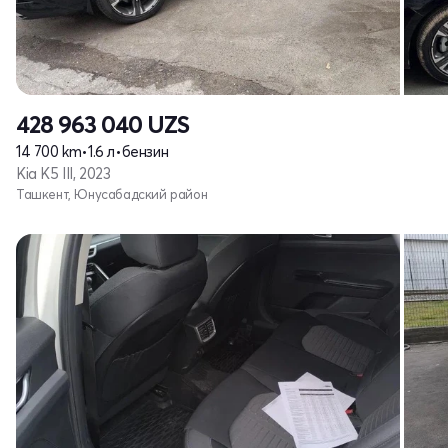
428 963 040
UZS
14 700 km
•
1.6 л
•
бензин
Kia K5 III, 2023
Ташкент, Юнусабадский район