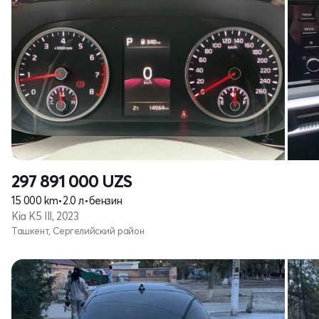
297 891 000
UZS
15 000 km
•
2.0 л
•
бензин
Kia K5 III, 2023
Ташкент, Сергелийский район