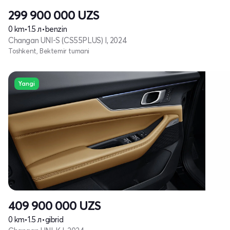
299 900 000
UZS
0 km
•
1.5 л
•
benzin
Changan UNI-S (CS55PLUS) I, 2024
Toshkent, Bektemir tumani
Yangi
409 900 000
UZS
0 km
•
1.5 л
•
gibrid