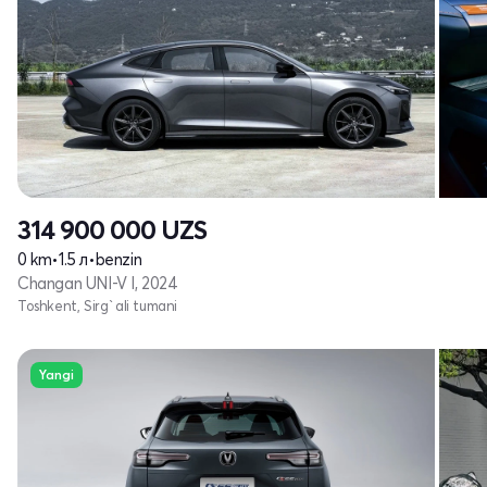
314 900 000
UZS
0 km
•
1.5 л
•
benzin
Changan UNI-V I, 2024
Toshkent, Sirg`ali tumani
Yangi