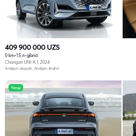
409 900 000
UZS
0 km
•
1.5 л
•
gibrid
Changan UNI-K I, 2024
Andijon viloyati, Andijon shahri
Yangi