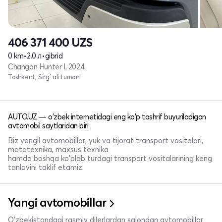
406 371 400
UZS
0 km
•
2.0 л
•
gibrid
Changan Hunter I, 2024
Toshkent, Sirg`ali tumani
AUTO.UZ — o'zbek internetidagi eng ko'p tashrif buyuriladigan
avtomobil saytlaridan biri
Biz yengil avtomobillar, yuk va tijorat transport vositalari,
mototexnika, maxsus texnika
hamda boshqa ko'plab turdagi transport vositalarining keng
tanlovini taklif etamiz
Yangi avtomobillar
O'zbekistondagi rasmiy dilerlardan salondan avtomobillar