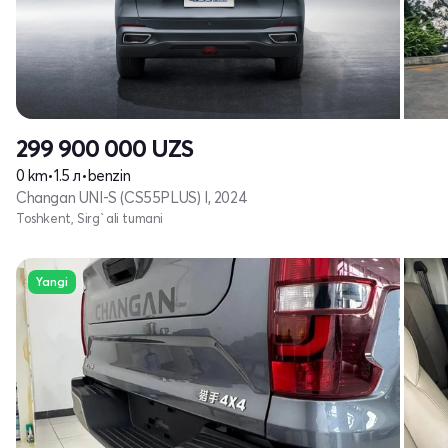
299 900 000
UZS
0 km
•
1.5 л
•
benzin
Changan UNI-S (CS55PLUS) I, 2024
Toshkent, Sirg`ali tumani
Yangi