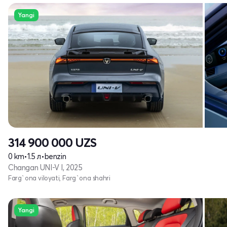
Yangi
314 900 000
UZS
0 km
•
1.5 л
•
benzin
Changan UNI-V I, 2025
Farg`ona viloyati, Farg`ona shahri
Yangi