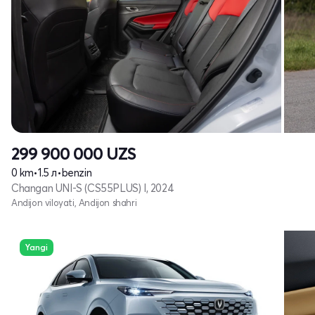
299 900 000
UZS
0 km
•
1.5 л
•
benzin
Changan UNI-S (CS55PLUS) I, 2024
Andijon viloyati, Andijon shahri
Yangi