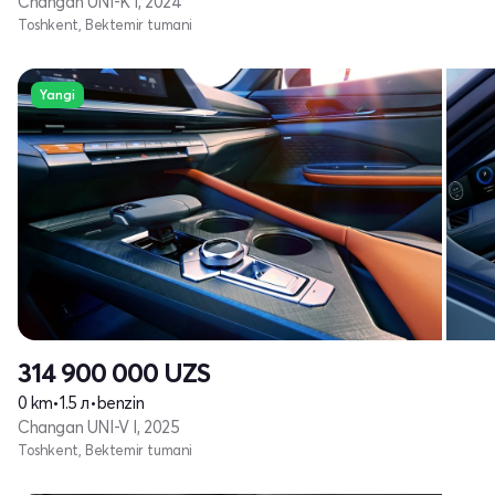
Changan UNI-K I, 2024
Toshkent, Bektemir tumani
Yangi
314 900 000
UZS
0 km
•
1.5 л
•
benzin
Changan UNI-V I, 2025
Toshkent, Bektemir tumani