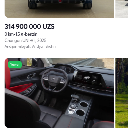
314 900 000
UZS
0 km
•
1.5 л
•
benzin
Changan UNI-V I, 2025
Andijon viloyati, Andijon shahri
Yangi