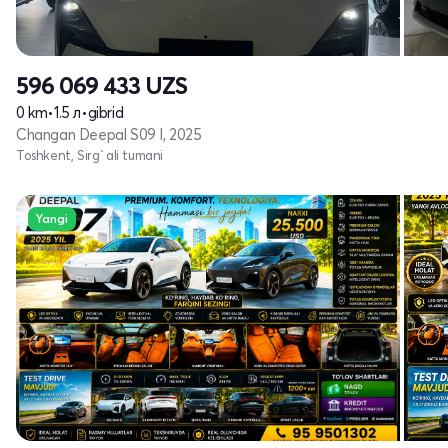
596 069 433
UZS
0 km
•
1.5 л
•
gibrid
Changan Deepal S09 I, 2025
Toshkent, Sirg`ali tumani
Yangi