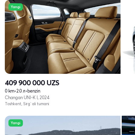
Yangi
409 900 000
UZS
0 km
•
2.0 л
•
benzin
Changan UNI-K I, 2024
Toshkent, Sirg`ali tumani
Yangi