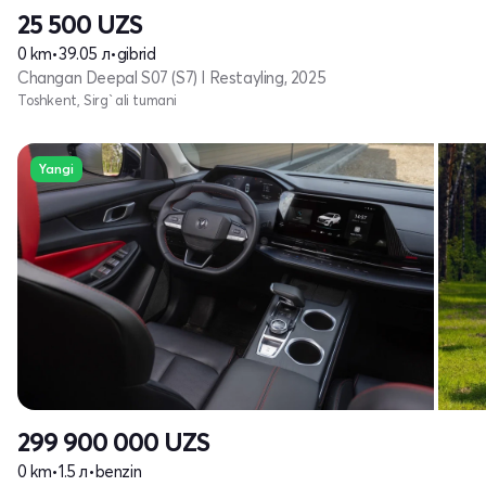
25 500
UZS
0 km
•
39.05 л
•
gibrid
Changan Deepal S07 (S7) I Restayling, 2025
Toshkent, Sirg`ali tumani
Yangi
299 900 000
UZS
0 km
•
1.5 л
•
benzin