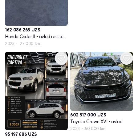
162 086 265
UZS
Honda Crider II - avlod restayling
2023
27 000 km
602 517 000
UZS
Toyota Crown XVI - avlod
2023
50 000 km
95 197 686
UZS