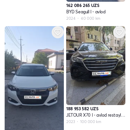
162 086 265
UZS
BYD Seagull I - avlod
2024
40 000 km
188 953 582
UZS
JETOUR X70 I - avlod restayling 2
2023
100 000 km