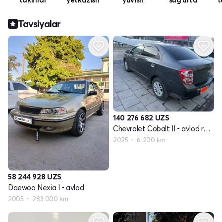
Tavsiyalar
140 276 682
UZS
Chevrolet Cobalt II - avlod restayling
2025
6 200 km
58 244 928
UZS
Daewoo Nexia I - avlod
2005
283 000 km