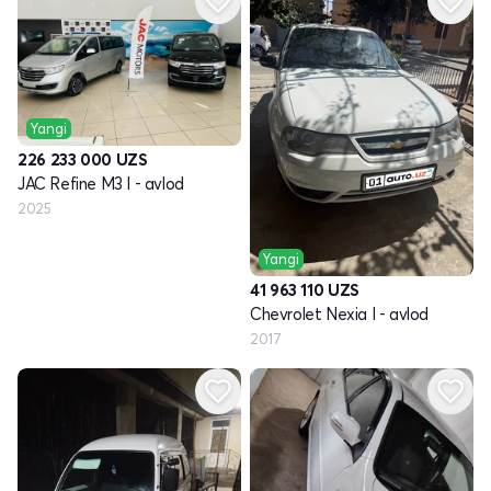
Yangi
226 233 000
UZS
JAC Refine M3 I - avlod
2025
Yangi
41 963 110
UZS
Chevrolet Nexia I - avlod
2017