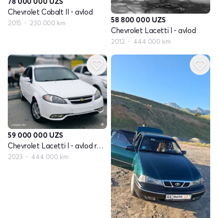
78 000 000
UZS
Chevrolet Cobalt II - avlod
58 800 000
UZS
2015
230 000 km
Chevrolet Lacetti I - avlod
2012
444 000 km
59 000 000
UZS
Chevrolet Lacetti I - avlod restayling
2023
444 000 km