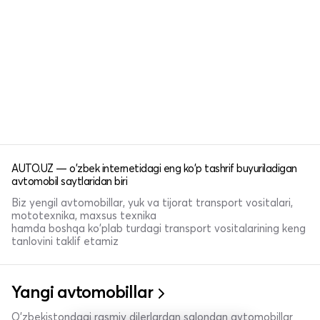
AUTO.UZ — o'zbek internetidagi eng ko'p tashrif buyuriladigan
avtomobil saytlaridan biri
Biz yengil avtomobillar, yuk va tijorat transport vositalari,
mototexnika, maxsus texnika
hamda boshqa ko'plab turdagi transport vositalarining keng
tanlovini taklif etamiz
Yangi avtomobillar
O'zbekistondagi rasmiy dilerlardan salondan avtomobillar