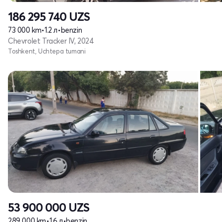
186 295 740
UZS
73 000 km
•
1.2 л
•
benzin
Chevrolet Tracker IV, 2024
Toshkent, Uchtepa tumani
53 900 000
UZS
289 000 km
•
1.6 л
•
benzin