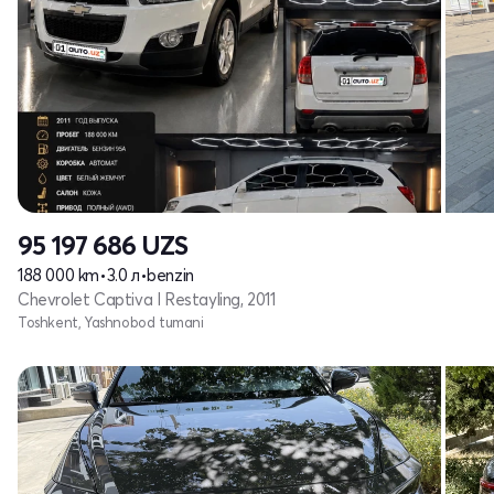
95 197 686
UZS
188 000 km
•
3.0 л
•
benzin
Chevrolet Captiva I Restayling, 2011
Toshkent, Yashnobod tumani