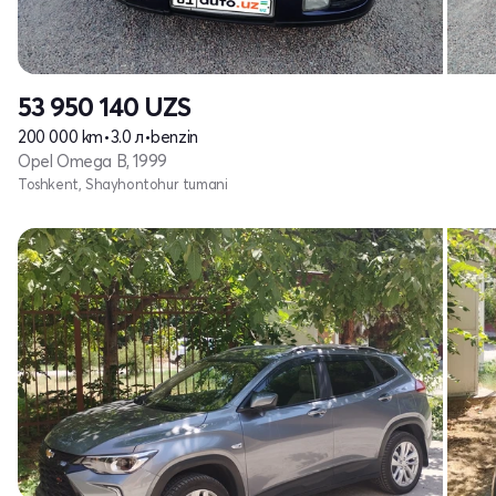
53 950 140
UZS
200 000 km
•
3.0 л
•
benzin
Opel Omega B, 1999
Toshkent, Shayhontohur tumani