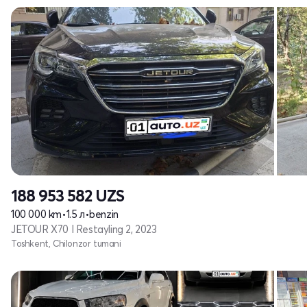
188 953 582
UZS
100 000 km
•
1.5 л
•
benzin
JETOUR X70 I Restayling 2, 2023
Toshkent, Chilonzor tumani