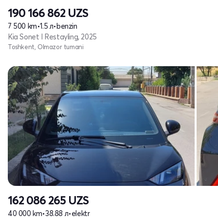
190 166 862
UZS
7 500 km
•
1.5 л
•
benzin
Kia Sonet I Restayling, 2025
Toshkent, Olmazor tumani
162 086 265
UZS
40 000 km
•
38.88 л
•
elektr