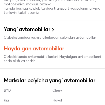
mototexnika, maxsus texnika
hamda boshqa ko'plab turdagi transport vositalarining keng
tanlovini taklif etamiz
Yangi avtomobillar
O'zbekistondagi rasmiy dilerlardan salondan avtomobillar
Haydalgan avtomobillar
O'zbekistonda avtomobil e’lonlari. Haydalgan avtomobillarni
sotib olish va sotish
Markalar bo'yicha yangi avtomobillar
BYD
Chery
Kia
Haval