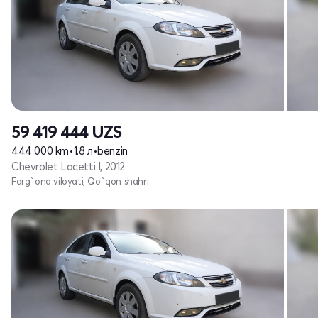
59 419 444
UZS
444 000 km
•
1.8 л
•
benzin
Chevrolet Lacetti I, 2012
Farg`ona viloyati, Qo`qon shahri