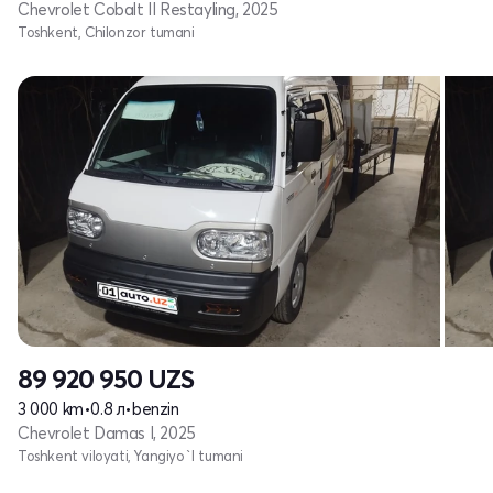
Chevrolet Cobalt II Restayling, 2025
Toshkent, Chilonzor tumani
89 920 950
UZS
3 000 km
•
0.8 л
•
benzin
Chevrolet Damas I, 2025
Toshkent viloyati, Yangiyo`l tumani