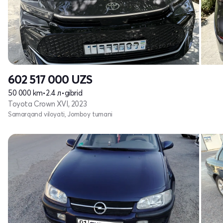
602 517 000
UZS
50 000 km
•
2.4 л
•
gibrid
Toyota Crown XVI, 2023
Samarqand viloyati, Jomboy tumani