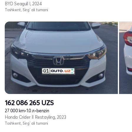
BYD Seagull I, 2024
Toshkent, Sirg`ali tumani
162 086 265
UZS
27 000 km
•
1.0 л
•
benzin
Honda Crider II Restayling, 2023
Toshkent, Sirg`ali tumani