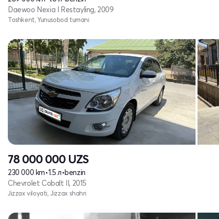
Daewoo Nexia I Restayling, 2009
Toshkent, Yunusobod tumani
78 000 000
UZS
230 000 km
•
1.5 л
•
benzin
Chevrolet Cobalt II, 2015
Jizzax viloyati, Jizzax shahri