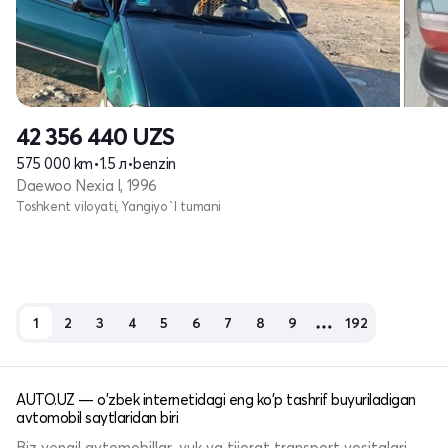
42 356 440
UZS
575 000 km
•
1.5 л
•
benzin
Daewoo Nexia I, 1996
Toshkent viloyati, Yangiyo`l tumani
1
2
3
4
5
6
7
8
9
192
AUTO.UZ — o'zbek internetidagi eng ko'p tashrif buyuriladigan
avtomobil saytlaridan biri
Biz yengil avtomobillar, yuk va tijorat transport vositalari,