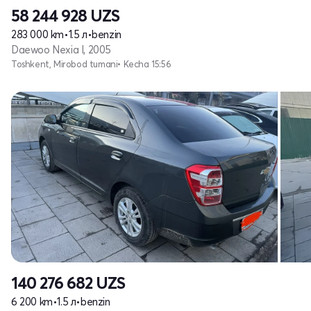
58 244 928
UZS
283 000 km
•
1.5 л
•
benzin
Daewoo Nexia I, 2005
Toshkent, Mirobod tumani
• Kecha 15:56
140 276 682
UZS
6 200 km
•
1.5 л
•
benzin