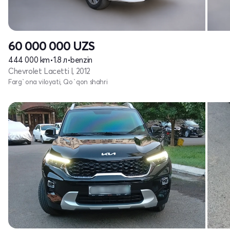
60 000 000
UZS
444 000 km
•
1.8 л
•
benzin
Chevrolet Lacetti I, 2012
Farg`ona viloyati, Qo`qon shahri