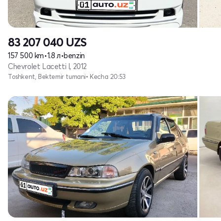
83 207 040
UZS
157 500 km
•
1.8 л
•
benzin
Chevrolet Lacetti I, 2012
Toshkent, Bektemir tumani
• Kecha 20:53