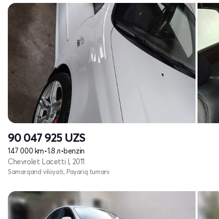
90 047 925
UZS
147 000 km
•
1.8 л
•
benzin
Chevrolet Lacetti I, 2011
Samarqand viloyati, Payariq tumani