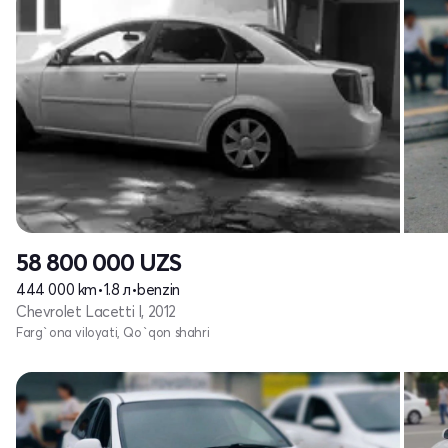
58 800 000
UZS
444 000 km
•
1.8 л
•
benzin
Chevrolet Lacetti I, 2012
Farg`ona viloyati, Qo`qon shahri