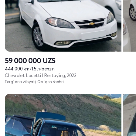
59 000 000
UZS
444 000 km
•
1.5 л
•
benzin
Chevrolet Lacetti I Restayling, 2023
Farg`ona viloyati, Qo`qon shahri