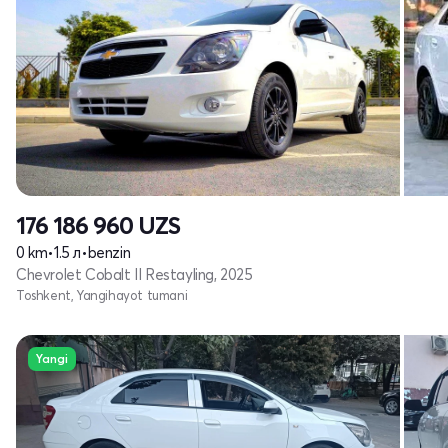
176 186 960
UZS
0 km
•
1.5 л
•
benzin
Chevrolet Cobalt II Restayling, 2025
Toshkent, Yangihayot tumani
Yangi