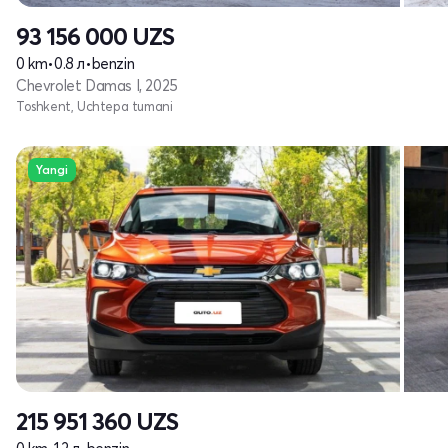
93 156 000
UZS
0 km
•
0.8 л
•
benzin
Chevrolet Damas I, 2025
Toshkent, Uchtepa tumani
Yangi
215 951 360
UZS