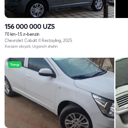
156 000 000
UZS
70 km
•
1.5 л
•
benzin
Chevrolet Cobalt II Restayling, 2025
Xorazm viloyati, Urganch shahri
Yangi