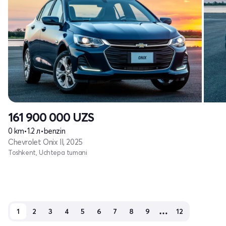
161 900 000
UZS
0 km
•
1.2 л
•
benzin
Chevrolet Onix II, 2025
Toshkent, Uchtepa tumani
1
2
3
4
5
6
7
8
9
12