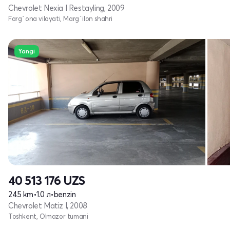
Chevrolet Nexia I Restayling, 2009
Farg`ona viloyati, Marg`ilon shahri
Yangi
40 513 176
UZS
245 km
•
1.0 л
•
benzin
Chevrolet Matiz I, 2008
Toshkent, Olmazor tumani