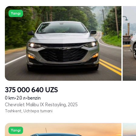
Yangi
375 000 640
UZS
0 km
•
2.0 л
•
benzin
Chevrolet Malibu IX Restayling, 2025
Toshkent, Uchtepa tumani
Yangi