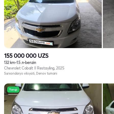
155 000 000
UZS
132 km
•
1.5 л
•
benzin
Chevrolet Cobalt II Restayling, 2025
Surxondaryo viloyati, Denov tumani
Yangi