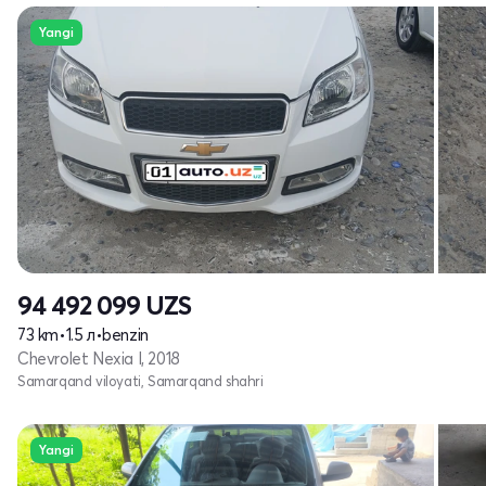
Yangi
94 492 099
UZS
73 km
•
1.5 л
•
benzin
Chevrolet Nexia I, 2018
Samarqand viloyati, Samarqand shahri
Yangi