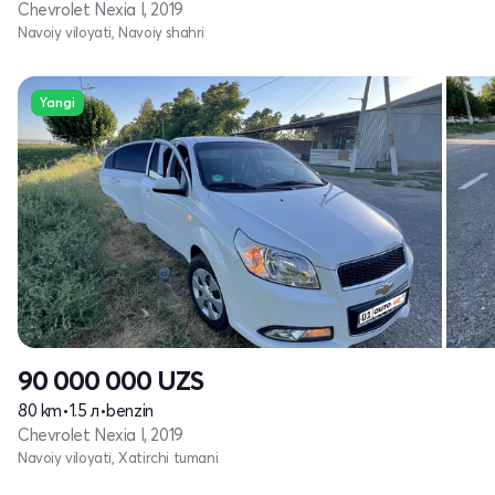
Chevrolet Nexia I, 2019
Navoiy viloyati, Navoiy shahri
Yangi
90 000 000
UZS
80 km
•
1.5 л
•
benzin
Chevrolet Nexia I, 2019
Navoiy viloyati, Xatirchi tumani