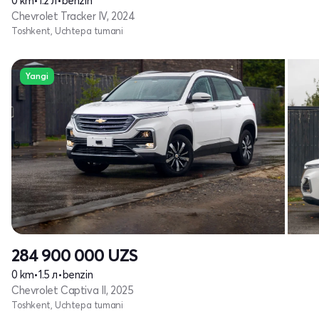
0 km
•
1.2 л
•
benzin
Chevrolet Tracker IV, 2024
Toshkent, Uchtepa tumani
Yangi
284 900 000
UZS
0 km
•
1.5 л
•
benzin
Chevrolet Captiva II, 2025
Toshkent, Uchtepa tumani