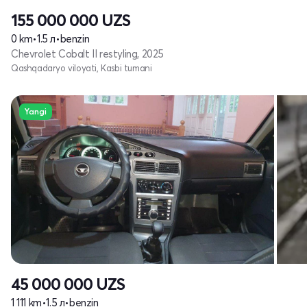
155 000 000
UZS
0 km
•
1.5 л
•
benzin
Chevrolet Cobalt II restyling, 2025
Qashqadaryo viloyati, Kasbi tumani
Yangi
45 000 000
UZS
1 111 km
•
1.5 л
•
benzin