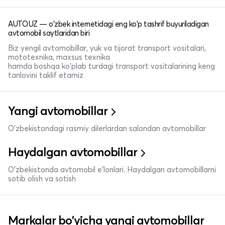
AUTO.UZ — o'zbek internetidagi eng ko'p tashrif buyuriladigan
avtomobil saytlaridan biri
Biz yengil avtomobillar, yuk va tijorat transport vositalari,
mototexnika, maxsus texnika
hamda boshqa ko'plab turdagi transport vositalarining keng
tanlovini taklif etamiz
Yangi avtomobillar
O'zbekistondagi rasmiy dilerlardan salondan avtomobillar
Haydalgan avtomobillar
O'zbekistonda avtomobil e’lonlari. Haydalgan avtomobillarni
sotib olish va sotish
Markalar bo'yicha yangi avtomobillar