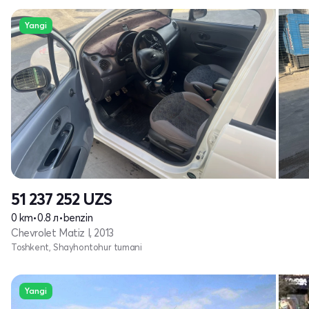
Yangi
51 237 252
UZS
0 km
•
0.8 л
•
benzin
Chevrolet Matiz I, 2013
Toshkent, Shayhontohur tumani
Yangi