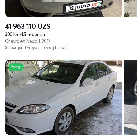
41 963 110
UZS
300 km
•
1.5 л
•
benzin
Chevrolet Nexia I, 2017
Samarqand viloyati, Tayloq tumani
Yangi