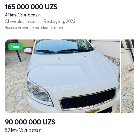
165 000 000
UZS
41 km
•
1.5 л
•
benzin
Chevrolet Lacetti I Restayling, 2023
Buxoro viloyati, Shofirkon tumani
Yangi
90 000 000
UZS
80 km
•
1.5 л
•
benzin