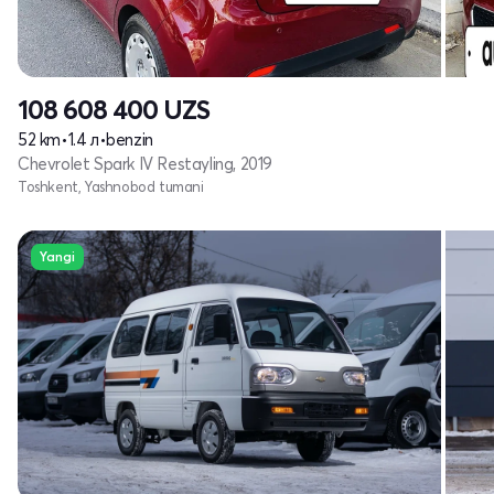
108 608 400
UZS
52 km
•
1.4 л
•
benzin
Chevrolet Spark IV Restayling, 2019
Toshkent, Yashnobod tumani
Yangi