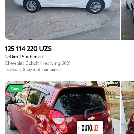
125 114 220
UZS
128 km
•
1.5 л
•
benzin
Chevrolet Cobalt II restyling, 2021
Toshkent, Shayhontohur tumani
Yangi