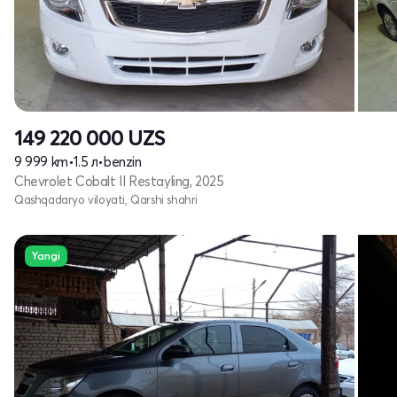
149 220 000
UZS
9 999 km
•
1.5 л
•
benzin
Chevrolet Cobalt II Restayling, 2025
Qashqadaryo viloyati, Qarshi shahri
Yangi