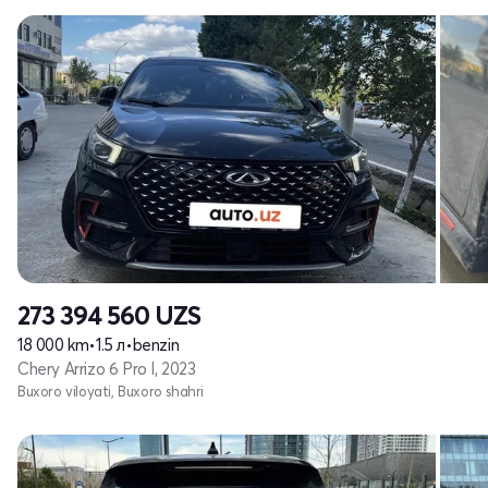
273 394 560
UZS
18 000 km
•
1.5 л
•
benzin
Chery Arrizo 6 Pro I, 2023
Buxoro viloyati, Buxoro shahri