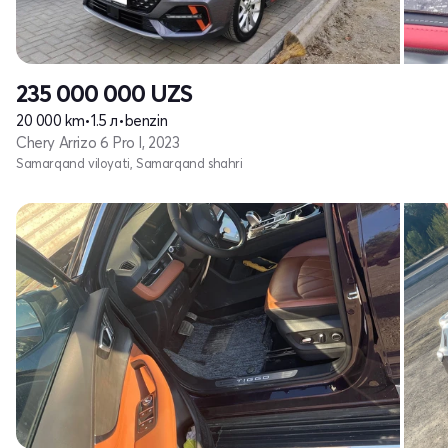
235 000 000
UZS
20 000 km
•
1.5 л
•
benzin
Chery Arrizo 6 Pro I, 2023
Samarqand viloyati, Samarqand shahri