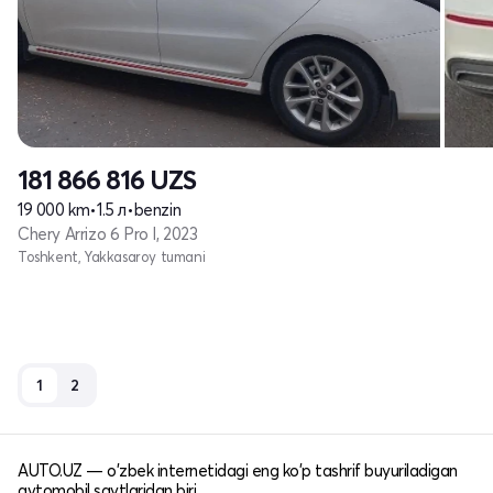
181 866 816
UZS
19 000 km
•
1.5 л
•
benzin
Chery Arrizo 6 Pro I, 2023
Toshkent, Yakkasaroy tumani
1
2
AUTO.UZ — o'zbek internetidagi eng ko'p tashrif buyuriladigan
avtomobil saytlaridan biri