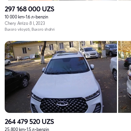
297 168 000
UZS
10 000 km
•
1.6 л
•
benzin
Chery Arrizo 8 I, 2023
Buxoro viloyati, Buxoro shahri
264 479 520
UZS
25 800 km
•
1.5 л
•
benzin