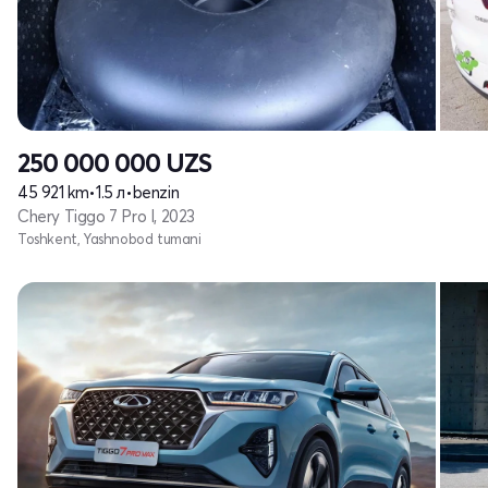
250 000 000
UZS
45 921 km
•
1.5 л
•
benzin
Chery Tiggo 7 Pro I, 2023
Toshkent, Yashnobod tumani