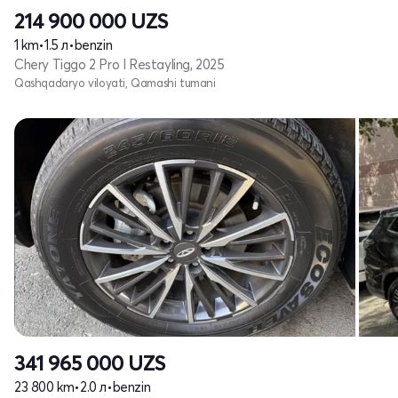
214 900 000
UZS
1 km
•
1.5 л
•
benzin
Chery Tiggo 2 Pro I Restayling, 2025
Qashqadaryo viloyati, Qamashi tumani
341 965 000
UZS
23 800 km
•
2.0 л
•
benzin