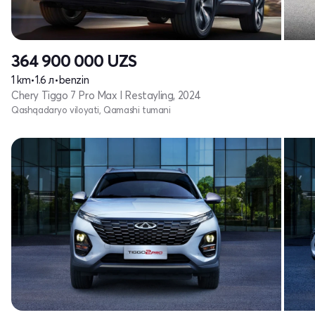
364 900 000
UZS
1 km
•
1.6 л
•
benzin
Chery Tiggo 7 Pro Max I Restayling, 2024
Qashqadaryo viloyati, Qamashi tumani