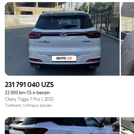
231 791 040
UZS
22 000 km
•
1.5 л
•
benzin
Chery Tiggo 7 Pro I, 2023
Toshkent, Uchtepa tumani