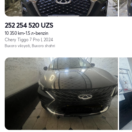
252 254 520
UZS
10 350 km
•
1.5 л
•
benzin
Chery Tiggo 7 Pro I, 2024
Buxoro viloyati, Buxoro shahri