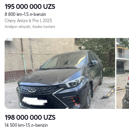
195 000 000
UZS
8 800 km
•
1.5 л
•
benzin
Chery Arrizo 6 Pro I, 2025
Andijon viloyati, Asaka tumani
198 000 000
UZS
14 500 km
•
1.5 л
•
benzin