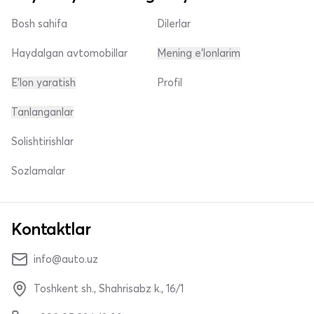
Bosh sahifa
Dilerlar
Haydalgan avtomobillar
Mening e'lonlarim
E'lon yaratish
Profil
Tanlanganlar
Solishtirishlar
Sozlamalar
Kontaktlar
info@auto.uz
Toshkent sh., Shahrisabz k., 16/1