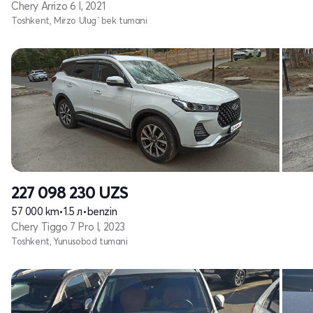
Chery Arrizo 6 I, 2021
Toshkent, Mirzo Ulug`bek tumani
227 098 230
UZS
57 000 km
•
1.5 л
•
benzin
Chery Tiggo 7 Pro I, 2023
Toshkent, Yunusobod tumani