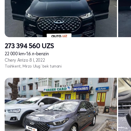
273 394 560
UZS
22 000 km
•
1.6 л
•
benzin
Chery Arrizo 8 I, 2022
Toshkent, Mirzo Ulug`bek tumani