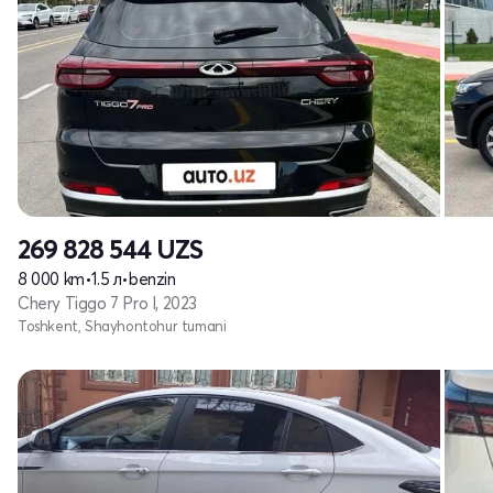
269 828 544
UZS
8 000 km
•
1.5 л
•
benzin
Chery Tiggo 7 Pro I, 2023
Toshkent, Shayhontohur tumani