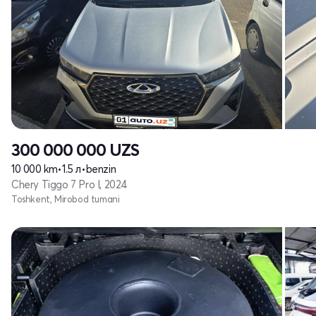
300 000 000
UZS
10 000 km
•
1.5 л
•
benzin
Chery Tiggo 7 Pro I, 2024
Toshkent, Mirobod tumani