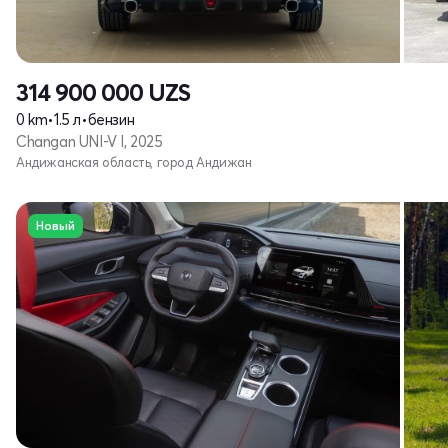
314 900 000
UZS
0 km
•
1.5 л
•
бензин
Changan UNI-V I, 2025
Андижанская область, город Андижан
Новый