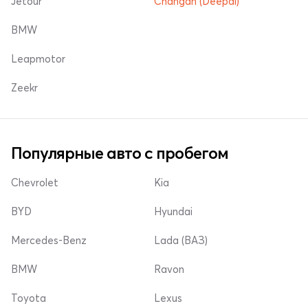
Jetour
Changan (Deepal)
BMW
Leapmotor
Zeekr
Популярные авто с пробегом
Chevrolet
Kia
BYD
Hyundai
Mercedes-Benz
Lada (ВАЗ)
BMW
Ravon
Toyota
Lexus