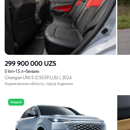
299 900 000
UZS
0 km
•
1.5 л
•
бензин
Changan UNI-S (CS55PLUS) I, 2024
Андижанская область, город Андижан
Новый