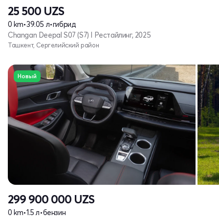
25 500
UZS
0 km
•
39.05 л
•
гибрид
Changan Deepal S07 (S7) I Рестайлинг, 2025
Ташкент, Сергелийский район
Новый
299 900 000
UZS
0 km
•
1.5 л
•
бензин