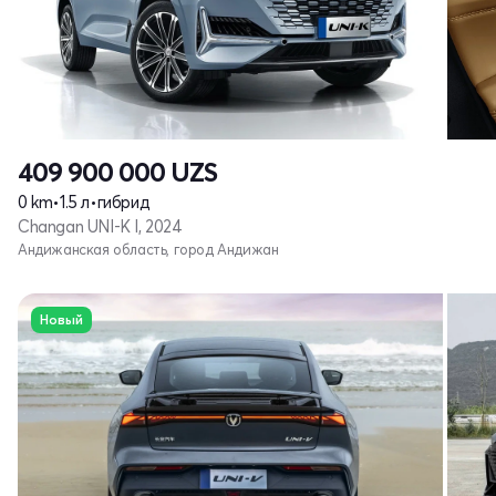
409 900 000
UZS
0 km
•
1.5 л
•
гибрид
Changan UNI-K I, 2024
Андижанская область, город Андижан
Новый