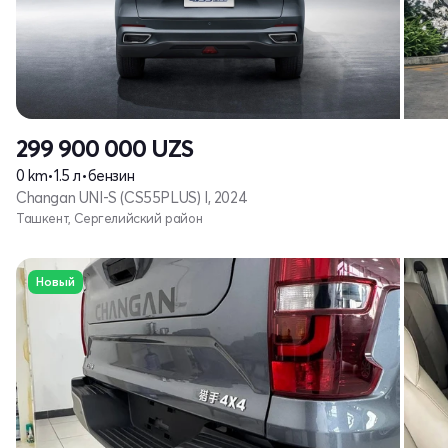
299 900 000
UZS
0 km
•
1.5 л
•
бензин
Changan UNI-S (CS55PLUS) I, 2024
Ташкент, Сергелийский район
Новый