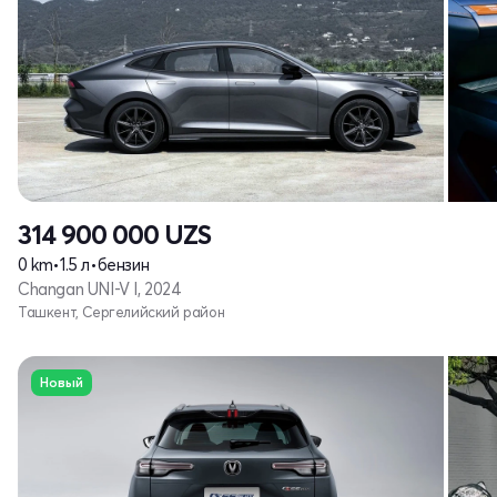
314 900 000
UZS
0 km
•
1.5 л
•
бензин
Changan UNI-V I, 2024
Ташкент, Сергелийский район
Новый