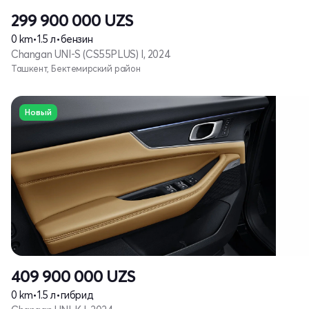
299 900 000
UZS
0 km
•
1.5 л
•
бензин
Changan UNI-S (CS55PLUS) I, 2024
Ташкент, Бектемирский район
Новый
409 900 000
UZS
0 km
•
1.5 л
•
гибрид