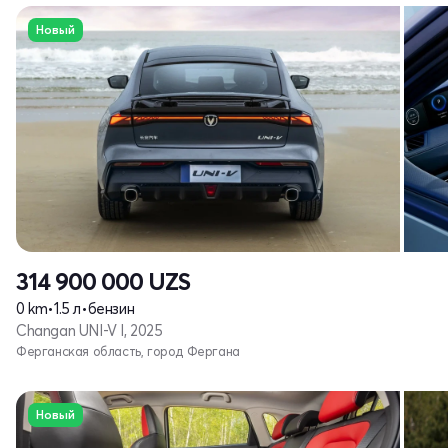
Новый
314 900 000
UZS
0 km
•
1.5 л
•
бензин
Changan UNI-V I, 2025
Ферганская область, город Фергана
Новый