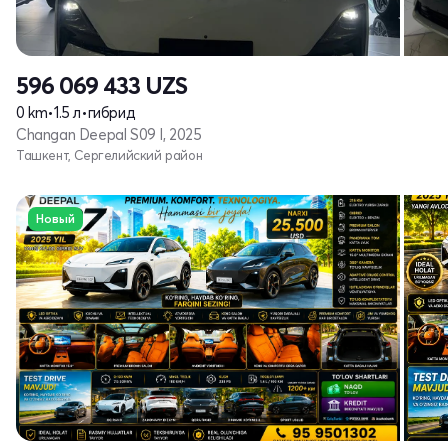
596 069 433
UZS
0 km
•
1.5 л
•
гибрид
Changan Deepal S09 I, 2025
Ташкент, Сергелийский район
Новый