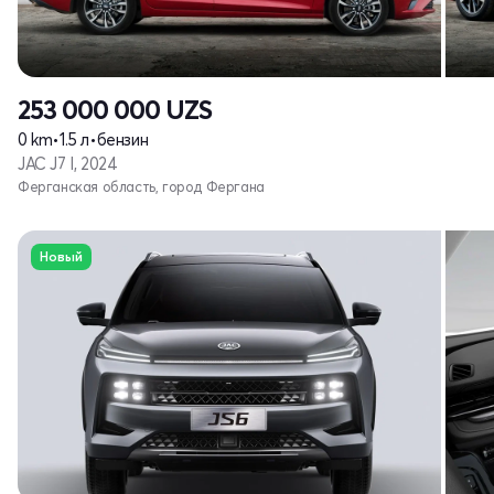
253 000 000
UZS
0 km
•
1.5 л
•
бензин
JAC J7 I, 2024
Ферганская область, город Фергана
Новый