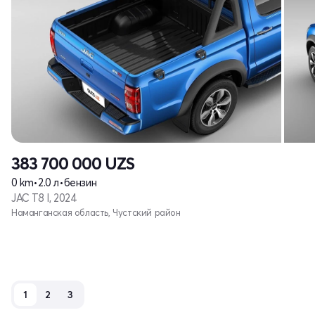
383 700 000
UZS
0 km
•
2.0 л
•
бензин
JAC T8 I, 2024
Наманганская область, Чустский район
1
2
3