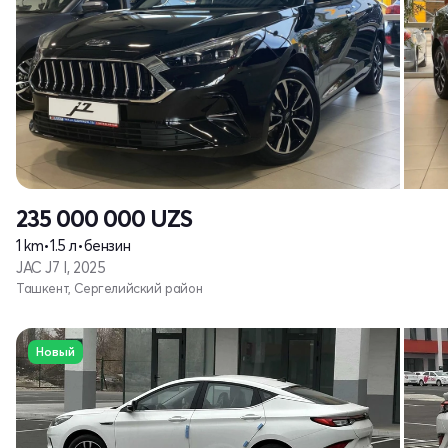
235 000 000
UZS
1 km
•
1.5 л
•
бензин
JAC J7 I, 2025
Ташкент, Сергелийский район
Новый