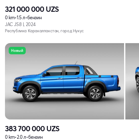
321 000 000
UZS
0 km
•
1.5 л
•
бензин
JAC JS8 I, 2024
Республика Каракалпакстан, город Нукус
Новый
383 700 000
UZS
0 km
•
2.0 л
•
бензин