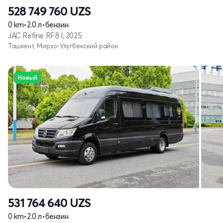
528 749 760
UZS
0 km
•
2.0 л
•
бензин
JAC Refine RF8 I, 2025
Ташкент, Мирзо-Улугбекский район
Новый
531 764 640
UZS
0 km
•
2.0 л
•
бензин