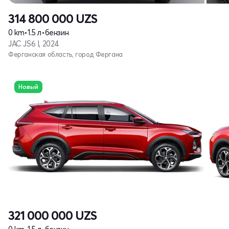
314 800 000
UZS
0 km
•
1.5 л
•
бензин
JAC JS6 I, 2024
Ферганская область, город Фергана
Новый
321 000 000
UZS