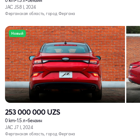
0 km
•
1.5 л
•
бензин
JAC JS8 I, 2024
Ферганская область, город Фергана
Новый
253 000 000
UZS
0 km
•
1.5 л
•
бензин
JAC J7 I, 2024
Ферганская область, город Фергана