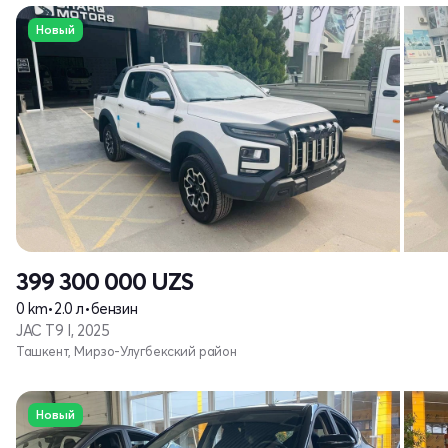
Новый
399 300 000
UZS
0 km
•
2.0 л
•
бензин
JAC T9 I, 2025
Ташкент, Мирзо-Улугбекский район
Новый