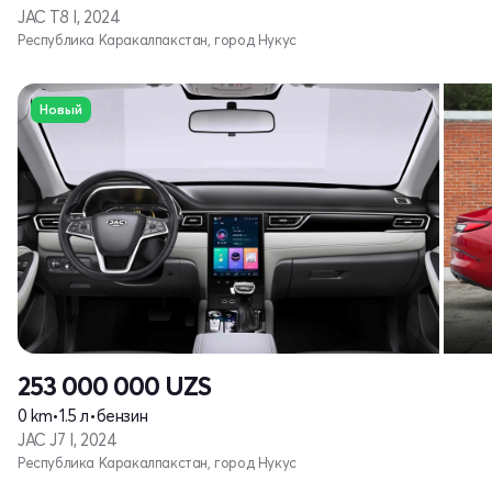
JAC T8 I, 2024
Республика Каракалпакстан, город Нукус
Новый
253 000 000
UZS
0 km
•
1.5 л
•
бензин
JAC J7 I, 2024
Республика Каракалпакстан, город Нукус