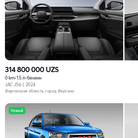
314 800 000
UZS
0 km
•
1.5 л
•
бензин
JAC JS6 I, 2024
Ферганская область, город Фергана
Новый