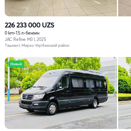
226 233 000
UZS
0 km
•
1.5 л
•
бензин
JAC Refine M3 I, 2025
Ташкент, Мирзо-Улугбекский район
Новый