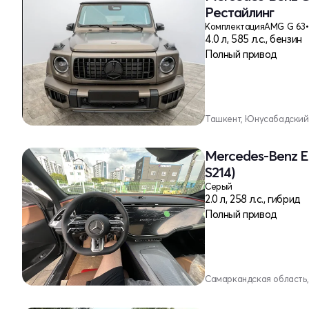
Рестайлинг
Комплектация
AMG G 63
•
4.0 л, 585 л.с., бензин
Полный привод
Ташкент, Юнусабадский
Mercedes-Benz E-
S214)
Серый
2.0 л, 258 л.с., гибрид
Полный привод
Самаркандская область