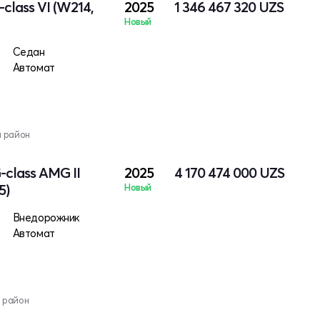
class VI (W214,
2025
1 346 467 320
UZS
Новый
Седан
Автомат
й район
class AMG II
2025
4 170 474 000
UZS
5)
Новый
Внедорожник
Автомат
 район