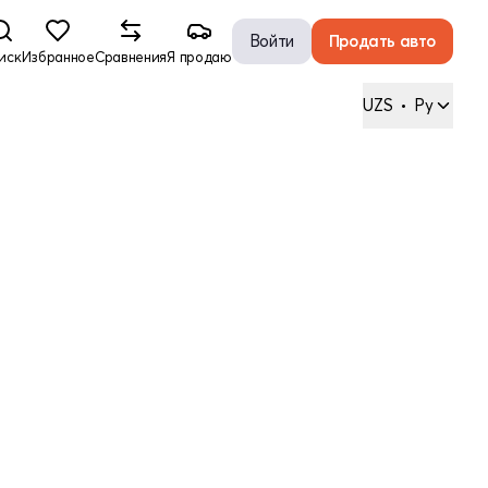
Войти
Продать авто
иск
Избранное
Сравнения
Я продаю
UZS
•
Ру