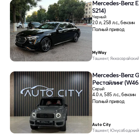
Mercedes-Benz E-
S214)
Черный
2.0 л, 258 л.с., бензин
Полный привод
MyWay
Ташкент, Яккасарайски
Mercedes-Benz G-
Рестайлинг (W46
Серый
4.0 л, 585 л.с., бензин
Полный привод
Auto City
Ташкент, Юнусабадский