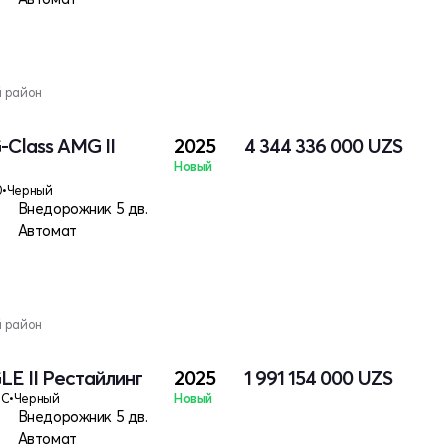
й район
-Class AMG II
2025
4 344 336 000
UZS
Новый
0
•
Черный
Внедорожник 5 дв.
Автомат
й район
LE II Рестайлинг
2025
1 991 154 000
UZS
IC
•
Черный
Новый
Внедорожник 5 дв.
Автомат