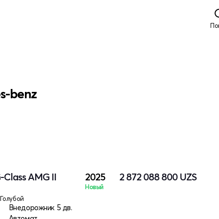
По
s-benz
-Class AMG II
2025
2 872 088 800
UZS
Новый
Голубой
Внедорожник 5 дв.
Автомат