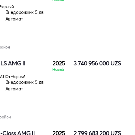
Черный
Внедорожник 5 дв.
Автомат
район
LS AMG II
2025
3 740 956 000
UZS
Новый
ATIC+
•
Черный
Внедорожник 5 дв.
Автомат
 район
-Class AMG II
2025
2 799 683 200
UZS