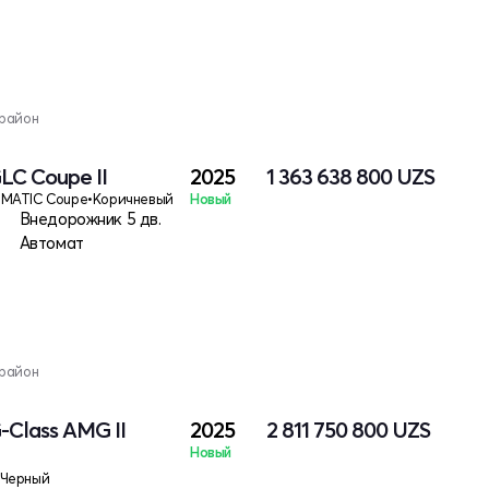
 район
LC Coupe II
2025
1 363 638 800
UZS
4MATIC Coupe
•
Коричневый
Новый
Внедорожник 5 дв.
Автомат
 район
-Class AMG II
2025
2 811 750 800
UZS
Новый
Черный