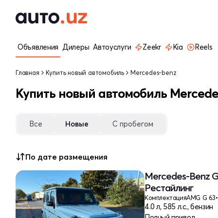
Объявления
Дилеры
Автоуслуги
Zeekr
Kia
Reels
Главная
Купить новый автомобиль
Mercedes-benz
Купить новый автомобиль Mercede
Все
Новые
С пробегом
По дате размещения
Mercedes-Benz G
Рестайлинг
Комплектация
AMG G 63
•
4.0 л, 585 л.с., бензин
Полный привод