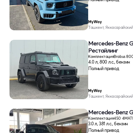
MyWay
Ташкент, Яккасарайски
Mercedes-Benz G
Рестайлинг
Комплектация
Brabus 80
4.0 л, 800 л.с., бензин
Полный привод
MyWay
Ташкент, Яккасарайски
Mercedes-Benz G
Комплектация
450 4MAT
3.0 л, 381 л.с., бензин
Полный привод