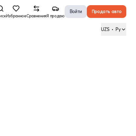
Войти
Продать авто
иск
Избранное
Сравнения
Я продаю
UZS
•
Ру