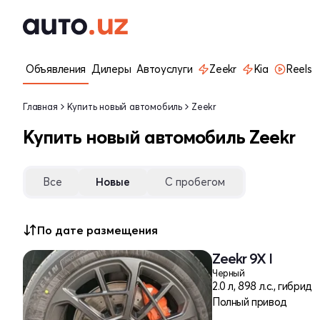
Объявления
Дилеры
Автоуслуги
Zeekr
Kia
Reels
Главная
Купить новый автомобиль
Zeekr
Купить новый автомобиль Zeekr
Все
Новые
С пробегом
По дате размещения
Zeekr 9X I
Черный
2.0 л, 898 л.с., гибрид
Полный привод