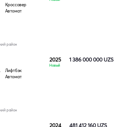
ктро
Кроссовер
Автомат
кий район
2025
1 386 000 000
UZS
Новый
лектро
Лифтбэк
Автомат
кий район
2024
481 412 160
UZS