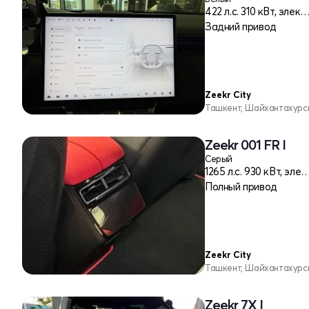
422 л.c. 310 кВт, эле
Задний привод
Zeekr City
Ташкент, Шайхантахурс
Zeekr 001 FR I
Серый
1265 л.c. 930 кВт, э
Полный привод
Zeekr City
Ташкент, Шайхантахурс
Zeekr 7X I