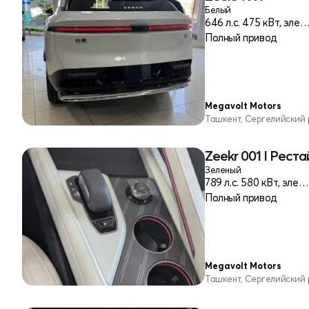
Белый
646 л.c. 475 кВт, элек
Полный привод
Megavolt Motors
Ташкент, Сергелийский
Zeekr 001 I Реста
Зеленый
789 л.c. 580 кВт, электро
Полный привод
Megavolt Motors
Ташкент, Сергелийский