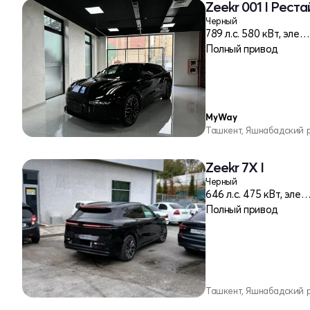
Zeekr 001 I Реста
Черный
789 л.c. 580 кВт, электро
Полный привод
MyWay
Ташкент, Яшнабадский 
Zeekr 7X I
Черный
646 л.c. 475 кВт, элек
Полный привод
Ташкент, Яшнабадский 