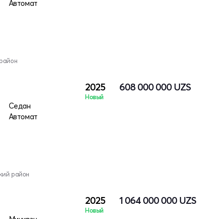
Автомат
 район
2025
608 000 000
UZS
Новый
ктро
Седан
Автомат
кий район
2025
1 064 000 000
UZS
Новый