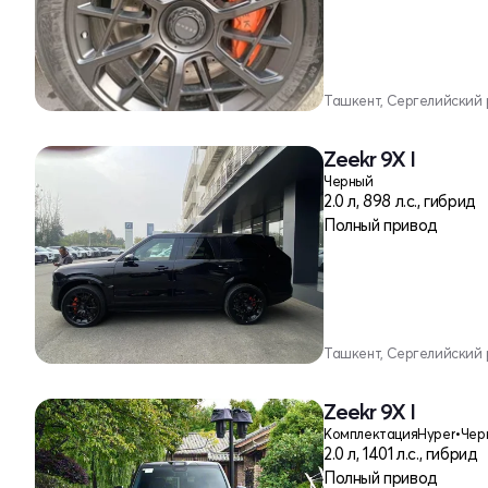
Ташкент, Сергелийский
Zeekr 9X I
Черный
2.0 л, 898 л.с., гибрид
Полный привод
Ташкент, Сергелийский
Zeekr 9X I
Комплектация
Hyper
•
Чер
2.0 л, 1401 л.с., гибрид
Полный привод