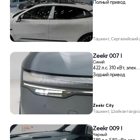
Полный привод
Ташкент, Сергелийский
Zeekr 007 I
Синий
422 л.c. 310 кВт, эле
Задний привод
Zeekr City
Ташкент, Шайхантахурс
Zeekr 009 I
Черный