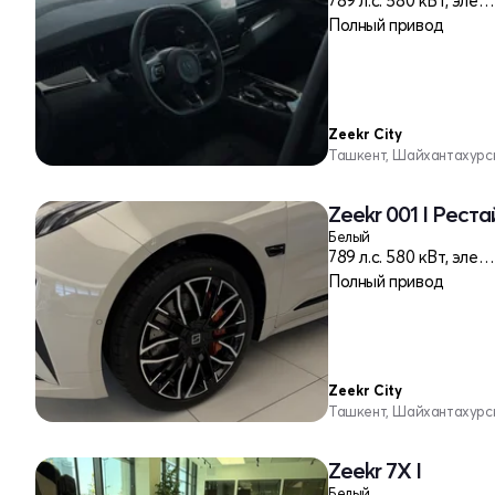
789 л.c. 580 кВт, электро
Полный привод
Zeekr City
Ташкент, Шайхантахурс
Zeekr 001 I Реста
Белый
789 л.c. 580 кВт, электро
Полный привод
Zeekr City
Ташкент, Шайхантахурс
Zeekr 7X I
Белый