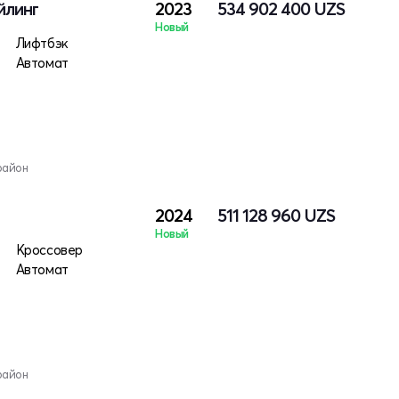
йлинг
2023
534 902 400
UZS
Новый
Лифтбэк
Автомат
район
2024
511 128 960
UZS
Новый
тро
Кроссовер
Автомат
район