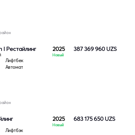
 район
h I Рестайлинг
2025
387 369 960
UZS
й
Новый
ктро
Лифтбек
Автомат
 район
йлинг
2025
683 175 650
UZS
Новый
Лифтбэк