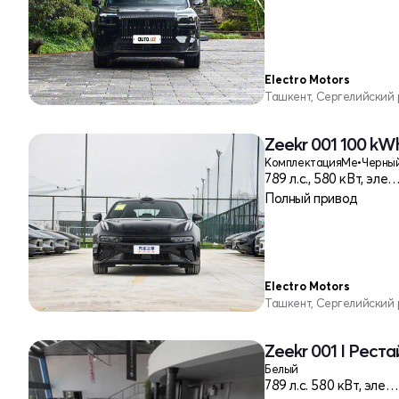
Electro Motors
Ташкент, Сергелийский
Zeekr 001 100 kW
Комплектация
Me
•
Черны
789 л.с., 580 кВт, эле
Полный привод
Electro Motors
Ташкент, Сергелийский
Zeekr 001 I Реста
Белый
789 л.c. 580 кВт, электро