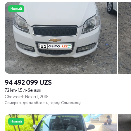
Новый
94 492 099
UZS
73 km
•
1.5 л
•
бензин
Chevrolet Nexia I, 2018
Самаркандская область, город Самарканд
Новый