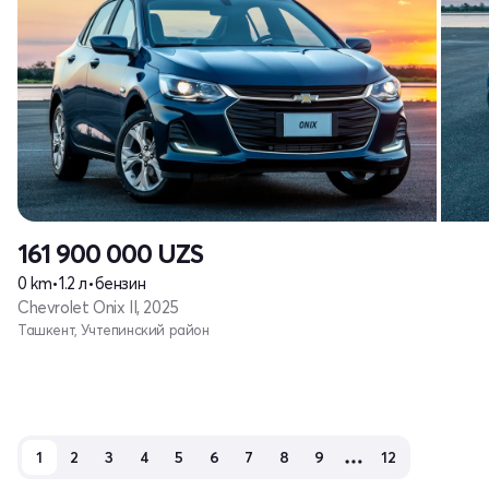
161 900 000
UZS
0 km
•
1.2 л
•
бензин
Chevrolet Onix II, 2025
Ташкент, Учтепинский район
1
2
3
4
5
6
7
8
9
12