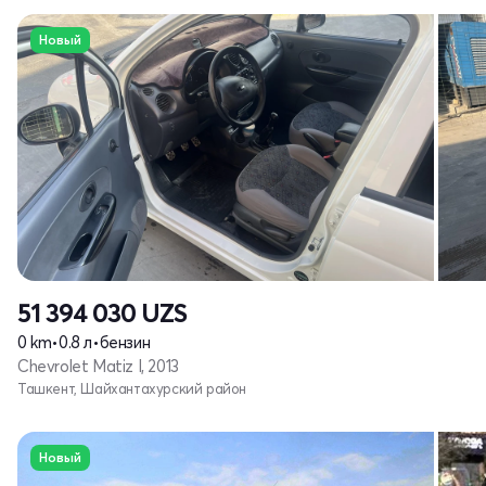
Новый
51 394 030
UZS
0 km
•
0.8 л
•
бензин
Chevrolet Matiz I, 2013
Ташкент, Шайхантахурский район
Новый