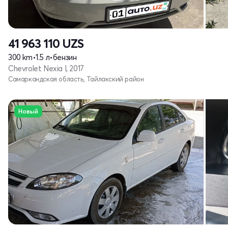
41 963 110
UZS
300 km
•
1.5 л
•
бензин
Chevrolet Nexia I, 2017
Самаркандская область, Тайлакский район
Новый