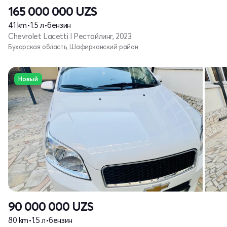
165 000 000
UZS
41 km
•
1.5 л
•
бензин
Chevrolet Lacetti I Рестайлинг, 2023
Бухарская область, Шафирканский район
Новый
90 000 000
UZS
80 km
•
1.5 л
•
бензин