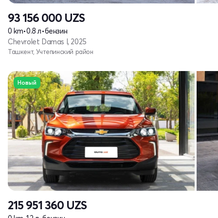
93 156 000
UZS
0 km
•
0.8 л
•
бензин
Chevrolet Damas I, 2025
Ташкент, Учтепинский район
Новый
215 951 360
UZS