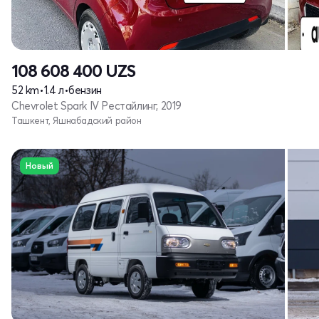
108 608 400
UZS
52 km
•
1.4 л
•
бензин
Chevrolet Spark IV Рестайлинг, 2019
Ташкент, Яшнабадский район
Новый