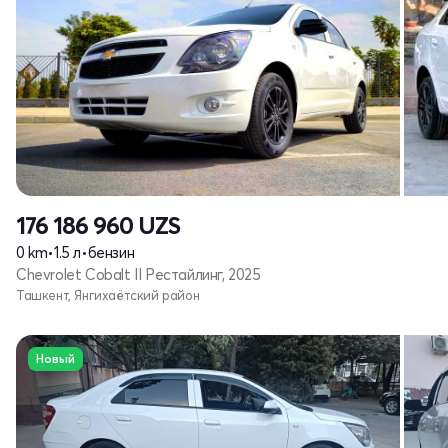
176 186 960
UZS
0 km
•
1.5 л
•
бензин
Chevrolet Cobalt II Рестайлинг, 2025
Ташкент, Янгихаётский район
Новый