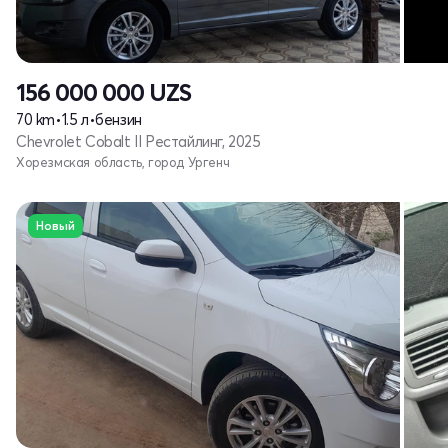
156 000 000
UZS
70 km
•
1.5 л
•
бензин
Chevrolet Cobalt II Рестайлинг, 2025
Хорезмская область, город Ургенч
Новый