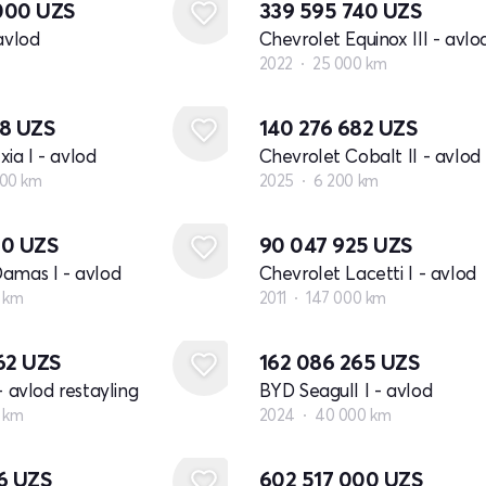
000
UZS
339 595 740
UZS
avlod
Chevrolet Equinox III - avlo
2022
25 000 km
28
UZS
140 276 682
UZS
a I - avlod
Chevrolet Cobalt II - avlod 
000 km
2025
6 200 km
50
UZS
90 047 925
UZS
amas I - avlod
Chevrolet Lacetti I - avlod
 km
2011
147 000 km
862
UZS
162 086 265
UZS
- avlod restayling
BYD Seagull I - avlod
 km
2024
40 000 km
86
UZS
602 517 000
UZS