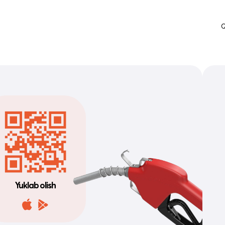
Q
Zeekr
avtomobillari
Batafsil
Yuklab olish