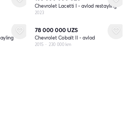
Chevrolet Lacetti I - avlod restayling
2023
78 000 000
UZS
ayling
Chevrolet Cobalt II - avlod
2015
230 000 km