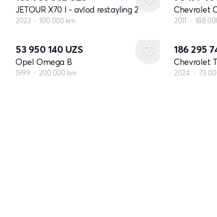
JETOUR X70 I - avlod restayling 2
Chevrolet C
2023
100 000 km
2011
188 00
53 950 140
UZS
186 295 
Opel Omega B
Chevrolet T
1999
200 000 km
2024
73 0