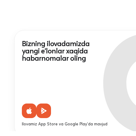
Bizning ilovadamizda
yangi e'lonlar xaqida
habarnomalar oling
Ilovamiz App Store va Google Play'da mavjud