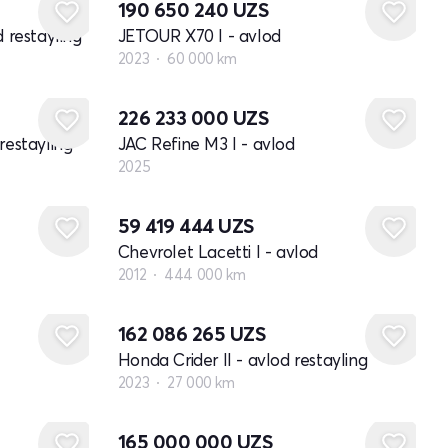
190 650 240
UZS
d restayling
JETOUR X70 I - avlod
2023
60 000 km
Yangi
226 233 000
UZS
restayling
JAC Refine M3 I - avlod
2025
59 419 444
UZS
Chevrolet Lacetti I - avlod
2012
444 000 km
162 086 265
UZS
Honda Crider II - avlod restayling
2023
27 000 km
Yangi
165 000 000
UZS