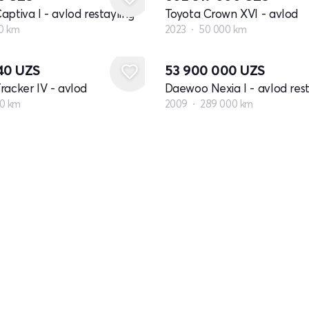
aptiva I - avlod restayling
Toyota Crown XVI - avlod
0 km
2023
50 000 km
740
UZS
53 900 000
UZS
racker IV - avlod
Daewoo Nexia I - avlod rest
00 km
2009
289 000 km