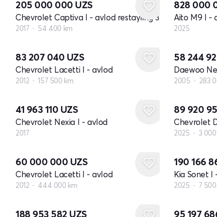
205 000 000
UZS
828 000 
Chevrolet Captiva I - avlod restayling 3
Aito M9 I - 
2017
54 400 km
2025
83 207 040
UZS
58 244 9
Chevrolet Lacetti I - avlod
Daewoo Nexi
2012
157 500 km
2005
283 
Yangi
41 963 110
UZS
89 920 9
Chevrolet Nexia I - avlod
Chevrolet D
2017
2025
3 000
60 000 000
UZS
190 166 
Chevrolet Lacetti I - avlod
Kia Sonet I 
2012
444 000 km
2025
7 500
188 953 582
UZS
95 197 6