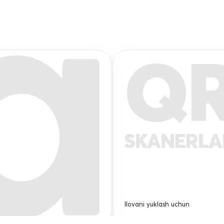
Q
SKANERL
Ilovani yuklash uchun