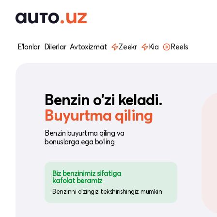
E'lonlar
Dilerlar
Avtoxizmat
Zeekr
Kia
Reels
Benzin o'zi keladi.
Buyurtma qiling
Benzin buyurtma qiling va
bonuslarga ega bo'ling
Biz benzinimiz sifatiga
kafolat beramiz
Benzinni o'zingiz tekshirishingiz mumkin