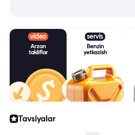
video
servis
Arzon
Benzin
takliflar
yetkazish
Tavsiyalar
Yangi