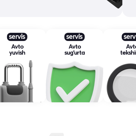
servis
servis
serv
Avto
Avto
Avt
yuvish
sug'urta
tekshi