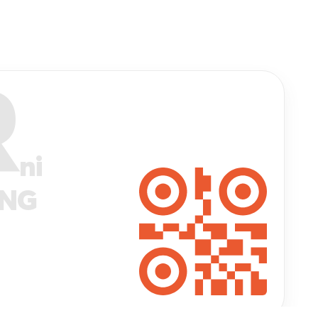
R
ni
ANG