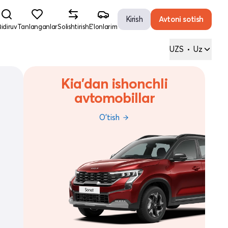
Kirish
Avtoni sotish
idiruv
Tanlanganlar
Solishtirish
E'lonlarim
UZS
•
Uz
Kia'dan ishonchli
avtomobillar
O'tish