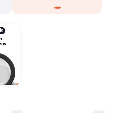
is
o
ruv