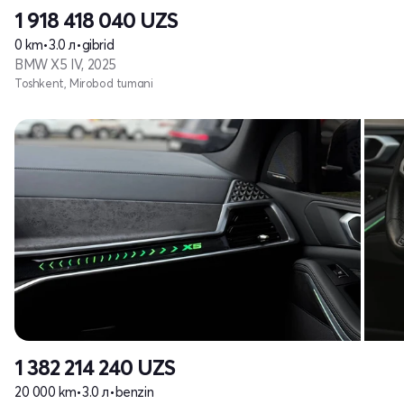
1 918 418 040
UZS
0 km
•
3.0 л
•
gibrid
BMW X5 IV, 2025
Toshkent, Mirobod tumani
1 382 214 240
UZS
20 000 km
•
3.0 л
•
benzin