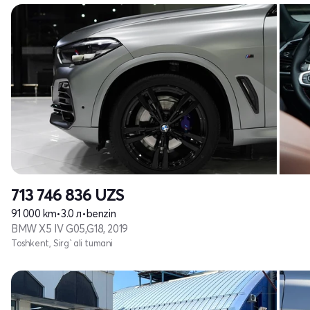
713 746 836
UZS
91 000 km
•
3.0 л
•
benzin
BMW X5 IV G05,G18, 2019
Toshkent, Sirg`ali tumani