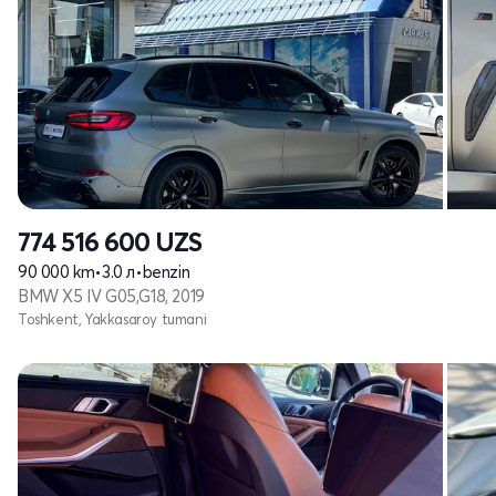
774 516 600
UZS
90 000 km
•
3.0 л
•
benzin
BMW X5 IV G05,G18, 2019
Toshkent, Yakkasaroy tumani