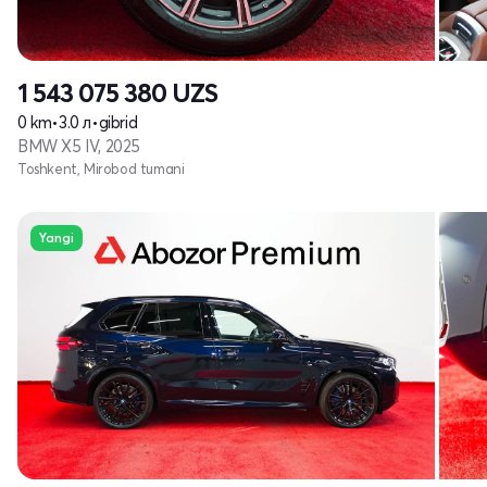
1 543 075 380
UZS
0 km
•
3.0 л
•
gibrid
BMW X5 IV, 2025
Toshkent, Mirobod tumani
Yangi