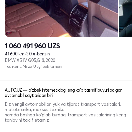
1 060 491 960
UZS
41 600 km
•
3.0 л
•
benzin
BMW X5 IV G05,G18, 2020
Toshkent, Mirzo Ulug`bek tumani
AUTO.UZ — o'zbek internetidagi eng ko'p tashrif buyuriladigan
avtomobil saytlaridan biri
Biz yengil avtomobillar, yuk va tijorat transport vositalari,
mototexnika, maxsus texnika
hamda boshqa ko'plab turdagi transport vositalarining keng
tanlovini taklif etamiz