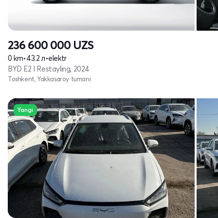
236 600 000
UZS
0 km
•
43.2 л
•
elektr
BYD E2 I Restayling, 2024
Toshkent, Yakkasaroy tumani
Yangi