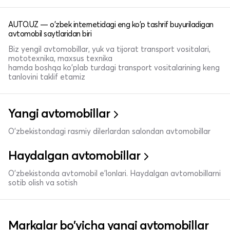
AUTO.UZ — o'zbek internetidagi eng ko'p tashrif buyuriladigan
avtomobil saytlaridan biri
Biz yengil avtomobillar, yuk va tijorat transport vositalari,
mototexnika, maxsus texnika
hamda boshqa ko'plab turdagi transport vositalarining keng
tanlovini taklif etamiz
Yangi avtomobillar
O'zbekistondagi rasmiy dilerlardan salondan avtomobillar
Haydalgan avtomobillar
O'zbekistonda avtomobil e’lonlari. Haydalgan avtomobillarni
sotib olish va sotish
Markalar bo'yicha yangi avtomobillar