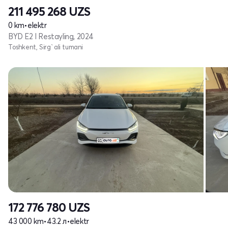
211 495 268
UZS
0 km
•
elektr
BYD E2 I Restayling, 2024
Toshkent, Sirg`ali tumani
172 776 780
UZS
43 000 km
•
43.2 л
•
elektr