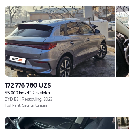
172 776 780
UZS
55 000 km
•
43.2 л
•
elektr
BYD E2 I Restayling, 2023
Toshkent, Sirg`ali tumani