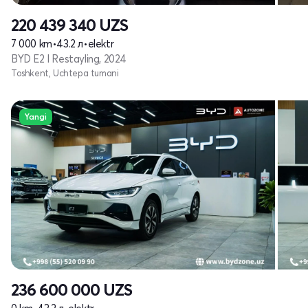
220 439 340
UZS
7 000 km
•
43.2 л
•
elektr
BYD E2 I Restayling, 2024
Toshkent, Uchtepa tumani
Yangi
236 600 000
UZS