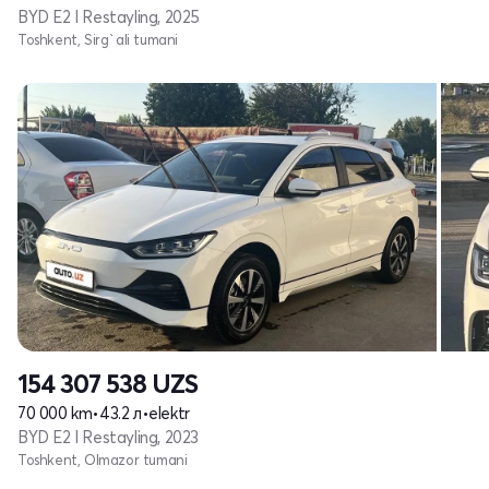
BYD E2 I Restayling, 2025
Toshkent, Sirg`ali tumani
154 307 538
UZS
70 000 km
•
43.2 л
•
elektr
BYD E2 I Restayling, 2023
Toshkent, Olmazor tumani