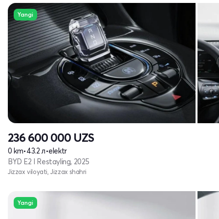
Yangi
236 600 000
UZS
0 km
•
43.2 л
•
elektr
BYD E2 I Restayling, 2025
Jizzax viloyati, Jizzax shahri
Yangi