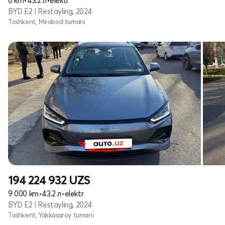
0 km
•
43.2 л
•
elektr
BYD E2 I Restayling, 2024
Toshkent, Mirobod tumani
194 224 932
UZS
9 000 km
•
43.2 л
•
elektr
BYD E2 I Restayling, 2024
Toshkent, Yakkasaroy tumani