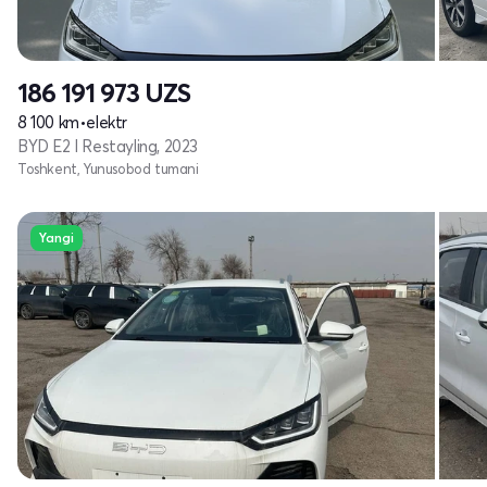
186 191 973
UZS
8 100 km
•
elektr
BYD E2 I Restayling, 2023
Toshkent, Yunusobod tumani
Yangi