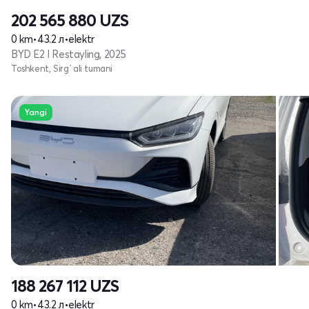
202 565 880
UZS
0 km
•
43.2 л
•
elektr
BYD E2 I Restayling, 2025
Toshkent, Sirg`ali tumani
Yangi
188 267 112
UZS
0 km
•
43.2 л
•
elektr