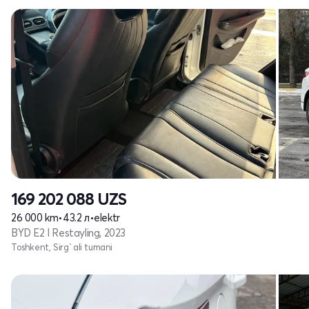
169 202 088
UZS
26 000 km
•
43.2 л
•
elektr
BYD E2 I Restayling, 2023
Toshkent, Sirg`ali tumani