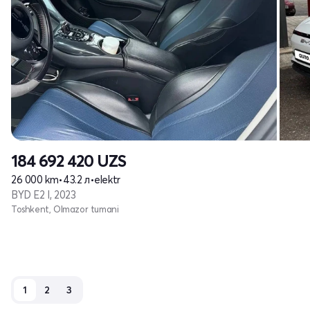
184 692 420
UZS
26 000 km
•
43.2 л
•
elektr
BYD E2 I, 2023
Toshkent, Olmazor tumani
1
2
3