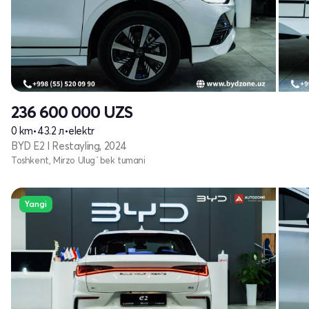
236 600 000
UZS
0 km
•
43.2 л
•
elektr
BYD E2 I Restayling, 2024
Toshkent, Mirzo Ulug`bek tumani
Yangi