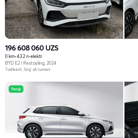
196 608 060
UZS
0 km
•
43.2 л
•
elektr
BYD E2 I Restayling, 2024
Toshkent, Sirg`ali tumani
Yangi