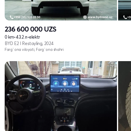
236 600 000
UZS
0 km
•
43.2 л
•
elektr
BYD E2 I Restayling, 2024
Farg`ona viloyati, Farg`ona shahri