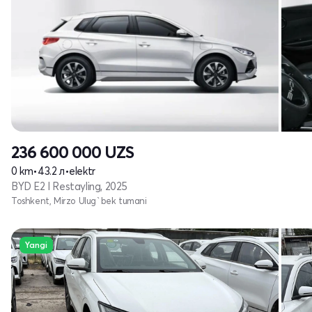
236 600 000
UZS
0 km
•
43.2 л
•
elektr
BYD E2 I Restayling, 2025
Toshkent, Mirzo Ulug`bek tumani
Yangi