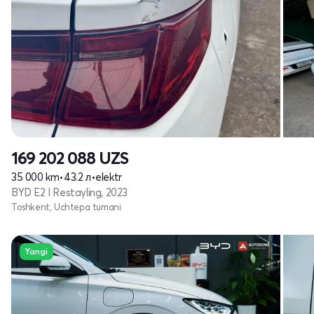
169 202 088
UZS
35 000 km
•
43.2 л
•
elektr
BYD E2 I Restayling, 2023
Toshkent, Uchtepa tumani
Yangi