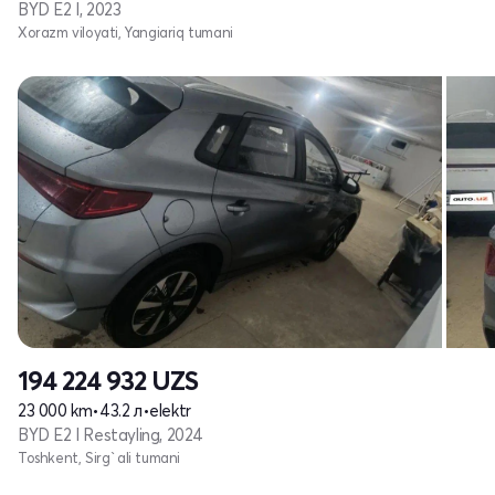
BYD E2 I, 2023
Xorazm viloyati, Yangiariq tumani
194 224 932
UZS
23 000 km
•
43.2 л
•
elektr
BYD E2 I Restayling, 2024
Toshkent, Sirg`ali tumani