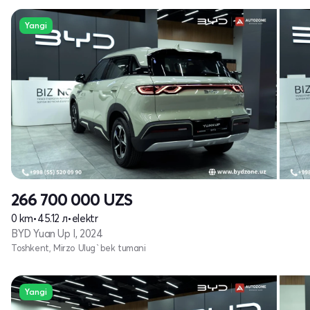
Yangi
266 700 000
UZS
0 km
•
45.12 л
•
elektr
BYD Yuan Up I, 2024
Toshkent, Mirzo Ulug`bek tumani
Yangi