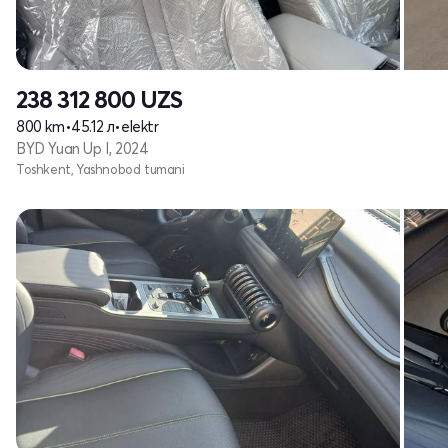
238 312 800
UZS
800 km
•
45.12 л
•
elektr
BYD Yuan Up I, 2024
Toshkent, Yashnobod tumani