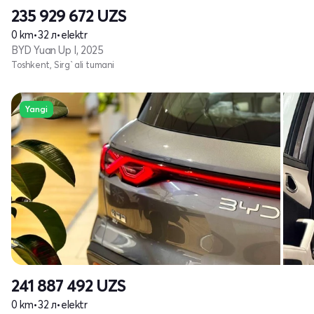
235 929 672
UZS
0 km
•
32 л
•
elektr
BYD Yuan Up I, 2025
Toshkent, Sirg`ali tumani
Yangi
241 887 492
UZS
0 km
•
32 л
•
elektr