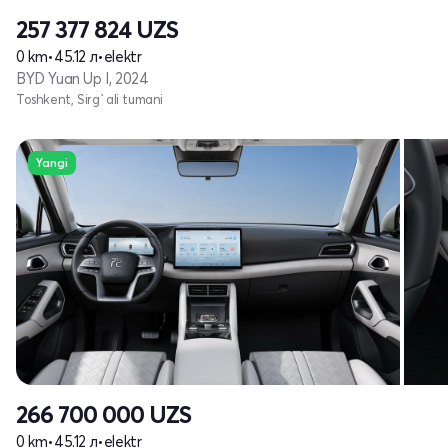
257 377 824
UZS
0 km
•
45.12 л
•
elektr
BYD Yuan Up I, 2024
Toshkent, Sirg`ali tumani
Yangi
266 700 000
UZS
0 km
•
45.12 л
•
elektr