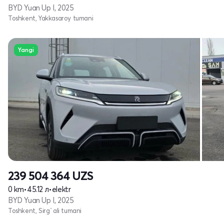
BYD Yuan Up I, 2025
Toshkent, Yakkasaroy tumani
Yangi
239 504 364
UZS
0 km
•
45.12 л
•
elektr
BYD Yuan Up I, 2025
Toshkent, Sirg`ali tumani