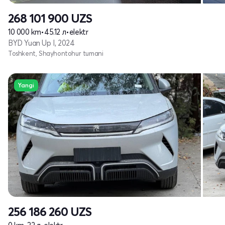
268 101 900
UZS
10 000 km
•
45.12 л
•
elektr
BYD Yuan Up I, 2024
Toshkent, Shayhontohur tumani
Yangi
256 186 260
UZS