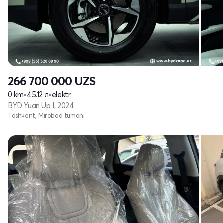
266 700 000
UZS
0 km
•
45.12 л
•
elektr
BYD Yuan Up I, 2024
Toshkent, Mirobod tumani