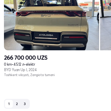
266 700 000
UZS
0 km
•
45.12 л
•
elektr
BYD Yuan Up I, 2024
Toshkent viloyati, Zangiota tumani
1
2
3