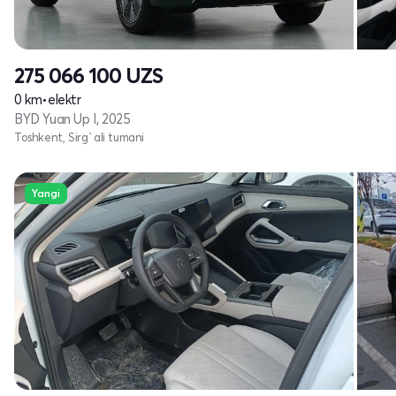
275 066 100
UZS
0 km
•
elektr
BYD Yuan Up I, 2025
Toshkent, Sirg`ali tumani
Yangi