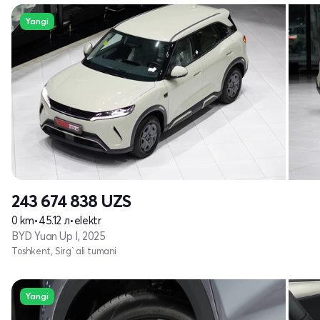
Yangi
243 674 838
UZS
0 km
•
45.12 л
•
elektr
BYD Yuan Up I, 2025
Toshkent, Sirg`ali tumani
Yangi