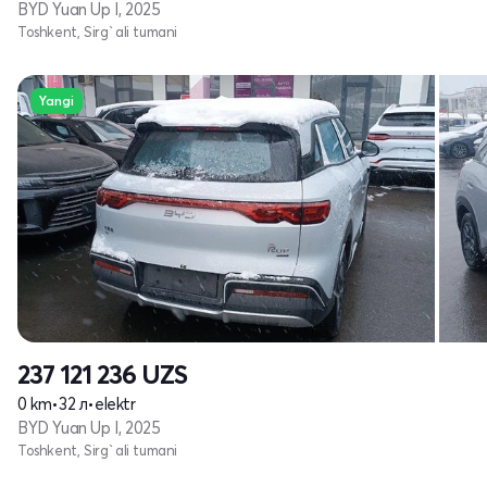
BYD Yuan Up I, 2025
Toshkent, Sirg`ali tumani
Yangi
237 121 236
UZS
0 km
•
32 л
•
elektr
BYD Yuan Up I, 2025
Toshkent, Sirg`ali tumani