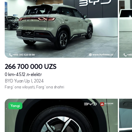
266 700 000
UZS
0 km
•
45.12 л
•
elektr
BYD Yuan Up I, 2024
Farg`ona viloyati, Farg`ona shahri
Yangi