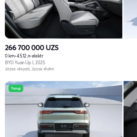
266 700 000
UZS
0 km
•
45.12 л
•
elektr
BYD Yuan Up I, 2025
Jizzax viloyati, Jizzax shahri
Yangi