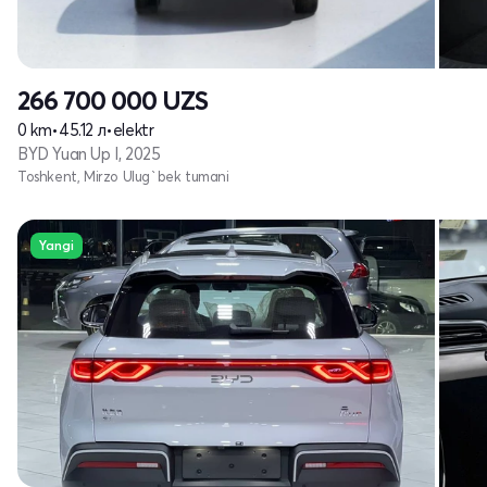
266 700 000
UZS
0 km
•
45.12 л
•
elektr
BYD Yuan Up I, 2025
Toshkent, Mirzo Ulug`bek tumani
Yangi