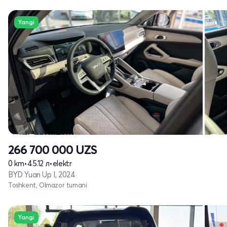
Yangi
266 700 000
UZS
0 km
•
45.12 л
•
elektr
BYD Yuan Up I, 2024
Toshkent, Olmazor tumani
Yangi