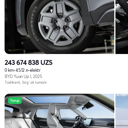
243 674 838
UZS
0 km
•
45.12 л
•
elektr
BYD Yuan Up I, 2025
Toshkent, Sirg`ali tumani
Yangi