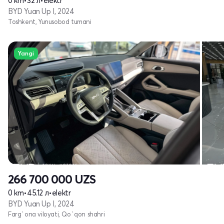
0 km
•
32 л
•
elektr
BYD Yuan Up I, 2024
Toshkent, Yunusobod tumani
Yangi
266 700 000
UZS
0 km
•
45.12 л
•
elektr
BYD Yuan Up I, 2024
Farg`ona viloyati, Qo`qon shahri