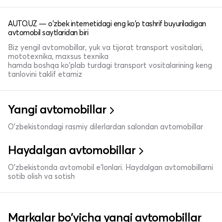
AUTO.UZ — o'zbek internetidagi eng ko'p tashrif buyuriladigan
avtomobil saytlaridan biri
Biz yengil avtomobillar, yuk va tijorat transport vositalari,
mototexnika, maxsus texnika
hamda boshqa ko'plab turdagi transport vositalarining keng
tanlovini taklif etamiz
Yangi avtomobillar
O'zbekistondagi rasmiy dilerlardan salondan avtomobillar
Haydalgan avtomobillar
O'zbekistonda avtomobil e’lonlari. Haydalgan avtomobillarni
sotib olish va sotish
Markalar bo'yicha yangi avtomobillar