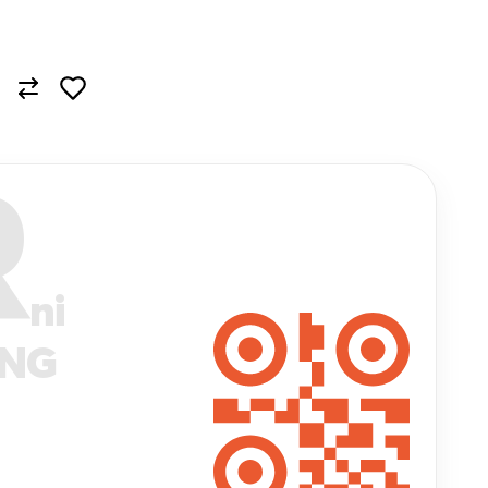
R
ni
ANG