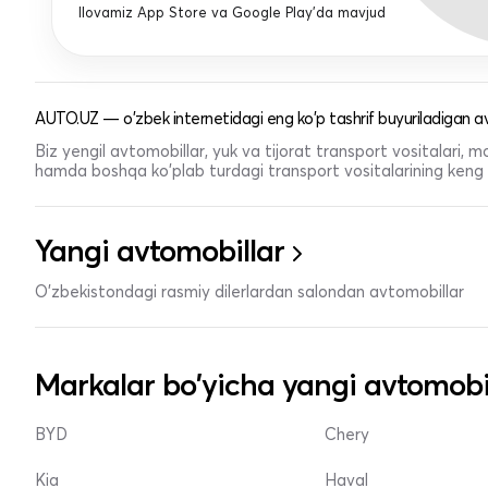
Ilovamiz App Store va Google Play'da mavjud
AUTO.UZ — o'zbek internetidagi eng ko'p tashrif buyuriladigan av
Biz yengil avtomobillar, yuk va tijorat transport vositalari,
hamda boshqa ko'plab turdagi transport vositalarining keng t
Yangi avtomobillar
O'zbekistondagi rasmiy dilerlardan salondan avtomobillar
Markalar bo'yicha yangi avtomobi
BYD
Chery
Kia
Haval