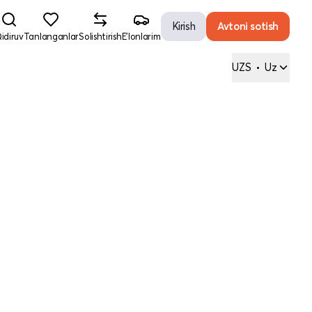
Kirish
Avtoni sotish
idiruv
Tanlanganlar
Solishtirish
E'lonlarim
UZS
•
Uz