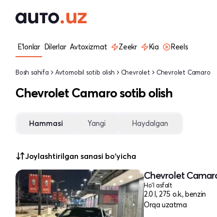
E'lonlar
Dilerlar
Avtoxizmat
Zeekr
Kia
Reels
Bosh sahifa
Avtomobil sotib olish
Chevrolet
Chevrolet Camaro
Chevrolet Camaro sotib olish
Hammasi
Yangi
Haydalgan
Joylashtirilgan sanasi bo'yicha
Chevrolet Camaro
Ho'l asfalt
2.0 l, 275 o.k., benzin
Orqa uzatma