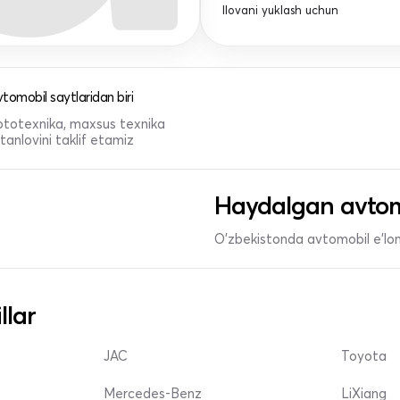
Ilovani yuklash uchun
tomobil saytlaridan biri
 mototexnika, maxsus texnika
anlovini taklif etamiz
Haydalgan avtom
O'zbekistonda avtomobil e’lonl
llar
JAC
Toyota
Mercedes-Benz
LiXiang