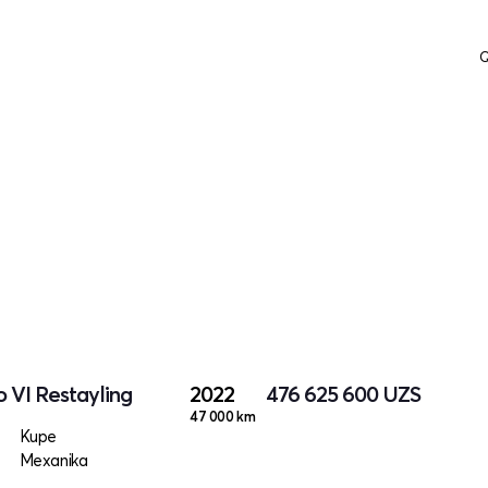
Q
 VI Restayling
2022
476 625 600
UZS
47 000 km
Kupe
Mexanika