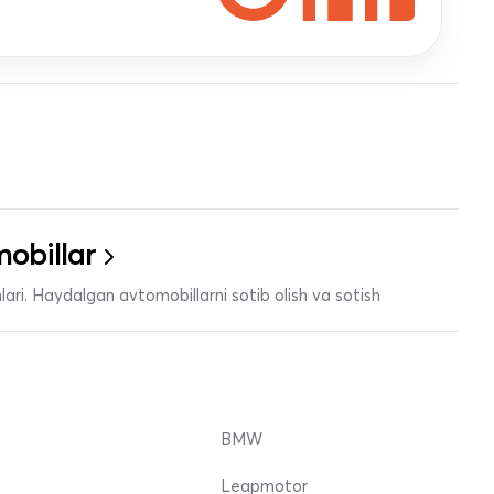
obillar
ari. Haydalgan avtomobillarni sotib olish va sotish
BMW
Leapmotor