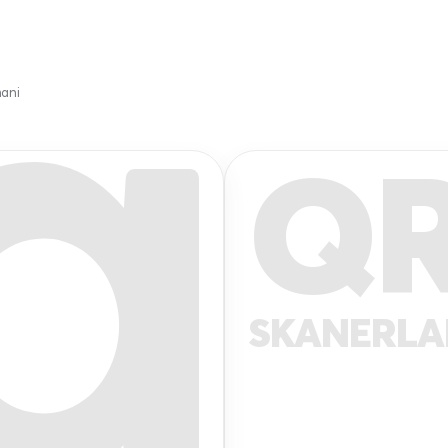
mani
Q
SKANERL