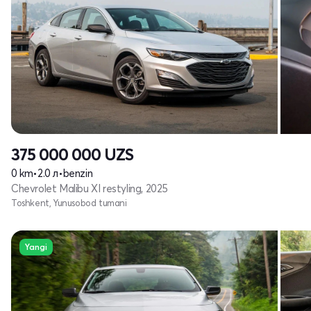
375 000 000
UZS
0 km
•
2.0 л
•
benzin
Chevrolet Malibu XI restyling, 2025
Toshkent, Yunusobod tumani
Yangi