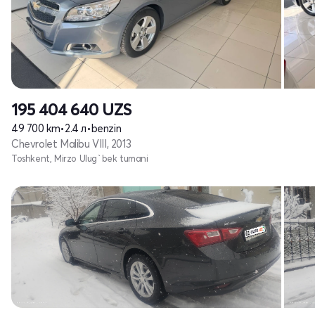
195 404 640
UZS
49 700 km
•
2.4 л
•
benzin
Chevrolet Malibu VIII, 2013
Toshkent, Mirzo Ulug`bek tumani