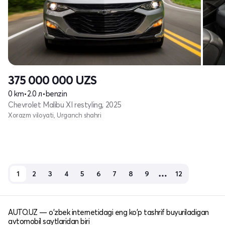
375 000 000
UZS
0 km
•
2.0 л
•
benzin
Chevrolet Malibu XI restyling, 2025
Xorazm viloyati, Urganch shahri
1
2
3
4
5
6
7
8
9
12
AUTO.UZ — o'zbek internetidagi eng ko'p tashrif buyuriladigan
avtomobil saytlaridan biri