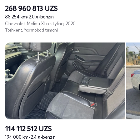
268 960 813
UZS
88 254 km
•
2.0 л
•
benzin
Chevrolet Malibu XI restyling, 2020
Toshkent, Yashnobod tumani
114 112 512
UZS
194 000 km
•
2.4 л
•
benzin