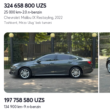
324 658 800
UZS
25 000 km
•
2.0 л
•
benzin
Chevrolet Malibu IX Restayling, 2022
Toshkent, Mirzo Ulug`bek tumani
197 758 580
UZS
134 900 km
•
9 л
•
benzin