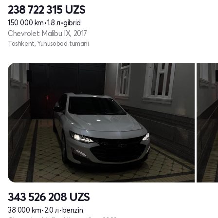
238 722 315
UZS
150 000 km
•
1.8 л
•
gibrid
Chevrolet Malibu IX, 2017
Toshkent, Yunusobod tumani
343 526 208
UZS
38 000 km
•
2.0 л
•
benzin