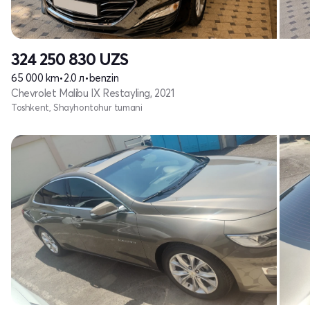
324 250 830
UZS
65 000 km
•
2.0 л
•
benzin
Chevrolet Malibu IX Restayling, 2021
Toshkent, Shayhontohur tumani