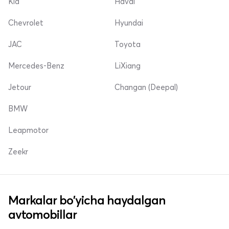
Kia
Haval
Chevrolet
Hyundai
JAC
Toyota
Mercedes-Benz
LiXiang
Jetour
Changan (Deepal)
BMW
Leapmotor
Zeekr
Markalar bo'yicha haydalgan
avtomobillar