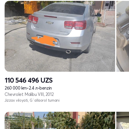
110 546 496
UZS
260 000 km
•
2.4 л
•
benzin
Chevrolet Malibu VIII, 2012
Jizzax viloyati, G`allaorol tumani