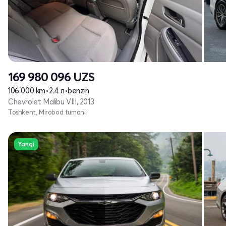
169 980 096
UZS
106 000 km
•
2.4 л
•
benzin
Chevrolet Malibu VIII, 2013
Toshkent, Mirobod tumani
Yangi