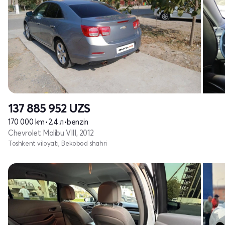
137 885 952
UZS
170 000 km
•
2.4 л
•
benzin
Chevrolet Malibu VIII, 2012
Toshkent viloyati, Bekobod shahri