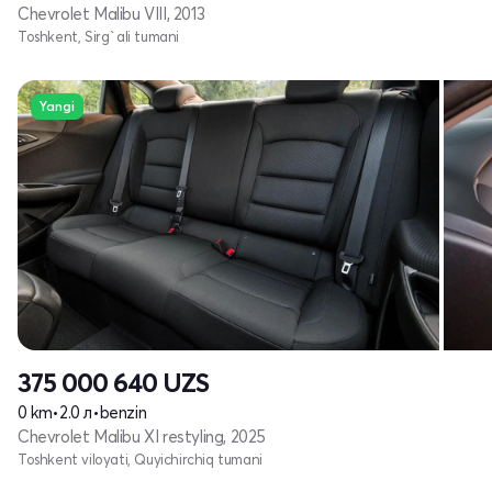
Chevrolet Malibu VIII, 2013
Toshkent, Sirg`ali tumani
Yangi
375 000 640
UZS
0 km
•
2.0 л
•
benzin
Chevrolet Malibu XI restyling, 2025
Toshkent viloyati, Quyichirchiq tumani