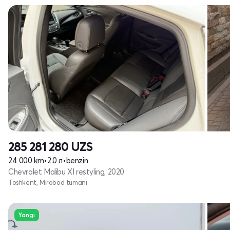
285 281 280
UZS
24 000 km
•
2.0 л
•
benzin
Chevrolet Malibu XI restyling, 2020
Toshkent, Mirobod tumani
Yangi