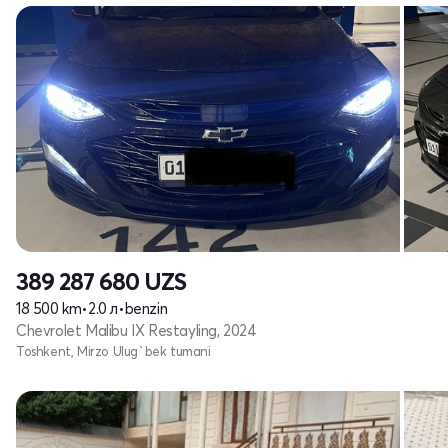
389 287 680
UZS
18 500 km
•
2.0 л
•
benzin
Chevrolet Malibu IX Restayling, 2024
Toshkent, Mirzo Ulug`bek tumani