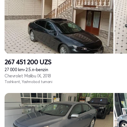
267 451 200
UZS
27 000 km
•
2.5 л
•
benzin
Chevrolet Malibu IX, 2018
Toshkent, Yashnobod tumani