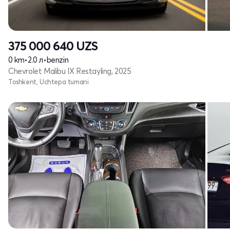
375 000 640
UZS
0 km
•
2.0 л
•
benzin
Chevrolet Malibu IX Restayling, 2025
Toshkent, Uchtepa tumani