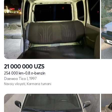
21 000 000
UZS
254 000 km
•
0.8 л
•
benzin
Daewoo Tico I, 1997
Navoiy viloyati, Karmana tumani