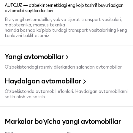
AUTO.UZ — o'zbek internetidagi eng ko'p tashrif buyuriladigan
avtomobil saytlaridan biri
Biz yengil avtomobillar, yuk va tijorat transport vositalari,
mototexnika, maxsus texnika
hamda boshqa ko'plab turdagi transport vositalarining keng
tanlovini taklif etamiz
Yangi avtomobillar
O'zbekistondagi rasmiy dilerlardan salondan avtomobillar
Haydalgan avtomobillar
O'zbekistonda avtomobil e’lonlari. Haydalgan avtomobillarni
sotib olish va sotish
Markalar bo'yicha yangi avtomobillar