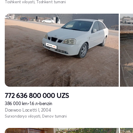
Toshkent viloyati, Toshkent tumani
772 636 800 000
UZS
386 000 km
•
1.6 л
•
benzin
Daewoo Lacetti I, 2004
Surxondaryo viloyati, Denov tumani