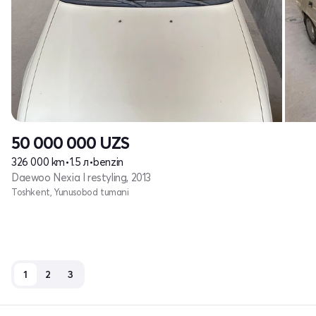
50 000 000
UZS
326 000 km
•
1.5 л
•
benzin
Daewoo Nexia I restyling, 2013
Toshkent, Yunusobod tumani
1
2
3