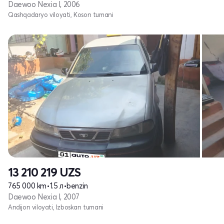
Daewoo Nexia I, 2006
Qashqadaryo viloyati, Koson tumani
13 210 219
UZS
765 000 km
•
1.5 л
•
benzin
Daewoo Nexia I, 2007
Andijon viloyati, Izboskan tumani