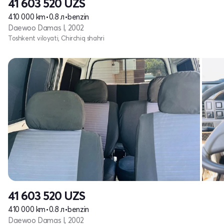
41 603 520
UZS
410 000 km
•
0.8 л
•
benzin
Daewoo Damas I, 2002
Toshkent viloyati, Chirchiq shahri
41 603 520
UZS
410 000 km
•
0.8 л
•
benzin
Daewoo Damas I, 2002