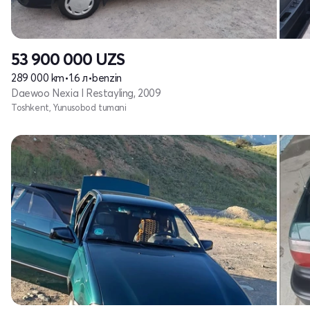
53 900 000
UZS
289 000 km
•
1.6 л
•
benzin
Daewoo Nexia I Restayling, 2009
Toshkent, Yunusobod tumani