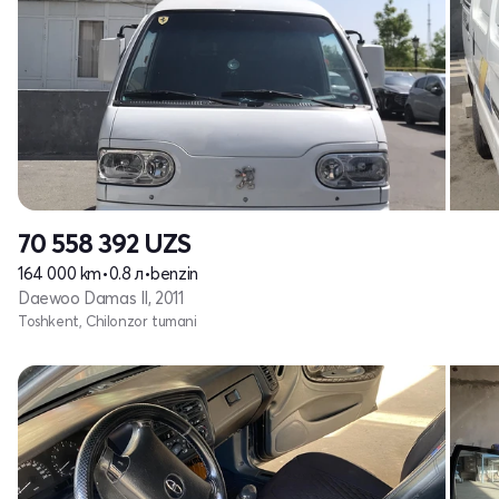
70 558 392
UZS
164 000 km
•
0.8 л
•
benzin
Daewoo Damas II, 2011
Toshkent, Chilonzor tumani