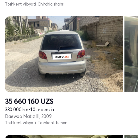
Toshkent viloyati, Chirchiq shahri
35 660 160
UZS
330 000 km
•
1.0 л
•
benzin
Daewoo Matiz III, 2009
Toshkent viloyati, Toshkent tumani