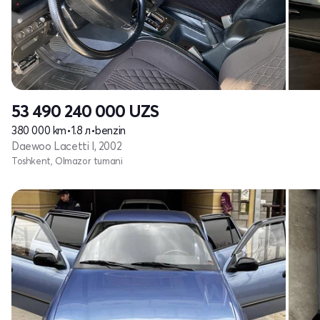
53 490 240 000
UZS
380 000 km
•
1.8 л
•
benzin
Daewoo Lacetti I, 2002
Toshkent, Olmazor tumani