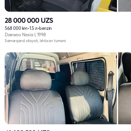
28 000 000
UZS
568 000 km
•
1.5 л
•
benzin
Daewoo Nexia I, 1998
Samarqand viloyati, Ishtixon tumani