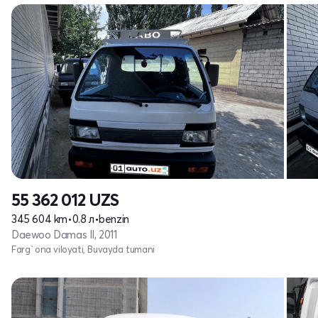
55 362 012
UZS
345 604 km
•
0.8 л
•
benzin
Daewoo Damas II, 2011
Farg`ona viloyati, Buvayda tumani