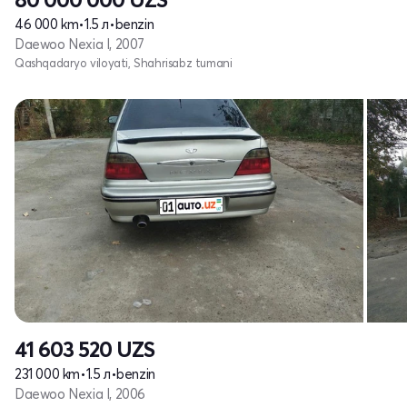
46 000 km
•
1.5 л
•
benzin
Daewoo Nexia I, 2007
Qashqadaryo viloyati, Shahrisabz tumani
41 603 520
UZS
231 000 km
•
1.5 л
•
benzin
Daewoo Nexia I, 2006