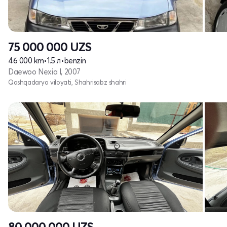
75 000 000
UZS
46 000 km
•
1.5 л
•
benzin
Daewoo Nexia I, 2007
Qashqadaryo viloyati, Shahrisabz shahri
80 000 000
UZS