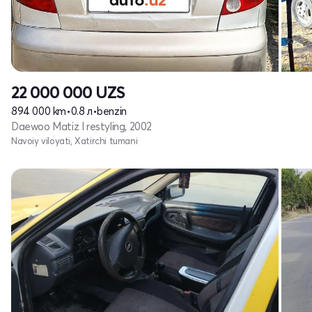
22 000 000
UZS
894 000 km
•
0.8 л
•
benzin
Daewoo Matiz I restyling, 2002
Navoiy viloyati, Xatirchi tumani