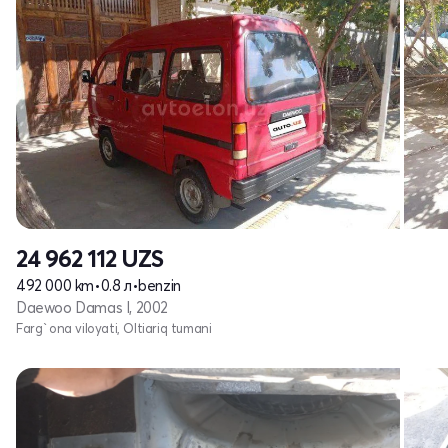
24 962 112
UZS
492 000 km
•
0.8 л
•
benzin
Daewoo Damas I, 2002
Farg`ona viloyati, Oltiariq tumani