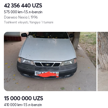
42 356 440
UZS
575 000 km
•
1.5 л
•
benzin
Daewoo Nexia I, 1996
Toshkent viloyati, Yangiyo`l tumani
15 000 000
UZS
410 000 km
•
1.5 л
•
benzin