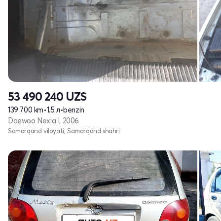
53 490 240
UZS
139 700 km
•
1.5 л
•
benzin
Daewoo Nexia I, 2006
Samarqand viloyati, Samarqand shahri