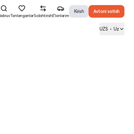
Kirish
Avtoni sotish
idiruv
Tanlanganlar
Solishtirish
E'lonlarim
UZS
•
Uz