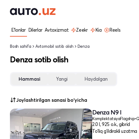
E'lonlar
Dilerlar
Avtoxizmat
Zeekr
Kia
Reels
Bosh sahifa
Avtomobil sotib olish
Denza
Denza sotib olish
Hammasi
Yangi
Haydalgan
Joylashtirilgan sanasi bo'yicha
Denza N9 I
Komplektatsiya
Flagship
•
Q
2.0 l, 925 o.k., gibrid
To'liq g'ildirakli uzatma