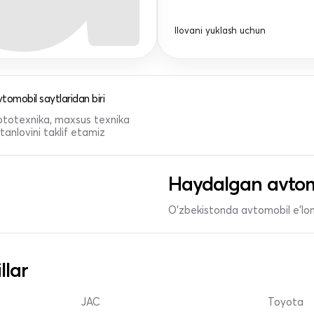
Ilovani yuklash uchun
tomobil saytlaridan biri
 mototexnika, maxsus texnika
anlovini taklif etamiz
Haydalgan avtom
O'zbekistonda avtomobil e’lonl
llar
JAC
Toyota