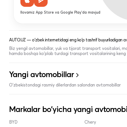
Ilovamiz App Store va Google Play'da mavjud
AUTO.UZ — o'zbek internetidagi eng ko'p tashrif buyuriladigan av
Biz yengil avtomobillar, yuk va tijorat transport vositalari,
hamda boshqa ko'plab turdagi transport vositalarining keng t
Yangi avtomobillar
O'zbekistondagi rasmiy dilerlardan salondan avtomobillar
Markalar bo'yicha yangi avtomobi
BYD
Chery