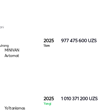
ani
2025
977 475 600
UZS
ulrang
1 km
MINIVAN
Avtomat
2025
1 010 371 200
UZS
Yangi
Yo‘ltanlamas