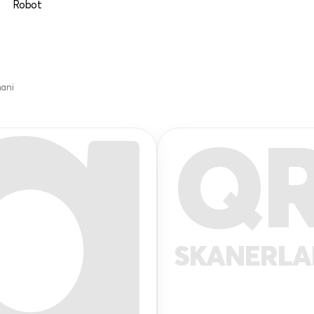
Robot
mani
Q
SKANERL