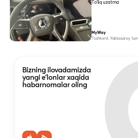
To'liq uzatma
MyWay
Toshkent, Yakkasaroy tu
Bizning ilovadamizda
yangi e'lonlar xaqida
habarnomalar oling