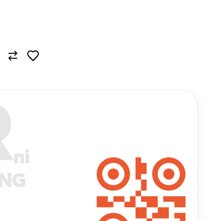
R
ni
ANG