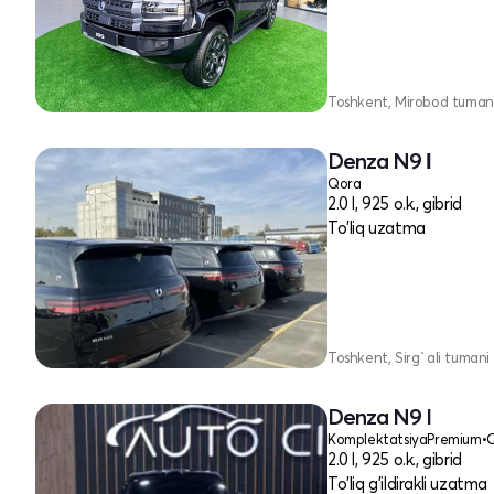
Toshkent, Mirobod tuman
Denza N9 Ι
Qora
2.0 l, 925 o.k., gibrid
To'liq uzatma
Toshkent, Sirg`ali tumani
Denza N9 I
Komplektatsiya
Premium
•
2.0 l, 925 o.k., gibrid
To'liq g'ildirakli uzatma