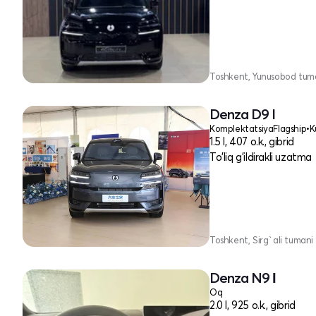
Toshkent, Yunusobod tum
Denza D9 I
Komplektatsiya
Flagship
•
K
1.5 l, 407 o.k., gibrid
To'liq g'ildirakli uzatma
Toshkent, Sirg`ali tumani
Denza N9 Ι
Oq
2.0 l, 925 o.k., gibrid