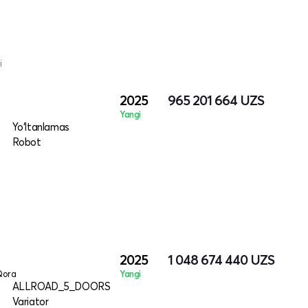
i
2025
965 201 664
UZS
Yangi
Yo‘ltanlamas
Robot
2025
1 048 674 440
UZS
Qora
Yangi
ALLROAD_5_DOORS
Variator