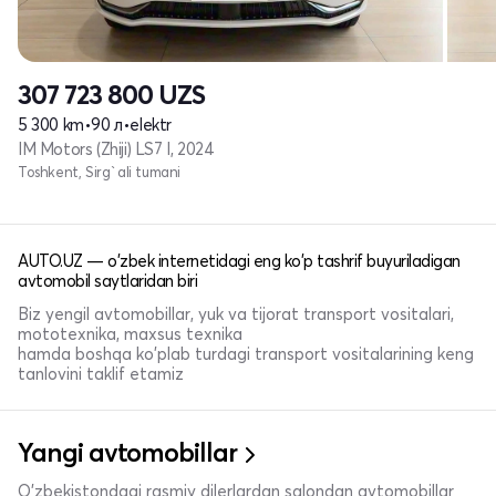
307 723 800
UZS
5 300 km
•
90 л
•
elektr
IM Motors (Zhiji) LS7 I, 2024
Toshkent, Sirg`ali tumani
AUTO.UZ — o'zbek internetidagi eng ko'p tashrif buyuriladigan
avtomobil saytlaridan biri
Biz yengil avtomobillar, yuk va tijorat transport vositalari,
mototexnika, maxsus texnika
hamda boshqa ko'plab turdagi transport vositalarining keng
tanlovini taklif etamiz
Yangi avtomobillar
O'zbekistondagi rasmiy dilerlardan salondan avtomobillar