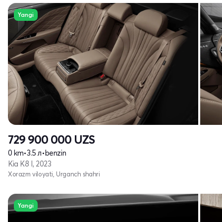
Yangi
729 900 000
UZS
0 km
•
3.5 л
•
benzin
Kia K8 I, 2023
Xorazm viloyati, Urganch shahri
Yangi