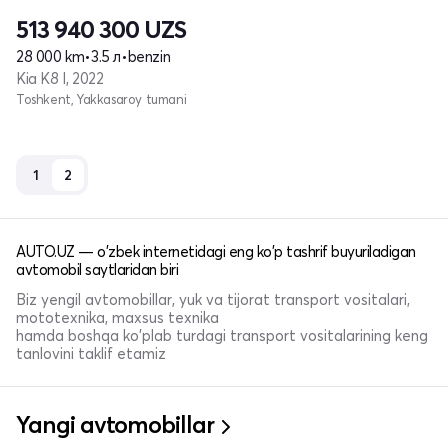
513 940 300
UZS
28 000 km
•
3.5 л
•
benzin
Kia K8 I, 2022
Toshkent, Yakkasaroy tumani
1
2
AUTO.UZ — o'zbek internetidagi eng ko'p tashrif buyuriladigan
avtomobil saytlaridan biri
Biz yengil avtomobillar, yuk va tijorat transport vositalari,
mototexnika, maxsus texnika
hamda boshqa ko'plab turdagi transport vositalarining keng
tanlovini taklif etamiz
Yangi avtomobillar