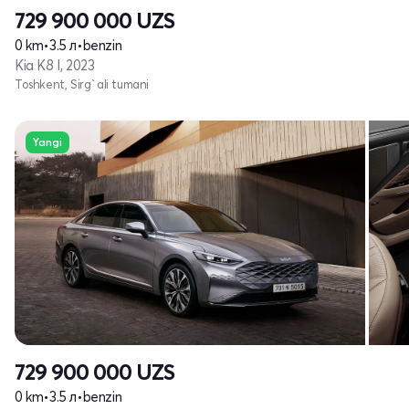
729 900 000
UZS
0 km
•
3.5 л
•
benzin
Kia K8 I, 2023
Toshkent, Sirg`ali tumani
Yangi
729 900 000
UZS
0 km
•
3.5 л
•
benzin