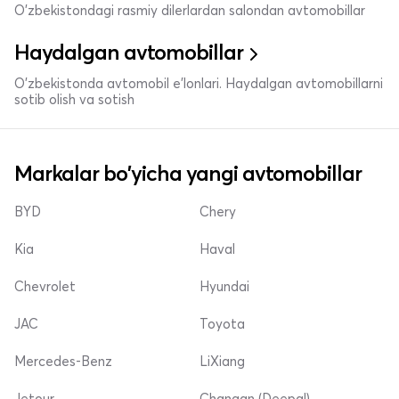
O'zbekistondagi rasmiy dilerlardan salondan avtomobillar
Haydalgan avtomobillar
O'zbekistonda avtomobil e’lonlari. Haydalgan avtomobillarni
sotib olish va sotish
Markalar bo'yicha yangi avtomobillar
BYD
Chery
Kia
Haval
Chevrolet
Hyundai
JAC
Toyota
Mercedes-Benz
LiXiang
Jetour
Changan (Deepal)