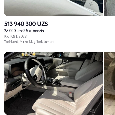
513 940 300
UZS
28 000 km
•
3.5 л
•
benzin
Kia K8 I, 2023
Toshkent, Mirzo Ulug`bek tumani