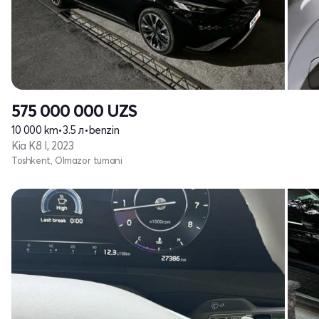
575 000 000
UZS
10 000 km
•
3.5 л
•
benzin
Kia K8 I, 2023
Toshkent, Olmazor tumani