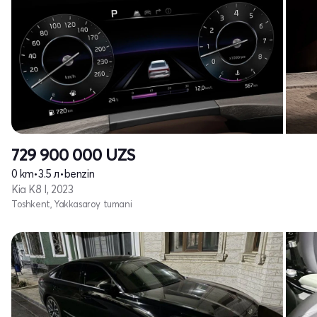
729 900 000
UZS
0 km
•
3.5 л
•
benzin
Kia K8 I, 2023
Toshkent, Yakkasaroy tumani