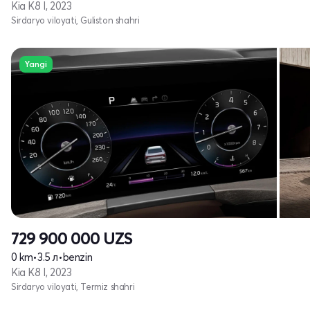
Kia K8 I, 2023
Sirdaryo viloyati, Guliston shahri
Yangi
729 900 000
UZS
0 km
•
3.5 л
•
benzin
Kia K8 I, 2023
Sirdaryo viloyati, Termiz shahri