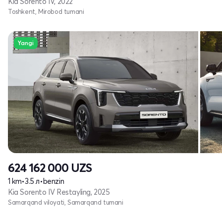
Kia Sorento IV, 2022
Toshkent, Mirobod tumani
Yangi
624 162 000
UZS
1 km
•
3.5 л
•
benzin
Kia Sorento IV Restayling, 2025
Samarqand viloyati, Samarqand tumani