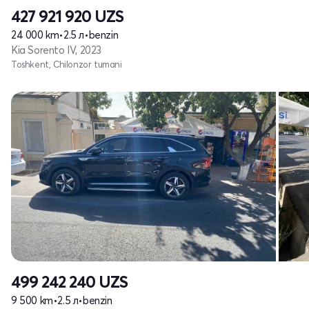
427 921 920
UZS
24 000 km
•
2.5 л
•
benzin
Kia Sorento IV, 2023
Toshkent, Chilonzor tumani
499 242 240
UZS
9 500 km
•
2.5 л
•
benzin