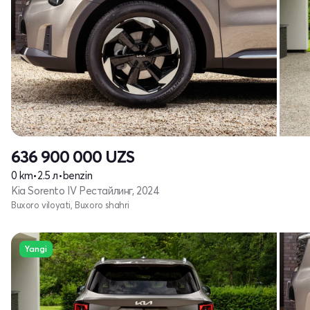
636 900 000
UZS
0 km
•
2.5 л
•
benzin
Kia Sorento IV Рестайлинг, 2024
Buxoro viloyati, Buxoro shahri
Yangi