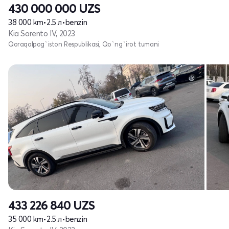
430 000 000
UZS
38 000 km
•
2.5 л
•
benzin
Kia Sorento IV, 2023
Qoraqalpog`iston Respublikasi, Qo`ng`irot tumani
433 226 840
UZS
35 000 km
•
2.5 л
•
benzin