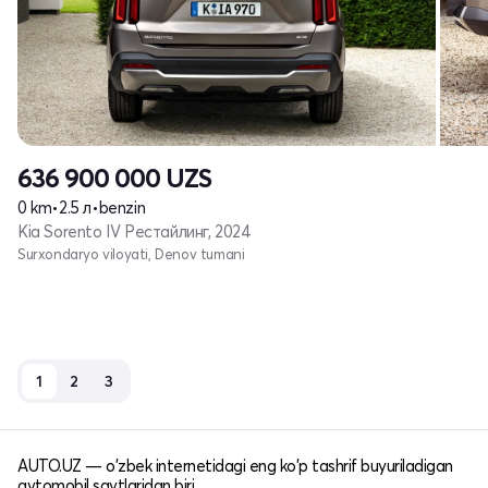
636 900 000
UZS
0 km
•
2.5 л
•
benzin
Kia Sorento IV Рестайлинг, 2024
Surxondaryo viloyati, Denov tumani
1
2
3
AUTO.UZ — o'zbek internetidagi eng ko'p tashrif buyuriladigan
avtomobil saytlaridan biri