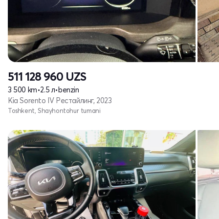
511 128 960
UZS
3 500 km
•
2.5 л
•
benzin
Kia Sorento IV Рестайлинг, 2023
Toshkent, Shayhontohur tumani