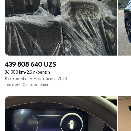
439 808 640
UZS
38 000 km
•
2.5 л
•
benzin
Kia Sorento IV Рестайлинг, 2023
Toshkent, Olmazor tumani