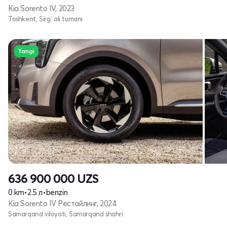
Kia Sorento IV, 2023
Toshkent, Sirg`ali tumani
Yangi
636 900 000
UZS
0 km
•
2.5 л
•
benzin
Kia Sorento IV Рестайлинг, 2024
Samarqand viloyati, Samarqand shahri