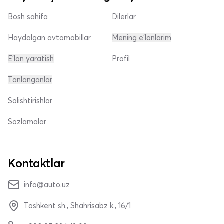
Bosh sahifa
Dilerlar
Haydalgan avtomobillar
Mening e'lonlarim
E'lon yaratish
Profil
Tanlanganlar
Solishtirishlar
Sozlamalar
Kontaktlar
info@auto.uz
Toshkent sh., Shahrisabz k., 16/1