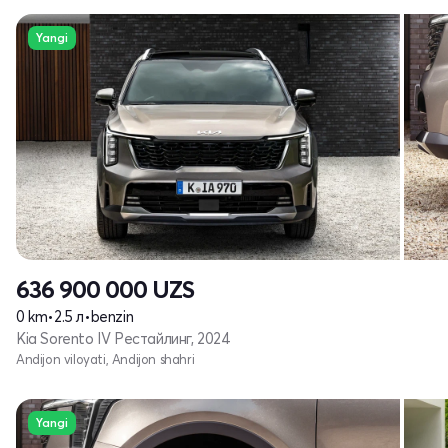
Yangi
636 900 000
UZS
0 km
•
2.5 л
•
benzin
Kia Sorento IV Рестайлинг, 2024
Andijon viloyati, Andijon shahri
Yangi