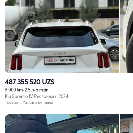
487 355 520
UZS
6 000 km
•
2.5 л
•
benzin
Kia Sorento IV Рестайлинг, 2024
Toshkent, Yakkasaroy tumani