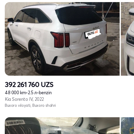
392 261 760
UZS
48 000 km
•
2.5 л
•
benzin
Kia Sorento IV, 2022
Buxoro viloyati, Buxoro shahri