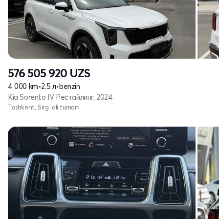
576 505 920
UZS
4 000 km
•
2.5 л
•
benzin
Kia Sorento IV Рестайлинг, 2024
Toshkent, Sirg`ali tumani