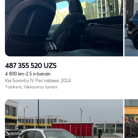
487 355 520
UZS
4 800 km
•
2.5 л
•
benzin
Kia Sorento IV Рестайлинг, 2024
Toshkent, Yakkasaroy tumani