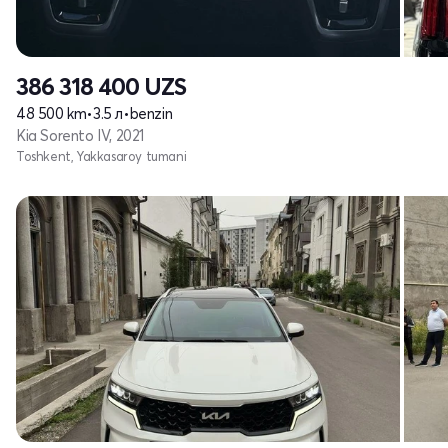
386 318 400
UZS
48 500 km
•
3.5 л
•
benzin
Kia Sorento IV, 2021
Toshkent, Yakkasaroy tumani