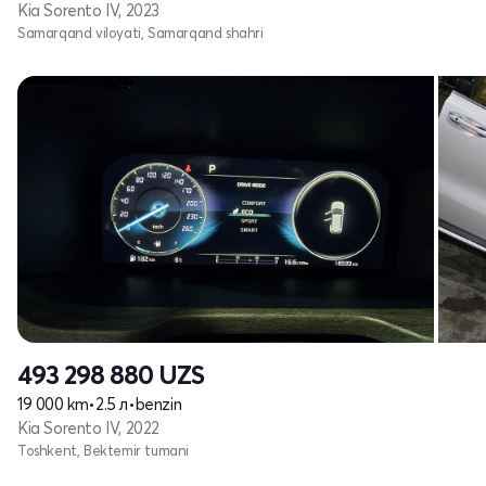
Kia Sorento IV, 2023
Samarqand viloyati, Samarqand shahri
493 298 880
UZS
19 000 km
•
2.5 л
•
benzin
Kia Sorento IV, 2022
Toshkent, Bektemir tumani