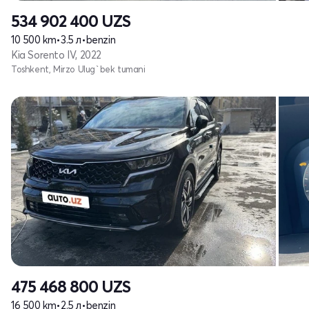
534 902 400
UZS
10 500 km
•
3.5 л
•
benzin
Kia Sorento IV, 2022
Toshkent, Mirzo Ulug`bek tumani
475 468 800
UZS
16 500 km
•
2.5 л
•
benzin