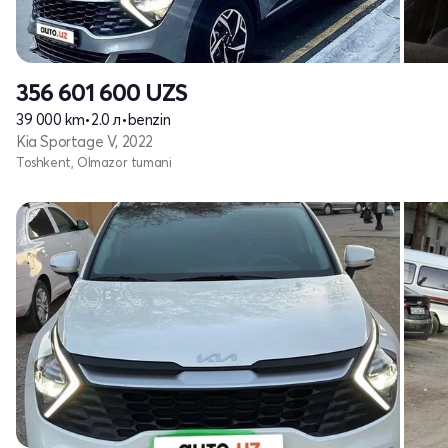
356 601 600
UZS
39 000 km
•
2.0 л
•
benzin
Kia Sportage V, 2022
Toshkent, Olmazor tumani