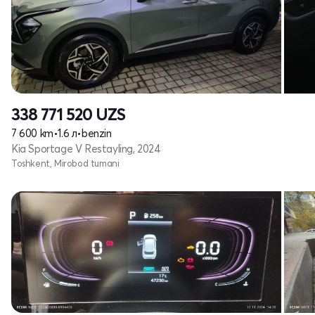
338 771 520
UZS
7 600 km
•
1.6 л
•
benzin
Kia Sportage V Restayling, 2024
Toshkent, Mirobod tumani