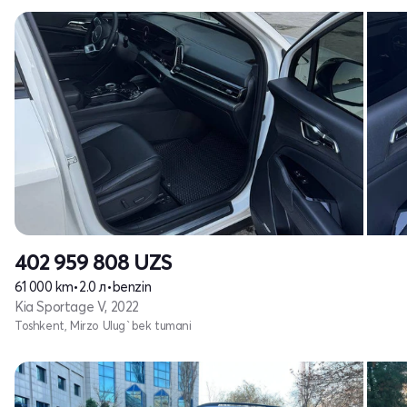
402 959 808
UZS
61 000 km
•
2.0 л
•
benzin
Kia Sportage V, 2022
Toshkent, Mirzo Ulug`bek tumani