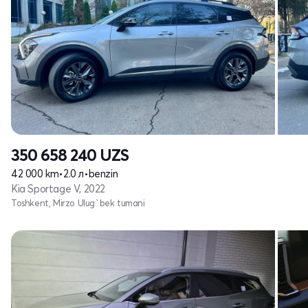
350 658 240
UZS
42 000 km
•
2.0 л
•
benzin
Kia Sportage V, 2022
Toshkent, Mirzo Ulug`bek tumani