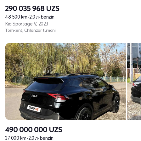
290 035 968
UZS
48 500 km
•
2.0 л
•
benzin
Kia Sportage V, 2023
Toshkent, Chilonzor tumani
490 000 000
UZS
37 000 km
•
2.0 л
•
benzin