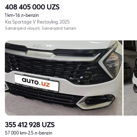
408 405 000
UZS
1 km
•
1.6 л
•
benzin
Kia Sportage V Restayling, 2025
Samarqand viloyati, Samarqand tumani
355 412 928
UZS
57 000 km
•
2.5 л
•
benzin