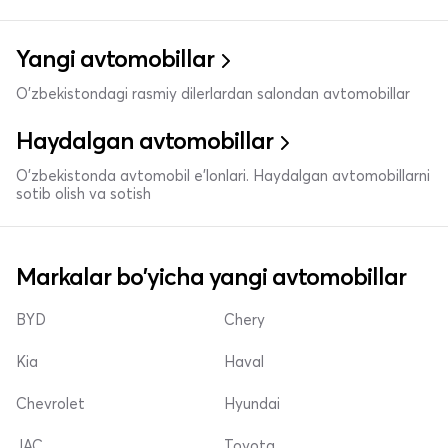
Yangi avtomobillar
O'zbekistondagi rasmiy dilerlardan salondan avtomobillar
Haydalgan avtomobillar
O'zbekistonda avtomobil e’lonlari. Haydalgan avtomobillarni
sotib olish va sotish
Markalar bo'yicha yangi avtomobillar
BYD
Chery
Kia
Haval
Chevrolet
Hyundai
JAC
Toyota