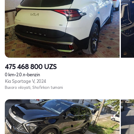
475 468 800
UZS
0 km
•
2.0 л
•
benzin
Kia Sportage V, 2024
Buxoro viloyati, Shofirkon tumani