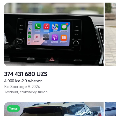
374 431 680
UZS
4 000 km
•
2.0 л
•
benzin
Kia Sportage V, 2024
Toshkent, Yakkasaroy tumani
Yangi