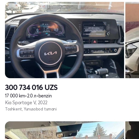
300 734 016
UZS
17 000 km
•
2.0 л
•
benzin
Kia Sportage V, 2022
Toshkent, Yunusobod tumani