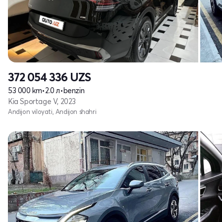
372 054 336
UZS
53 000 km
•
2.0 л
•
benzin
Kia Sportage V, 2023
Andijon viloyati, Andijon shahri