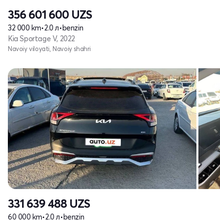
356 601 600
UZS
32 000 km
•
2.0 л
•
benzin
Kia Sportage V, 2022
Navoiy viloyati, Navoiy shahri
331 639 488
UZS
60 000 km
•
2.0 л
•
benzin