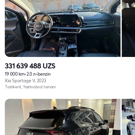
331 639 488
UZS
19 000 km
•
2.0 л
•
benzin
Kia Sportage V, 2023
Toshkent, Yashnobod tumani