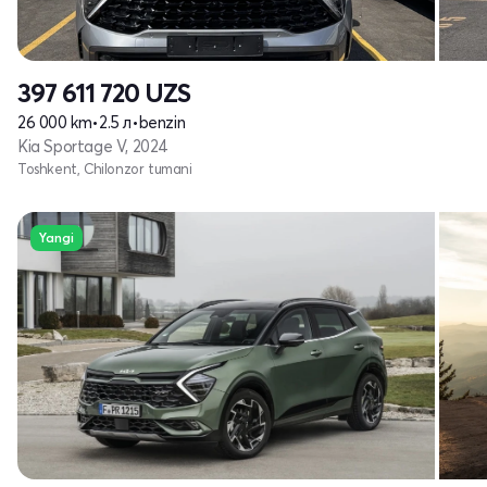
397 611 720
UZS
26 000 km
•
2.5 л
•
benzin
Kia Sportage V, 2024
Toshkent, Chilonzor tumani
Yangi