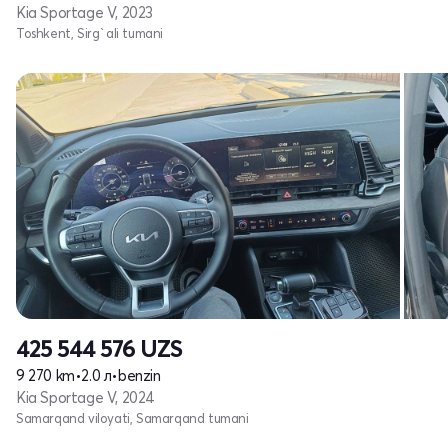
Kia Sportage V, 2023
Toshkent, Sirg`ali tumani
425 544 576
UZS
9 270 km
•
2.0 л
•
benzin
Kia Sportage V, 2024
Samarqand viloyati, Samarqand tumani