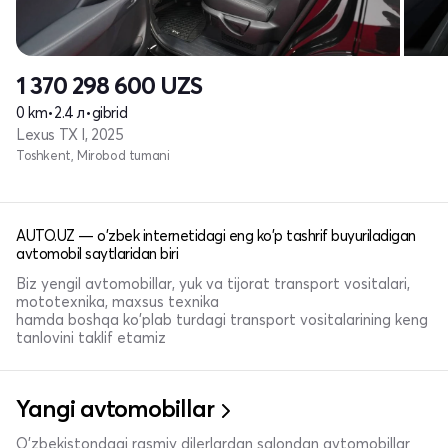
1 370 298 600
UZS
0 km
•
2.4 л
•
gibrid
Lexus TX I, 2025
Toshkent, Mirobod tumani
AUTO.UZ — o'zbek internetidagi eng ko'p tashrif buyuriladigan
avtomobil saytlaridan biri
Biz yengil avtomobillar, yuk va tijorat transport vositalari,
mototexnika, maxsus texnika
hamda boshqa ko'plab turdagi transport vositalarining keng
tanlovini taklif etamiz
Yangi avtomobillar
O'zbekistondagi rasmiy dilerlardan salondan avtomobillar